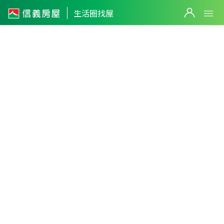
生活圈找屋
3
筆
7
筆
7
筆
6
筆
台北市
・
大同區
後站生活圈
篩選
返回生活圈
北門站