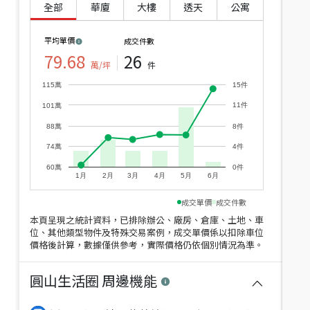
全部
華廈
大樓
透天
公寓
平均單價
成交件數
79.68
26
萬/坪
件
115萬
15件
1,350
5,158
萬
萬
1,380
萬
5,288
萬
11件
101萬
近圓山書香採光宅
承德路兩層樓店住辦
88萬
8件
台北市大同區哈密街
台北市大同區承德路三段
建坪
17.77
3房2廳(含加蓋)
58.9
建坪
64.94
1房3廳(含加蓋)
17.
4件
74萬
年
年
60萬
0件
1月
2月
3月
4月
5月
6月
近
成交單價
成交件數
交
本頁呈現之統計資料，已排除辦公、廠房、倉庫、土地、車
位、其他類型物件及特殊交易案例，成交單價係以扣除車位
價格後計算，數據僅供參考，實際價格仍依個別情況為準。
圓山生活圈
周邊機能
1,380
3,498
萬
萬