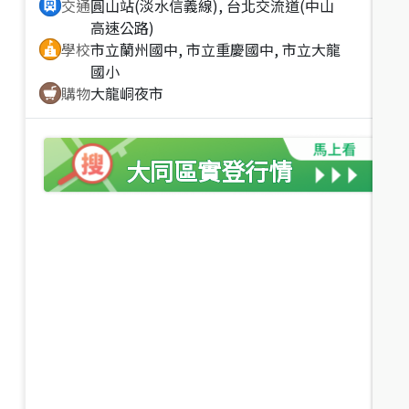
交通
圓山站(淡水信義線), 台北交流道(中山
一層一戶圓山站收租好幫
圓山雙層孝親邊間華厦
高速公路)
手
台北市大同區大龍街
學校
市立蘭州國中, 市立重慶國中, 市立大龍
建坪
60.77
3房2廳
31.6年
台北市大同區大龍街
國小
建坪
18.13
4房4廳(含加蓋)
45.8
年
購物
大龍峒夜市
16.7
%
13.41
%
大同區
實登行情
4,988
3,100
萬
萬
5,988
萬
3,580
萬
專任正承德路透天店面
花博公園捷運後棟２房２
台北市大同區承德路三段
衛
建坪
121.02
3房5廳(含加
台北市大同區承德路三段
蓋)
57.1年
建坪
28.97
2房2廳
預售
近
價