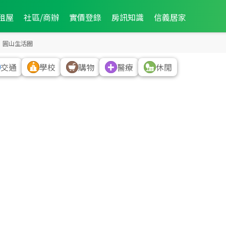
租屋
社區/商辦
實價登錄
房訊知識
信義居家
1,350
萬
6,250
萬
圓山生活圈
交通
學校
購物
醫療
休閒
1,380
萬
圓山站
2,290
萬
5,158
萬
4
筆
2
筆
3,680
萬