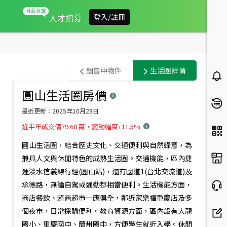
人才招募
登入/註冊
台
銷售中物件
生活圈詳情
北
圓山生活圈
房價
此範圍內有
14
筆銷售中物件
市
預設排序
最近更新：
2025年10月28日
大
近半年成交價79.68 萬，變動幅度+11.5%
5.24
%
同
圓山生活圈，結合歷史文化、交通便利與自然綠意，為
區
兼具人文與休閒特色的成熟生活圈。交通機能，區內捷
運淡水信義線行經(圓山站)，還有國道1(台北交流道)及
房
承德路，無論自駕或通勤都相當便利。生活機能方面，
市
商店餐飲、超商超市一應俱全，鄰近家樂福重慶店及多
概
個夜市，日常採購便利。教育資源方面，區內設有大龍
3,480
1,988
萬
萬
2,098
萬
國小、重慶國中、蘭州國中，方便學生就近入學。休閒
大華理想家★３房坡平車
斯文首善兩面採光挑高坡