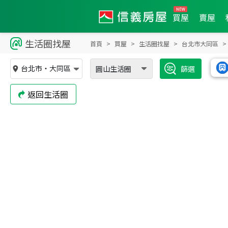
買屋
賣屋
生活圈找屋
首頁
買屋
生活圈找屋
台北市大同區
台北市
・
大同區
圓山生活圈
篩選
返回生活圈