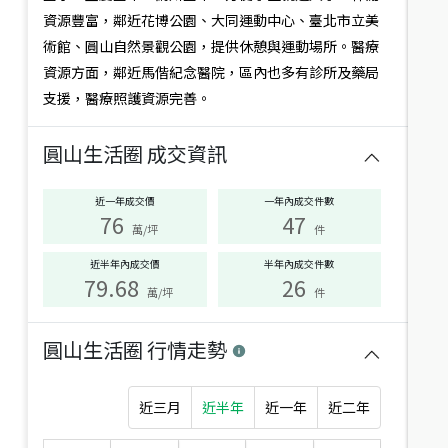
況
位
平
資源豐富，鄰近花博公園、大同運動中心、臺北市立美
台北市大同區民族西路
台北市大同區大龍街
術館、圓山自然景觀公園，提供休憩與運動場所。醫療
建坪
43.3
3房2廳
31.9年
建坪
26.1
1房1廳
4.3年
符
資源方面，鄰近馬偕紀念醫院，區內也多有診所及藥局
合
支援，醫療照護資源完善。
此
店長推薦
篩
選
圓山生活圈
成交資訊
條
件
的
近一年成交價
一年內成交件數
76
47
生
萬/坪
件
活
圈
近半年內成交價
半年內成交件數
3,200
2,290
萬
萬
有：
79.68
26
萬/坪
件
捷運公園邊間面面採光頂
新接專任～捷運旁電梯三
加
房
台北市大同區承德路三段
台北市大同區酒泉街
圓山生活圈
行情走勢
建坪
40.15
5房3廳(含加蓋)
49.5
建坪
23.55
3房2廳
47.8年
年
近三月
近半年
近一年
近二年
2.17
%
2.46
%
區