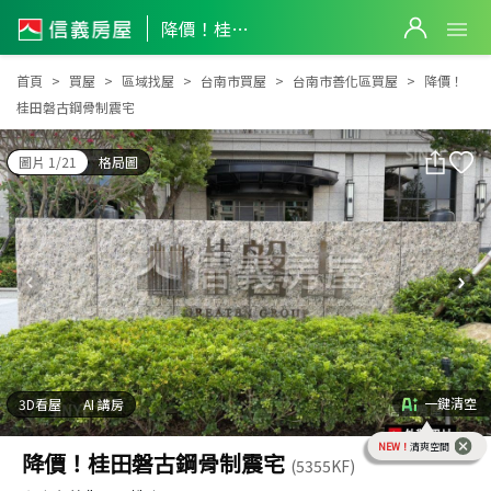
降價！桂田磐古鋼骨制震宅
降價！桂田磐古鋼骨制震宅
首頁
買屋
區域找屋
台南市買屋
台南市善化區買屋
降價！
桂田磐古鋼骨制震宅
圖片 1/21
格局圖
一鍵清空
3D看屋
AI 講房
NEW！
清爽空間
降價！桂田磐古鋼骨制震宅
(5355KF)