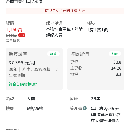
台南市善化區民權路
有
137
人也在關注這間👀
總價
建坪單價
格局
1,150
萬
本物件含車位，詳洽
1房1廳1衛
經紀人員
1,250萬
8%
含車位價
房貸試算
坪數詳情
計算
細項
37,396
元/月
建坪
33.8
主建物
14.26
|
|
30
年
利率
2.35
%概算
2
地坪
3.3
年寬限期
​符合首購資格嗎?
類型
大樓
屋齡
2.9年
樓層
6樓/26樓
管理費
每月約 2,046 元。
(車位管理費包含
在大樓管理費內)