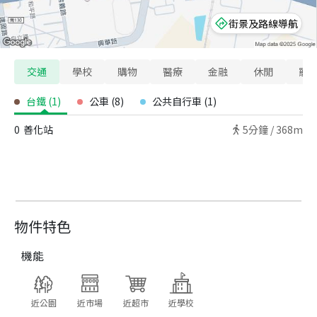
街景及路線導航
交通
學校
購物
醫療
金融
休閒
寵
台鐵
(
1
)
公車
(
8
)
公共自行車
(
1
)
0
善化站
5
分鐘 /
368m
物件特色
機能
近公園
近市場
近超市
近學校