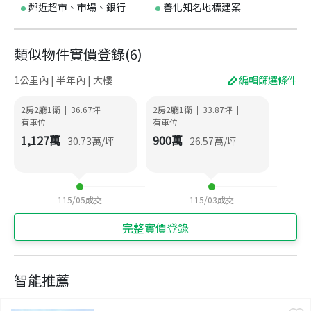
鄰近超市、市場、銀行
善化知名地標建案
類似物件實價登錄
(
6
)
1公里內 | 半年內 | 大樓
編輯篩選條件
2房2廳1衛
36.67
坪
2房2廳1衛
33.87
坪
|
|
|
|
有車位
有車位
1,127
萬
900
萬
30.73
萬/坪
26.57
萬/坪
115/05
成交
115/03
成交
完整實價登錄
智能推薦