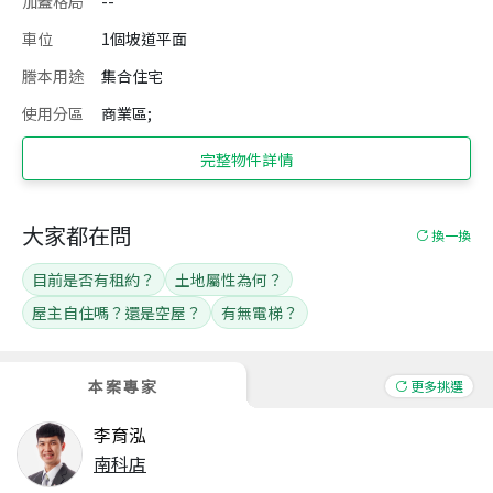
加蓋格局
--
車位
1個坡道平面
謄本用途
集合住宅
使用分區
商業區;
完整物件詳情
大家都在問
換一換
目前是否有租約？
土地屬性為何？
屋主自住嗎？還是空屋？
有無電梯？
本案專家
更多挑選
李育泓
南科店