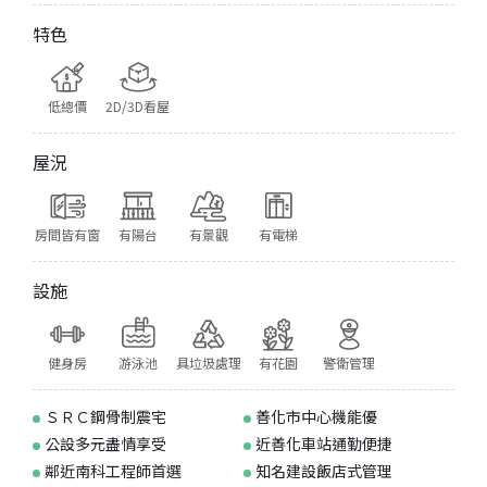
特色
低總價
2D/3D看屋
屋況
房間皆有窗
有陽台
有景觀
有電梯
設施
健身房
游泳池
具垃圾處理
有花園
警衛管理
ＳＲＣ鋼骨制震宅
善化市中心機能優
公設多元盡情享受
近善化車站通勤便捷
鄰近南科工程師首選
知名建設飯店式管理