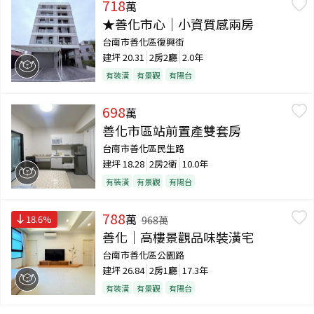
718
萬
★善化市心｜小資質感兩房
台南市善化區復興街
建坪
20.31
2房2廳
2.0年
有裝潢
有景觀
有陽台
698
萬
善化市區站前置產雙套房
台南市善化區民生路
建坪
18.28
2房2衛
10.0年
有裝潢
有景觀
有陽台
788
萬
18.6
%
968
萬
善化｜高樓景觀品味裝潢宅
台南市善化區公園路
建坪
26.84
2房1廳
17.3年
有裝潢
有景觀
有陽台