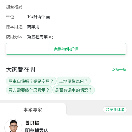
加蓋格局
--
車位
1個升降平面
謄本用途
商業用
使用分區
第五種商業區;
完整物件詳情
大家都在問
換一換
屋主自住嗎？還是空屋？
土地屬性為何？
買方需要繳什麼費用？
是否有漏水的情況？
本案專家
更多挑選
曾良揚
明華博愛店