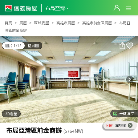
布局亞灣區前金商辦
布局亞灣區前金商辦
首頁
買屋
區域找屋
高雄市買屋
高雄市前金區買屋
布局亞
灣區前金商辦
圖片 1/13
格局圖
一鍵清空
3D看屋
NEW！
清爽空間
布局亞灣區前金商辦
(5764MW)