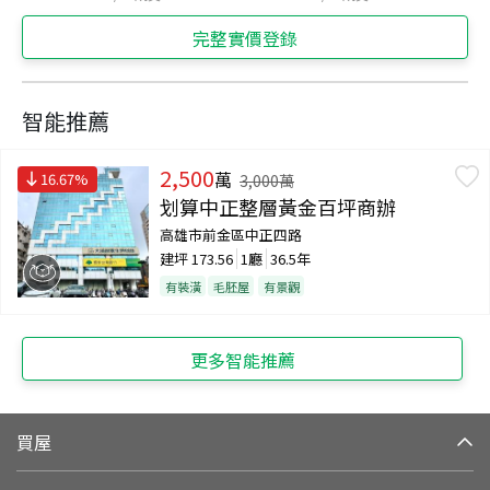
完整實價登錄
智能推薦
2,500
萬
16.67
%
3,000
萬
划算中正整層黃金百坪商辦
高雄市前金區中正四路
建坪
173.56
1廳
36.5年
有裝潢
毛胚屋
有景觀
更多智能推薦
買屋