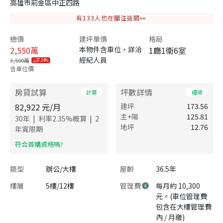
高雄市前金區中正四路
有
133
人也在關注這間👀
總價
建坪單價
格局
2,550
萬
本物件含車位，詳洽
1廳1衛6室
經紀人員
3,500萬
27.14%
含車位價
房貸試算
坪數詳情
計算
細項
82,922
元/月
建坪
173.56
主+陽
125.81
|
|
30
年
利率
2.35
%概算
2
地坪
12.76
年寬限期
​符合首購資格嗎?
類型
辦公/大樓
屋齡
36.5年
樓層
5樓/12樓
管理費
每月約 10,300
元。(車位管理費
包含在大樓管理費
內 / 月繳)