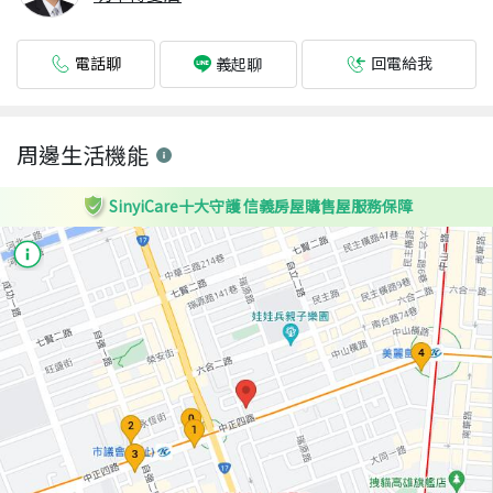
電話聊
回電給我
義起聊
周邊生活機能
SinyiCare十大守護 信義房屋購售屋服務保障