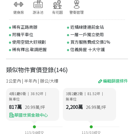
健身房
游泳池
有花園
警衛管理
稀有正路商辦
近橘線捷運前金站
附機平車位
一層一戶獨立使用
使用空間大好規劃
買方服務費成交價1%
稀有釋出.敬請把握
信義房屋 十大守護
類似物件實價登錄
(
146
)
1公里內 | 半年內 | 辦公/大樓
編輯篩選條件
4房1廳0衛
38.92
坪
3房2廳2衛
81.52
坪
|
|
|
|
無車位
無車位
817
萬
2,200
萬
20.99
萬/坪
26.99
萬/坪
華國世貿金融中心
115/04
成交
115/03
成交