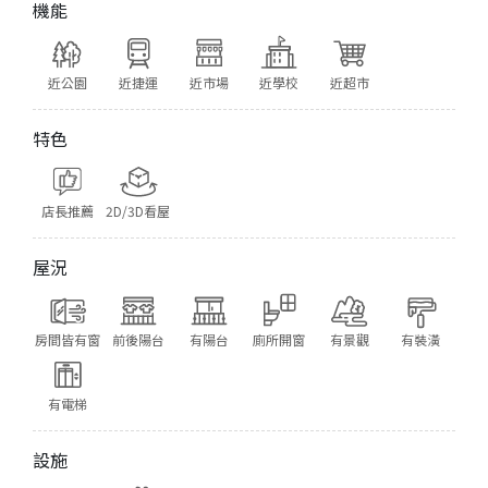
機能
近公園
近捷運
近市場
近學校
近超市
特色
店長推薦
2D/3D看屋
屋況
房間皆有窗
前後陽台
有陽台
廁所開窗
有景觀
有裝潢
有電梯
設施