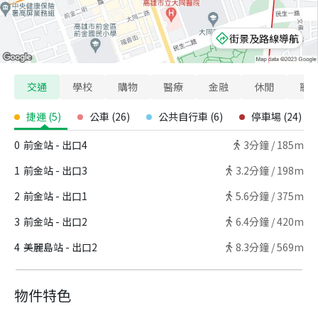
街景及路線導航
交通
學校
購物
醫療
金融
休閒
寵
捷運
(
5
)
公車
(
26
)
公共自行車
(
6
)
停車場
(
24
)
0
前金站 - 出口4
3
分鐘 /
185m
1
前金站 - 出口3
3.2
分鐘 /
198m
2
前金站 - 出口1
5.6
分鐘 /
375m
3
前金站 - 出口2
6.4
分鐘 /
420m
4
美麗島站 - 出口2
8.3
分鐘 /
569m
物件特色