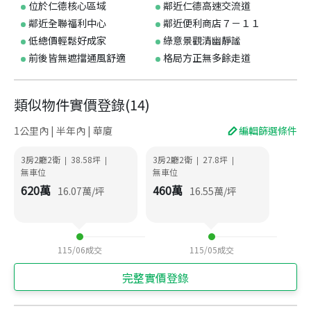
位於仁德核心區域
鄰近仁德高速交流道
鄰近全聯福利中心
鄰近便利商店７－１１
低總價輕鬆好成家
綠意景觀清幽靜謐
前後皆無遮擋通風舒適
格局方正無多餘走道
類似物件實價登錄
(
14
)
1公里內 | 半年內 | 華廈
編輯篩選條件
3房2廳2衛
38.58
坪
3房2廳2衛
27.8
坪
|
|
|
|
無車位
無車位
620
萬
460
萬
16.07
萬/坪
16.55
萬/坪
115/06
成交
115/05
成交
完整實價登錄