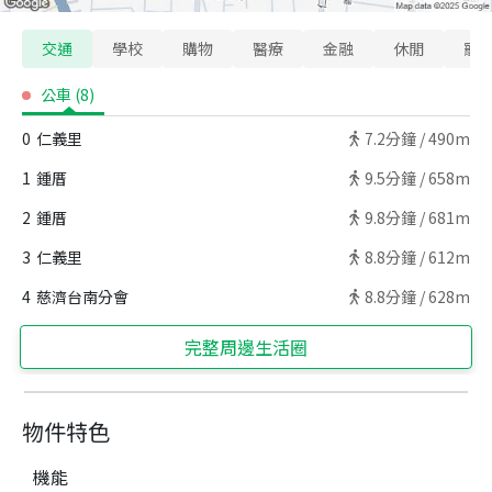
交通
學校
購物
醫療
金融
休閒
寵
公車
(
8
)
0
仁義里
7.2
分鐘 /
490m
1
鍾厝
9.5
分鐘 /
658m
2
鍾厝
9.8
分鐘 /
681m
3
仁義里
8.8
分鐘 /
612m
4
慈濟台南分會
8.8
分鐘 /
628m
完整周邊生活圈
物件特色
機能