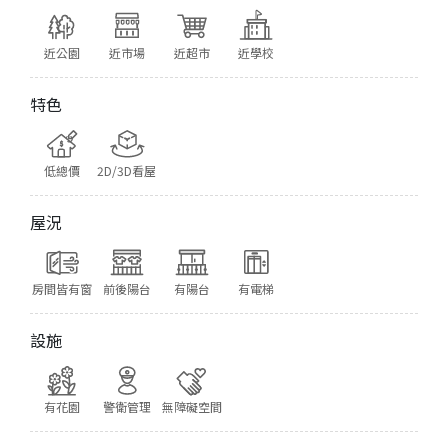
近公園
近市場
近超市
近學校
特色
低總價
2D/3D看屋
屋況
房間皆有窗
前後陽台
有陽台
有電梯
設施
有花園
警衛管理
無障礙空間