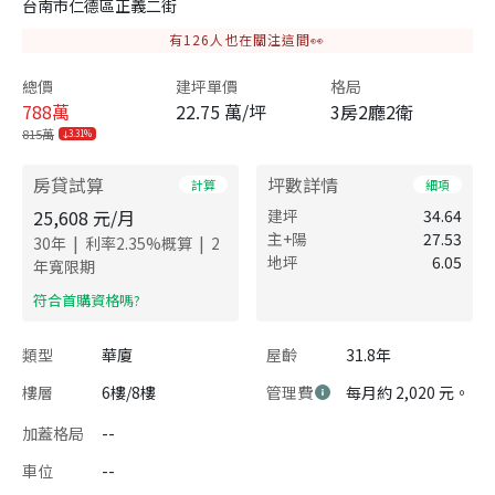
台南市仁德區正義二街
有
126
人也在關注這間👀
總價
建坪單價
格局
788
萬
22.75 萬/坪
3房2廳2衛
815萬
3.31%
房貸試算
坪數詳情
計算
細項
25,608
元/月
建坪
34.64
主+陽
27.53
|
|
30
年
利率
2.35
%概算
2
地坪
6.05
年寬限期
​符合首購資格嗎?
類型
華廈
屋齡
31.8年
樓層
6樓/8樓
管理費
每月約 2,020 元。
加蓋格局
--
車位
--