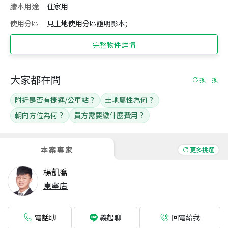
謄本用途
住家用
使用分區
見土地使用分區證明影本;
完整物件詳情
大家都在問
換一換
附近是否有捷運/公車站？
土地屬性為何？
朝向方位為何？
買方需要繳什麼費用？
本案專家
更多挑選
楊凱喬
東寧店
電話聊
回電給我
義起聊