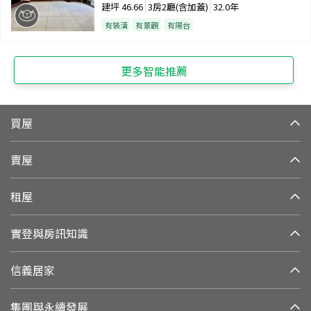
建坪
46.66
3房2廳(含加蓋)
32.0年
有裝潢
有景觀
有陽台
更多智能推薦
買屋
賣屋
租屋
實登與房訊知識
信義居家
集團與永續發展