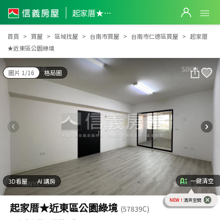
起家厝★近東區公園綠境
起家厝★近東區公園綠境
首頁
買屋
區域找屋
台南市買屋
台南市仁德區買屋
起家厝
★近東區公園綠境
圖片 1/16
格局圖
一鍵清空
3D看屋
AI 講房
NEW！
清爽空間
起家厝★近東區公園綠境
(57839C)