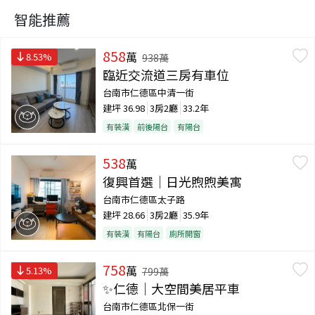
智能推薦
858
萬
8.53
%
938
萬
臨近交流道三房有車位
台南市仁德區中清一街
建坪
36.98
3房2廳
33.2年
有裝潢
前後陽台
有陽台
538
萬
復興首選｜日光煦煦美寓
台南市仁德區太子路
建坪
28.66
3房2廳
35.9年
有裝潢
有陽台
廁所開窗
758
萬
5.13
%
799
萬
✨仁德｜大空間美居平車
台南市仁德區北保一街