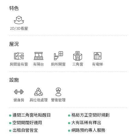
特色
2D/3D看屋
屋況
房間皆有窗
有陽台
廁所開窗
三角窗
有電梯
設施
健身房
具垃圾處理
警衛管理
邊間三角窗地點醒目
格局方正空間好規劃
空間開闊好運用
大有區稀有釋出
出租自營皆宜
網路預約專人服務