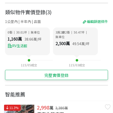
類似物件實價登錄
(
3
)
1公里內 | 半年內 | 店面
編輯篩選條件
0衛
30.01
坪
無車位
3房2廳2衛
50.47
坪
|
|
|
|
無車位
1,160
萬
38.66
萬/坪
2,500
萬
49.54
萬/坪
RV生活館
115/05
成交
115/03
成交
完整實價登錄
智能推薦
2,998
萬
11.3
%
3,380
萬