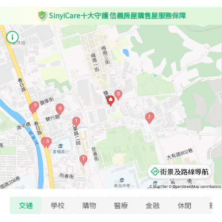
SinyiCare十大守護 信義房屋購售屋服務保障
街景及路線導航
交通
學校
購物
醫療
金融
休閒
寵