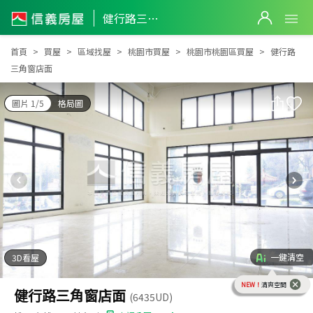
健行路三角窗店面
健行路三角窗店面
首頁
買屋
區域找屋
桃園市買屋
桃園市桃園區買屋
健行路
三角窗店面
圖片 1/5
格局圖
一鍵清空
3D看屋
NEW！
清爽空間
健行路三角窗店面
(6435UD)