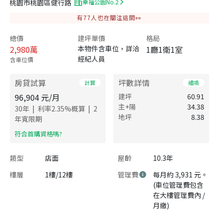
桃園市桃園區健行路
幸福公園No.2
有
77
人也在關注這間👀
總價
建坪單價
格局
2,980
萬
本物件含車位，詳洽
1廳1衛1室
經紀人員
含車位價
房貸試算
坪數詳情
計算
細項
96,904
元/月
建坪
60.91
主+陽
34.38
|
|
30
年
利率
2.35
%概算
2
地坪
8.38
年寬限期
​符合首購資格嗎?
類型
店面
屋齡
10.3年
樓層
1樓/12樓
管理費
每月約 3,931 元。
(車位管理費包含
在大樓管理費內 /
月繳)