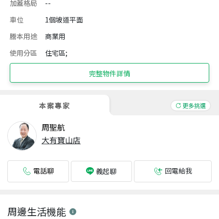
加蓋格局
--
車位
1個坡道平面
謄本用途
商業用
使用分區
住宅區;
完整物件詳情
本案專家
更多挑選
周聖航
大有寶山店
電話聊
回電給我
義起聊
周邊生活機能