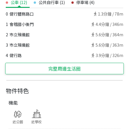
公車
(
12
)
公共自行車
(
1
)
停車場
(
4
)
0
健行鹽務路口
1.3
分鐘 /
78m
1
會稽國小後門
4.4
分鐘 /
346m
2
市立殯儀館
5.6
分鐘 /
364m
3
市立殯儀館
5.6
分鐘 /
363m
4
健行路
3.9
分鐘 /
326m
完整周邊生活圈
物件特色
機能
近公園
近學校