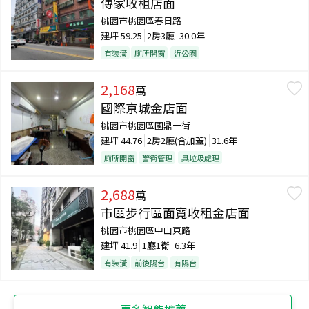
傳家收租店面
桃園市桃園區春日路
建坪
59.25
2房3廳
30.0年
有裝潢
廁所開窗
近公園
2,168
萬
國際京城金店面
桃園市桃園區國鼎一街
建坪
44.76
2房2廳(含加蓋)
31.6年
廁所開窗
警衛管理
具垃圾處理
2,688
萬
市區步行區面寬收租金店面
桃園市桃園區中山東路
建坪
41.9
1廳1衛
6.3年
有裝潢
前後陽台
有陽台
更多智能推薦