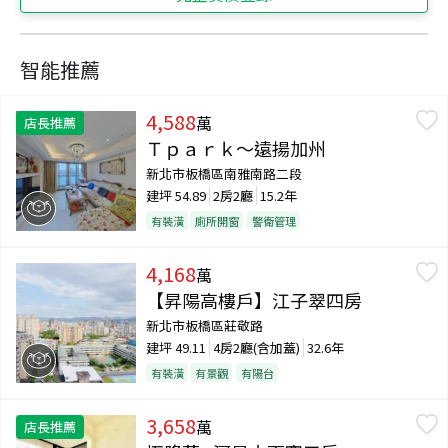
智能推薦
4,588
萬
店長推薦
Ｔｐａｒｋ～遠揚加州
新北市板橋區南雅南路二段
建坪
54.89
2房2廳
15.2年
有裝潢
廁所開窗
警衛管理
4,168
萬
【昇陽高樓戶】江子翠四房
新北市板橋區莊敬路
建坪
49.11
4房2廳(含加蓋)
32.6年
有裝潢
有景觀
有陽台
3,658
萬
店長推薦