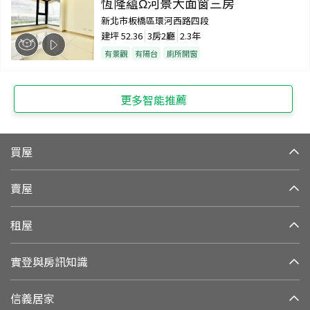
恆隆藴Ω河景大面窗三房
新北市板橋區環河西路四段
建坪
52.36
3房2廳
2.3年
有景觀
有陽台
廁所開窗
更多智能推薦
買屋
賣屋
租屋
實登與房訊知識
信義居家