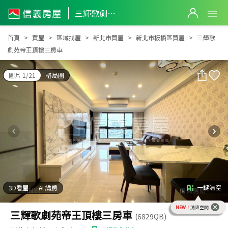
三輝歌劇苑帝王頂樓三房車
三輝歌劇苑帝王頂樓三房車
首頁
買屋
區域找屋
新北市買屋
新北市板橋區買屋
三輝歌
劇苑帝王頂樓三房車
圖片 1/21
格局圖
一鍵清空
3D看屋
AI 講房
NEW！
清爽空間
三輝歌劇苑帝王頂樓三房車
(6829QB)