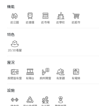
機能
近公園
近捷運
近市場
近學校
近超市
特色
2D/3D看屋
屋況
房間皆有窗
有陽台
廁所開窗
有景觀
有電梯
設施
健身房
具垃圾處理
有花園
警衛管理