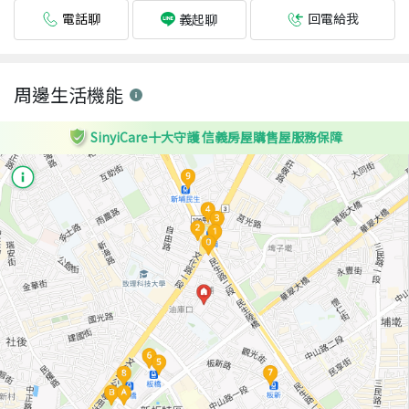
電話聊
回電給我
義起聊
周邊生活機能
SinyiCare十大守護 信義房屋購售屋服務保障