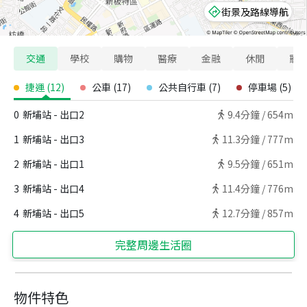
街景及路線導航
交通
學校
購物
醫療
金融
休閒
寵
捷運
(
12
)
公車
(
17
)
公共自行車
(
7
)
停車場
(
5
)
0
新埔站 - 出口2
9.4
分鐘 /
654m
1
新埔站 - 出口3
11.3
分鐘 /
777m
2
新埔站 - 出口1
9.5
分鐘 /
651m
3
新埔站 - 出口4
11.4
分鐘 /
776m
4
新埔站 - 出口5
12.7
分鐘 /
857m
完整周邊生活圈
物件特色