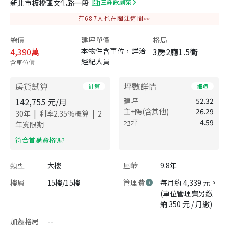
新北市板橋區文化路一段
三輝歌劇苑
有
687
人也在關注這間👀
總價
建坪單價
格局
4,390
萬
本物件含車位，詳洽
3房2廳1.5衛
經紀人員
含車位價
房貸試算
坪數詳情
計算
細項
142,755
元/月
建坪
52.32
主+陽(含其他)
26.29
|
|
30
年
利率
2.35
%概算
2
地坪
4.59
年寬限期
​符合首購資格嗎?
類型
大樓
屋齡
9.8年
樓層
15樓/15樓
管理費
每月約 4,339 元。
(車位管理費另繳
納 350 元 / 月繳)
加蓋格局
--