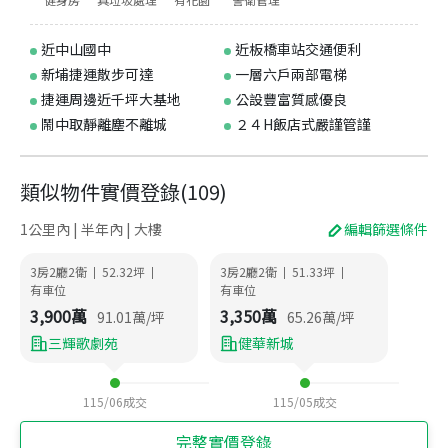
近中山國中
近板橋車站交通便利
新埔捷運散步可達
一層六戶兩部電梯
捷運周邊近千坪大基地
公設豐富質感優良
鬧中取靜離塵不離城
２４H飯店式嚴謹管謹
類似物件實價登錄
(
109
)
1公里內 | 半年內 | 大樓
編輯篩選條件
3房2廳2衛
52.32
坪
3房2廳2衛
51.33
坪
|
|
|
|
有車位
有車位
3,900
萬
3,350
萬
91.01
萬/坪
65.26
萬/坪
三輝歌劇苑
健華新城
115/06
成交
115/05
成交
完整實價登錄