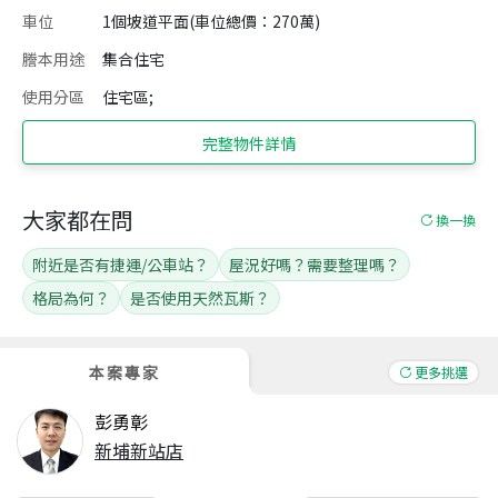
車位
1個坡道平面(車位總價：270萬)
謄本用途
集合住宅
使用分區
住宅區;
完整物件詳情
大家都在問
換一換
附近是否有捷運/公車站？
屋況好嗎？需要整理嗎？
格局為何？
是否使用天然瓦斯？
本案專家
更多挑選
彭勇彰
新埔新站店