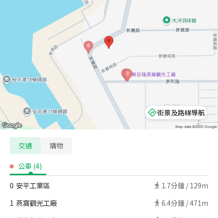
街景及路線導航
交通
購物
公車
(
4
)
0
安平工業區
1.7
分鐘 /
129m
1
燕窩觀光工廠
6.4
分鐘 /
471m