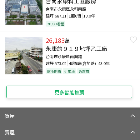
台南永康科工區廠房
台南市永康區永科南路
建坪
687.11
1廳6衛
13.0年
2D/3D看屋
26,183
萬
永康約９１９地坪乙工廠
台南市永康區南興路
建坪
573.02
4房5廳(含加蓋)
43.0年
廁所開窗
近市場
近超市
更多智能推薦
買屋
賣屋