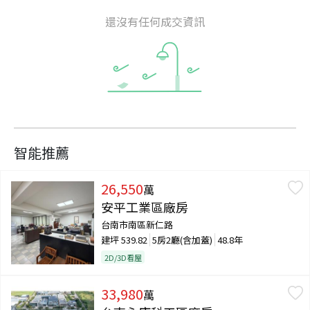
還沒有任何成交資訊
智能推薦
26,550
萬
安平工業區廠房
台南市南區新仁路
建坪
539.82
5房2廳(含加蓋)
48.8年
2D/3D看屋
33,980
萬