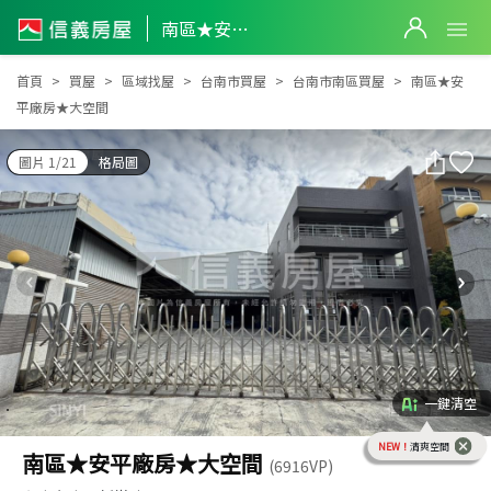
南區★安平廠房★大空間
南區★安平廠房★大空間
首頁
買屋
區域找屋
台南市買屋
台南市南區買屋
南區★安
平廠房★大空間
圖片 1/21
格局圖
一鍵清空
NEW！
清爽空間
南區★安平廠房★大空間
(6916VP)