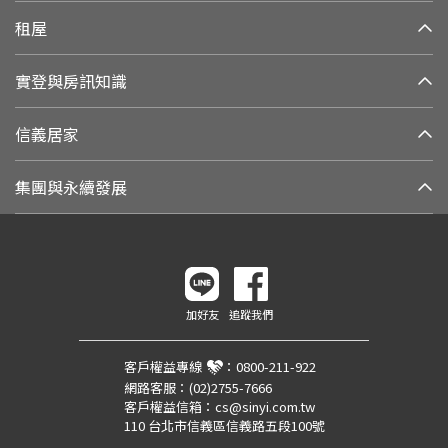
租屋
實登與房訊知識
信義居家
集團與永續發展
加好友
追蹤我們
客戶權益專線
：
0800-211-922
網路客服：
(02)2755-7666
客戶權益信箱：
cs@sinyi.com.tw
110 台北市信義區信義路五段100號