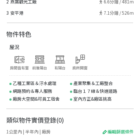
2
燕窩觀光工廠
6.6
分鐘 /
481m
3
安平港
7.1
分鐘 /
526m
物件特色
屋況
房間皆有窗
前後陽台
有陽台
廁所開窗
乙種工業區＆汙水處理
產業聚集＆工廠整合
網路預約＆專人服務
臨台１７線＆快速道路
廠房大空間&可員工宿舍
室內方正&廠區挑高
類似物件實價登錄
(
0
)
1公里內 | 半年內 | 廠房
編輯篩選條件