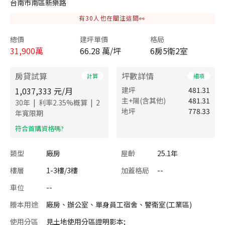
台南市南區新樂路
有
30
人也在關注這間👀
總價
建坪單價
格局
31,900
萬
66.28 萬/坪
6房5衛2室
房貸試算
坪數詳情
計算
細項
1,037,333
元/月
建坪
481.31
主+陽(含其他)
481.31
|
|
30
年
利率
2.35
%概算
2
地坪
778.33
年寬限期
​符合首購資格嗎?
類型
廠房
屋齡
25.1年
樓層
1-3樓/3樓
加蓋格局
--
車位
--
謄本用途
廠房、辦公室、單身員工宿舍、警衛室(工業區)
使用分區
見土地使用分區證明影本;