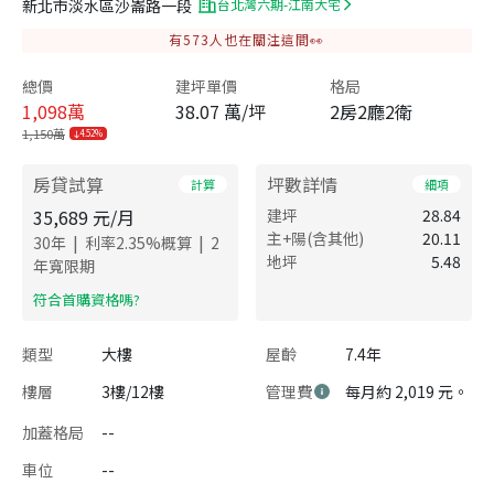
新北市淡水區沙崙路一段
台北灣六期-江南大宅
有
573
人也在關注這間👀
總價
建坪單價
格局
1,098
萬
38.07 萬/坪
2房2廳2衛
1,150萬
4.52%
房貸試算
坪數詳情
計算
細項
35,689
元/月
建坪
28.84
主+陽(含其他)
20.11
|
|
30
年
利率
2.35
%概算
2
地坪
5.48
年寬限期
​符合首購資格嗎?
類型
大樓
屋齡
7.4年
樓層
3樓/12樓
管理費
每月約 2,019 元。
加蓋格局
--
車位
--