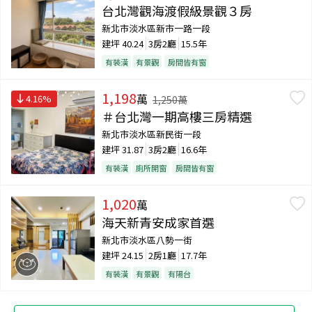
台北灣觀海渡假級景觀３房
新北市淡水區新市一路一段
建坪
40.24
3房2廳
15.5年
有裝潢
有景觀
房間皆有窗
1,198
萬
4.16
%
1,250
萬
＃台北灣一期高樓三房精選
新北市淡水區新民街一段
建坪
31.87
3房2廳
16.6年
有裝潢
廁所開窗
房間皆有窗
1,020
萬
海天新青安成家首選
新北市淡水區八勢一街
建坪
24.15
2房1廳
17.7年
有裝潢
有景觀
有陽台