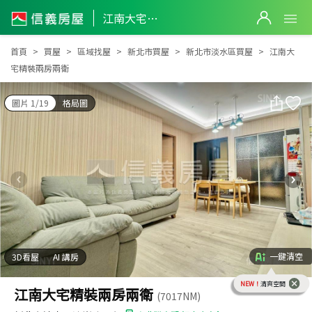
江南大宅精裝兩房兩衛
江南大宅精裝兩房兩衛
首頁
買屋
區域找屋
新北市買屋
新北市淡水區買屋
江南大
宅精裝兩房兩衛
圖片 1/19
格局圖
一鍵清空
3D看屋
AI 講房
NEW！
清爽空間
江南大宅精裝兩房兩衛
(7017NM)