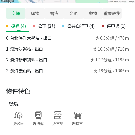
交通
購物
醫療
金融
寵物
重要設施
捷運
(
4
)
公車
(
27
)
公共自行車
(
4
)
停車場
(
1
)
0
台北海洋大學站 - 出口
6.5
分鐘 /
470m
1
濱海沙崙站 - 出口
10.3
分鐘 /
718m
2
淡海新市鎮站 - 出口
17.7
分鐘 /
1198m
3
濱海義山站 - 出口
19
分鐘 /
1306m
物件特色
機能
近公園
近捷運
近市場
近超市