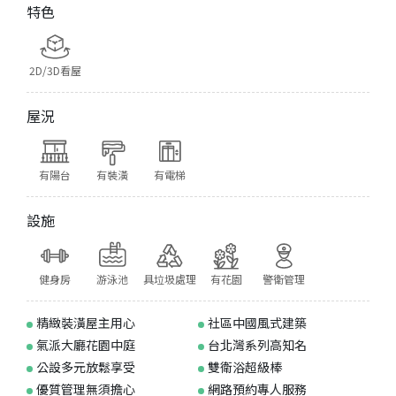
特色
2D/3D看屋
屋況
有陽台
有裝潢
有電梯
設施
健身房
游泳池
具垃圾處理
有花園
警衛管理
精緻裝潢屋主用心
社區中國風式建築
氣派大廳花園中庭
台北灣系列高知名
公設多元放鬆享受
雙衛浴超級棒
優質管理無須擔心
網路預約專人服務