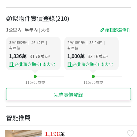
類似物件實價登錄
(
210
)
1公里內 | 半年內 | 大樓
編輯篩選條件
3房1廳2衛
46.42
坪
2房1廳1衛
35.04
坪
|
|
|
|
有車位
有車位
1,336
萬
1,000
萬
31.78
萬/坪
33.16
萬/坪
台北灣六期-江南大宅
台北灣六期-江南大宅
115/05
成交
115/05
成交
完整實價登錄
智能推薦
1,198
萬