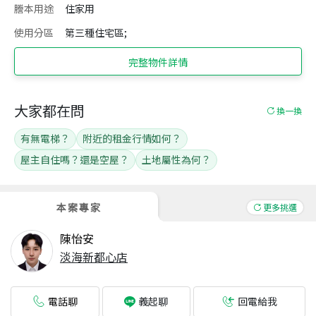
謄本用途
住家用
使用分區
第三種住宅區;
完整物件詳情
大家都在問
換一換
有無電梯？
附近的租金行情如何？
屋主自住嗎？還是空屋？
土地屬性為何？
本案專家
更多挑選
陳怡安
淡海新都心店
電話聊
回電給我
義起聊