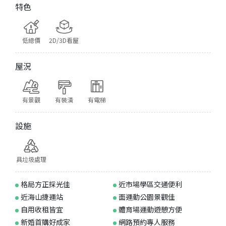
特色
低總價
2D/3D看屋
屋況
有景觀
有裝潢
有電梯
設施
具垃圾處理
格局方正採光佳
近市場學區交通便利
近海山捷運站
面運動公園景觀佳
自用收租皆宜
體育場運動遊憩方便
新婚首購好成家
網路預約專人服務