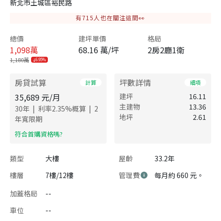
新北市土城區裕民路
有
715
人也在關注這間👀
總價
建坪單價
格局
1,098
萬
68.16 萬/坪
2房2廳1衛
1,180萬
6.95%
房貸試算
坪數詳情
計算
細項
35,689
元/月
建坪
16.11
主建物
13.36
|
|
30
年
利率
2.35
%概算
2
地坪
2.61
年寬限期
​符合首購資格嗎?
類型
大樓
屋齡
33.2年
樓層
7樓/12樓
管理費
每月約 660 元。
加蓋格局
--
車位
--