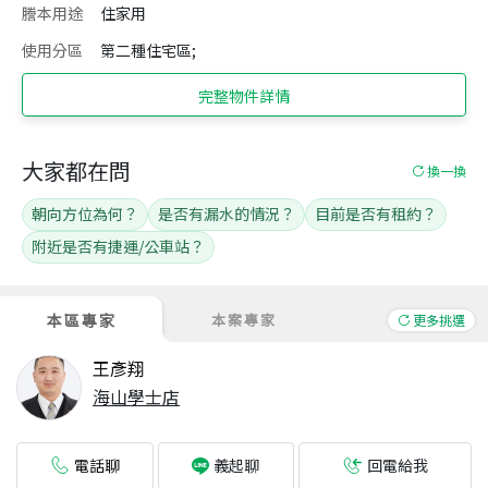
謄本用途
住家用
使用分區
第二種住宅區;
完整物件詳情
大家都在問
換一換
朝向方位為何？
是否有漏水的情況？
目前是否有租約？
附近是否有捷運/公車站？
本區專家
本案專家
更多挑選
王彥翔
海山學士店
電話聊
回電給我
義起聊