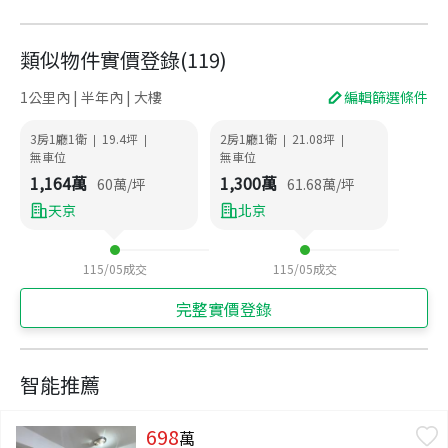
類似物件實價登錄
(
119
)
1公里內 | 半年內 | 大樓
編輯篩選條件
3房1廳1衛
19.4
坪
2房1廳1衛
21.08
坪
|
|
|
|
無車位
無車位
1,164
萬
1,300
萬
60
萬/坪
61.68
萬/坪
天京
北京
115/05
成交
115/05
成交
完整實價登錄
智能推薦
698
萬