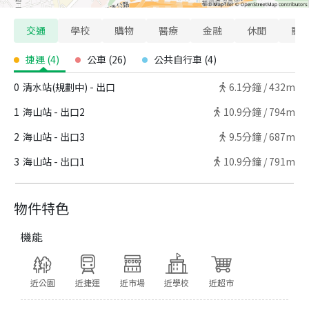
交通
學校
購物
醫療
金融
休閒
寵
捷運
(
4
)
公車
(
26
)
公共自行車
(
4
)
0
清水站(規劃中) - 出口
6.1
分鐘 /
432m
1
海山站 - 出口2
10.9
分鐘 /
794m
2
海山站 - 出口3
9.5
分鐘 /
687m
3
海山站 - 出口1
10.9
分鐘 /
791m
物件特色
機能
近公園
近捷運
近市場
近學校
近超市