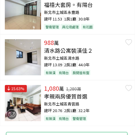
福禧大套房。有陽台
新北市土城區永豐路
建坪
11.53
1房1廳
30.8年
警衛管理
具垃圾處理
有花園
988
萬
清水路公寓裝潢佳２
新北市土城區清水路
建坪
13.09
2房2廳
44.0年
有裝潢
有陽台
房間皆有窗
1,080
萬
15.63
%
1,280
萬
孝親兩房優質首選
新北市土城區青雲路
建坪
20.76
2房1廳
32.2年
有裝潢
有陽台
警衛管理