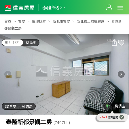
泰隆新都景觀二房
泰隆新都景觀二房
首頁
買屋
區域找屋
新北市買屋
新北市土城區買屋
泰隆新
都景觀二房
圖片 1/21
格局圖
一鍵清空
3D看屋
AI 講房
NEW！
清爽空間
泰隆新都景觀二房
(7497LT)