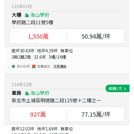
115
年
01
月
大樓
海山學府
學府路二段11號5樓
1,550
萬
50.94
萬/坪
建坪
30.43
坪
地坪
4.29
坪
無車位
3房2廳2衛
31.6
年
5
樓/
14
樓
資料說明
信義成交
交易備註
114
年
12
月
移轉
2
次
套房
海山學府
新北市土城區明德路二段125號十二樓之一
927
萬
77.15
萬/坪
建坪
12.02
坪
地坪
1.69
坪
無車位