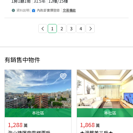
1房1廳1衛
31.5
年
12
樓/
15
樓
資料說明
內政部實價登錄
交易備註
1
2
3
4
有銷售中物件
本
社區
本
社區
1,288
1,868
萬
萬
海山捷運旁電梯兩房
★溫馨美三房★