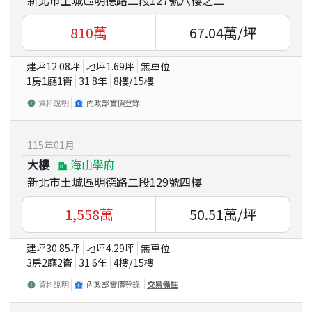
810
萬
67.04
萬/坪
建坪
12.08
坪
地坪
1.69
坪
無車位
1房1廳1衛
31.8
年
8
樓/
15
樓
資料說明
內政部實價登錄
115
年
01
月
大樓
海山學府
新北市土城區明德路二段129號四樓
1,558
萬
50.51
萬/坪
建坪
30.85
坪
地坪
4.29
坪
無車位
3房2廳2衛
31.6
年
4
樓/
15
樓
資料說明
內政部實價登錄
交易備註