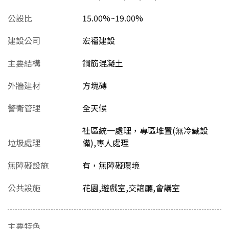
公設比
15.00%~19.00%
建設公司
宏福建設
主要結構
鋼筋混凝土
外牆建材
方塊磚
警衛管理
全天候
社區統一處理，專區堆置(無冷藏設
垃圾處理
備),專人處理
無障礙設施
有，無障礙環境
公共設施
花園,遊戲室,交誼廳,會議室
主要特色