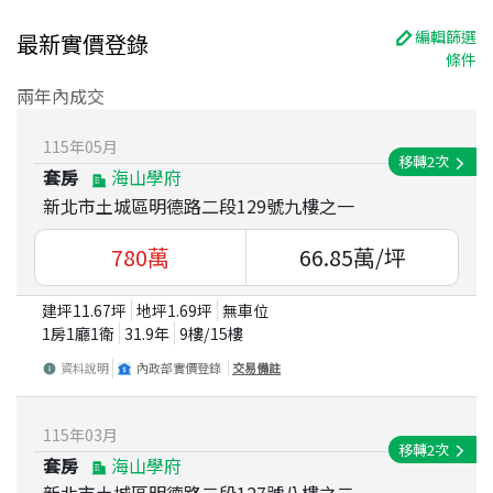
編輯篩選
最新實價登錄
條件
兩年內成交
115
年
05
月
移轉
2
次
套房
海山學府
新北市土城區明德路二段129號九樓之一
780
萬
66.85
萬/坪
建坪
11.67
坪
地坪
1.69
坪
無車位
1房1廳1衛
31.9
年
9
樓/
15
樓
資料說明
內政部實價登錄
交易備註
115
年
03
月
移轉
2
次
套房
海山學府
新北市土城區明德路二段127號八樓之二