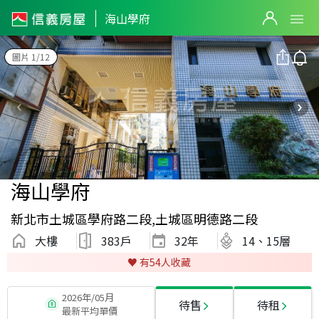
海山學府
圖片 1/12
海山學府
新北市土城區學府路二段,土城區明德路二段
大樓
383戶
32
年
14、15層
♥️ 有
54
人收藏
2026年/05月
待售
待租
最新平均單價