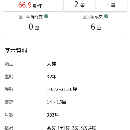
2
-
66.9
筆
筆
萬/坪
詢問度
成交
近一年
近五年
0
6
筆
筆
基本資料
類型
大樓
屋齡
32
年
坪數
10.22~31.36坪
樓高
14、15層
戶數
383戶
格局
套房,1+1房,2房,3房,4房