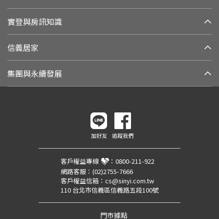
實登與房訊知識
信義居家
集團與永續發展
加好友
追蹤我們
客戶權益專線
：
0800-211-922
網路客服：
(02)2755-7666
客戶權益信箱：
cs@sinyi.com.tw
110 台北市信義區信義路五段100號
門市據點