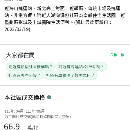
近海山捷運站，新北高工對面，近學區、傳統市場及捷運
站，非常方便！附近人潮洶湧但社區為寧靜住宅生活圈，近
重劃區影城及土城醫院生活便利。(資料最後更新日：
2023/03/19)
大家都在問
換一換
附近有類似社區推薦嗎？
附近有捷運站/公車站嗎？
社區有哪些公設？
社區有車位嗎？類型為何？
本社區
成交價格
115年/04月~115年/06月
近三個月成交價(排除特殊關係間之交易)
66.9
萬/坪