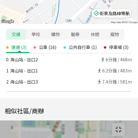
街景及路線導航
交通
學校
購物
醫療
休閒
寵物
捷運
(
3
)
公車
(
16
)
公共自行車
(
1
)
停車場
(
3
)
0
海山站 - 出口2
6
分鐘 /
468m
1
海山站 - 出口1
6.2
分鐘 /
483m
2
海山站 - 出口3
7.4
分鐘 /
581m
相似社區/商辦