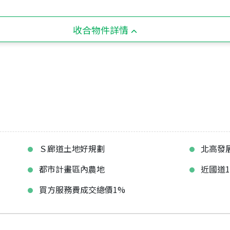
收合物件詳情
Ｓ廊道土地好規劃
北高發
都市計畫區內農地
近國道
買方服務費成交總價1%