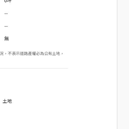
0坪
--
--
無
狀況，不表示道路產權必為公有土地，
土地