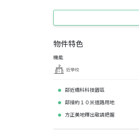
物件特色
機能
近學校
鄰近橋科科技園區
鄰接約１０米道路用地
方正美地釋出敬請把握