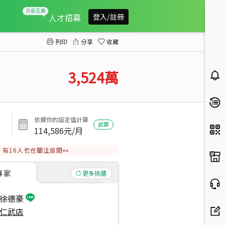
樹德鳳旗正路旁土地
人才招募
登入/註冊
列印
分享
收藏
3,524
萬
依據你的設定值計算
試算
114,586
元/月
有
16
人也在關注這間👀
專家
更多挑選
徐德豪
仁武店