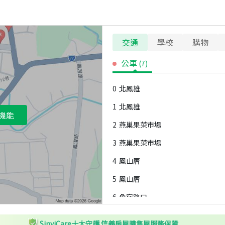
交通
學校
購物
公車
(
7
)
0
北鳳雄
1
北鳳雄
機能
2
燕巢果菜市場
3
燕巢果菜市場
4
鳳山厝
5
鳳山厝
6
角宿路口
SinyiCare十大守護 信義房屋購售屋服務保障