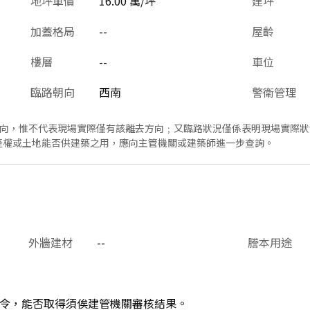
地坪單價
16.00 萬/坪
建坪
加蓋格局
--
屋齡
樓層
--
車位
臨路朝向
西南
警衛管理
方向，惟不代表現場實際僅有該離去方向﹔又臨路狀況僅係表明現場實際
產權或土地能否供建築之用，應向主管機關或建築師進一步查詢。
外牆建材
--
謄本用途
令，能否取得須俟建管機關審核結果。