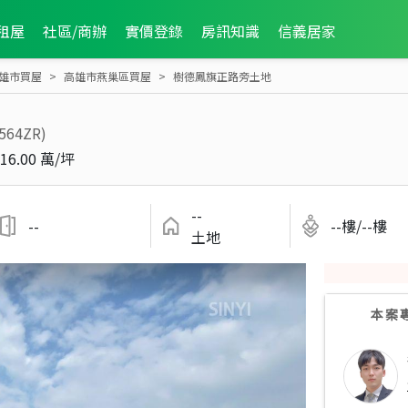
租屋
社區/商辦
實價登錄
房訊知識
信義居家
雄市買屋
高雄市燕巢區買屋
樹德鳳旗正路旁土地
564ZR)
16.00 萬/坪
--
--
--樓/--樓
土地
本案