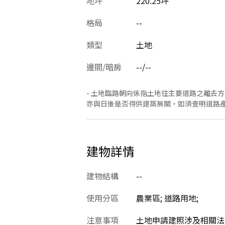
地坪
220.25坪
格局
--
類型
土地
邊間/暗房
--/--
- 土地臨路朝向係指土地往主要道路之離去
亦與日後是否得供建築無關，如須查明道路
建物詳情
建物結構
--
使用分區
農業區; 道路用地;
注意事項
土地申請建照涉及相關法