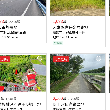
88
1,088
萬
萬
2,500
萬
山百坪農地
大寮近省道都內農地
雄市旗山區旗南三路
高雄市大寮區鳳林一路
坪
758.64
--
--
地坪
276.11
--
--
近公園
8.18
%
7.41
%
9
2,500
萬
萬
1,088
萬
2,700
萬
雄杉林區乙建＋交通土地
岡山超值臨路農地
雄市杉林區清水路
高雄市岡山區清水段