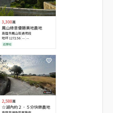
3,300
萬
鳳山綠意優勝美地農地
高雄市鳳山區過埤段
地坪
1272.56
--
--
近學校
2,588
萬
☆湖內約２．５分快樂農地
高雄市湖內區民族街