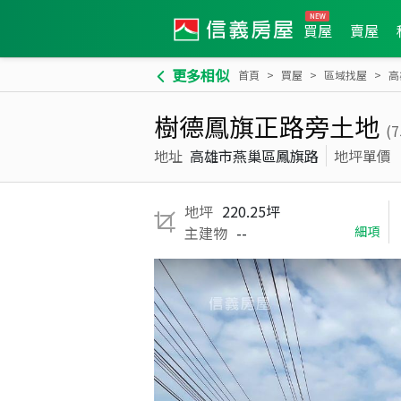
買屋
賣屋
更多相似
首頁
買屋
區域找屋
高
樹德鳳旗正路旁土地
(7
地址
高雄市燕巢區鳳旗路
地坪單價
地坪
220.25坪
主建物
--
細項