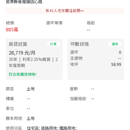
苗栗縣後龍鎮田心路
有
41
人也在關注這間👀
總價
建坪單價
格局
885
萬
--
房貸試算
坪數詳情
計算
細項
28,779
元/月
建坪
0
主建物
--
|
|
30
年
利率
2.35
%概算
2
地坪
58.99
年寬限期
​符合首購資格嗎?
類型
土地
屋齡
--
樓層
--
加蓋格局
--
車位
--
謄本用途
土地
使用分區
住宅區; 道路用地; 鐵路用地;