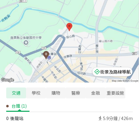
街景及路線導航
交通
學校
購物
醫療
金融
重要設施
台鐵
(
1
)
0
後龍站
5.9
分鐘 /
426m