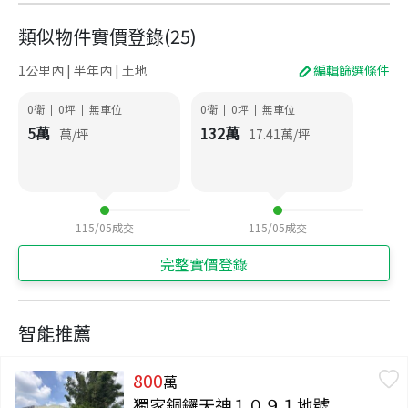
類似物件實價登錄
(
25
)
1公里內 | 半年內 | 土地
編輯篩選條件
0衛
0
坪
無車位
0衛
0
坪
無車位
|
|
|
|
5
萬
132
萬
萬/坪
17.41
萬/坪
115/05
成交
115/05
成交
完整實價登錄
智能推薦
800
萬
獨家銅鑼天神１０９１地號