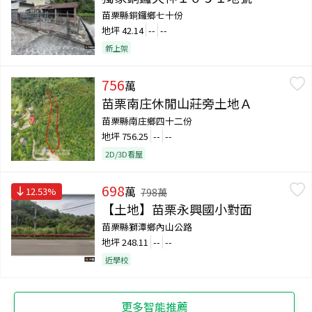
苗栗縣銅鑼鄉七十份
地坪
42.14
--
--
新上架
756
萬
苗栗南庄休閒山莊旁土地Ａ
苗栗縣南庄鄉四十二份
地坪
756.25
--
--
2D/3D看屋
698
萬
12.53
%
798
萬
【土地】苗栗永興國小對面
苗栗縣獅潭鄉內山公路
地坪
248.11
--
--
近學校
更多智能推薦