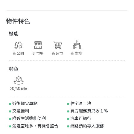
物件特色
機能
近公園
近市場
近超市
近學校
特色
2D/3D看屋
近後龍火車站
住宅區土地
交通便利
買方服務費只收１％
附近生活機能便利
汽車可通行
旁邊空地多，有機會整合
網路預約專人服務