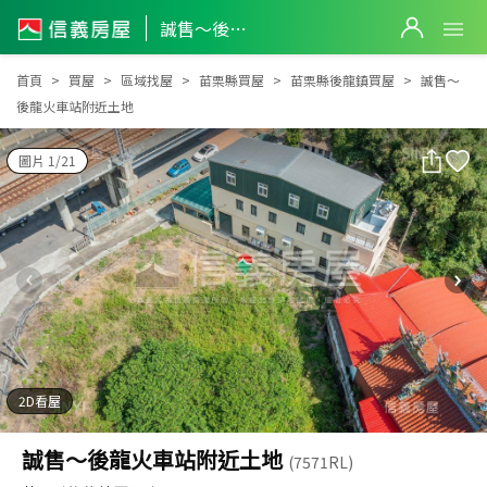
誠售～後龍火車站附近土地
誠售～後龍火車站附近土地
首頁
買屋
區域找屋
苗栗縣買屋
苗栗縣後龍鎮買屋
誠售～
後龍火車站附近土地
圖片 1/21
2D看屋
誠售～後龍火車站附近土地
(7571RL)