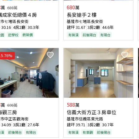
8
680
萬
萬
688
萬
購成家低總價４房
長安搶手２樓
隆市七堵區長安街
基隆市七堵區長安街
坪
30.16
4房2廳
30.3年
建坪
31.67
3房2廳
44.6年
公園
近學校
新降價
有裝潢
前後陽台
有陽台
15.76
%
8
588
萬
萬
698
萬
海觀三房
信義大街方正３房車位
隆市中正區觀海街
基隆市信義區東光路
坪
34.09
3房2廳
27.6年
建坪
39.71
3房2廳
30.7年
裝潢
前後陽台
有陽台
有裝潢
有景觀
前後陽台