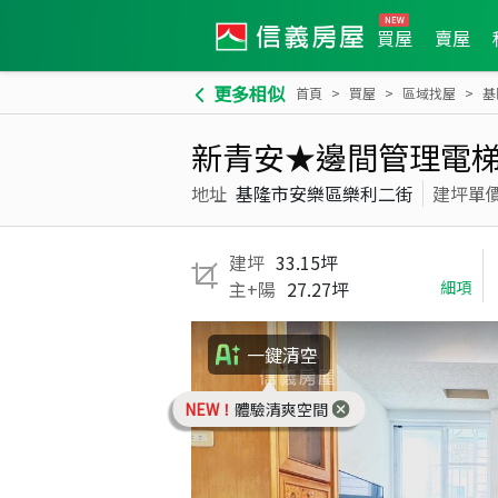
買屋
賣屋
更多相似
首頁
買屋
區域找屋
基
新青安★邊間管理電
地址
基隆市安樂區樂利二街
建坪單
建坪
33.15坪
主+陽
27.27坪
細項
一鍵清空
NEW！
體驗清爽空間