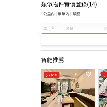
類似物件實價登錄
(
14
)
1公里內 | 半年內 | 華廈
智能推薦
7.65
%