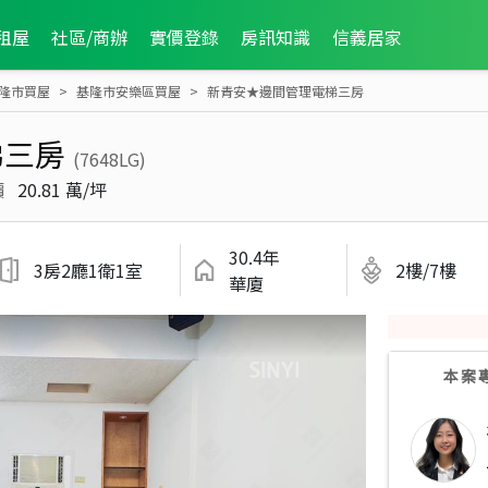
租屋
社區/商辦
實價登錄
房訊知識
信義居家
隆市買屋
基隆市安樂區買屋
新青安★邊間管理電梯三房
梯三房
(7648LG)
價
20.81 萬/坪
30.4年
3房2廳1衛1室
2樓/7樓
華廈
本案