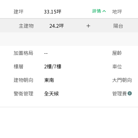
建坪
33.15坪
詳情
地坪
主建物
24.2坪
＋
陽台
加蓋格局
--
屋齡
樓層
2樓/7樓
車位
建物朝向
東南
大門朝向
警衛管理
全天候
管理費