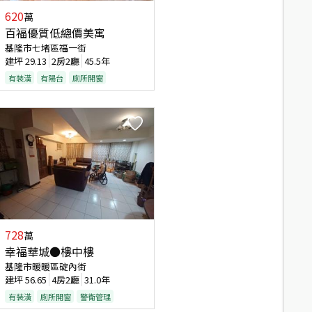
620
萬
百福優質低總價美寓
基隆市七堵區福一街
建坪
29.13
2房2廳
45.5年
有裝潢
有陽台
廁所開窗
728
萬
幸福華城●樓中樓
基隆市暖暖區碇內街
建坪
56.65
4房2廳
31.0年
有裝潢
廁所開窗
警衛管理