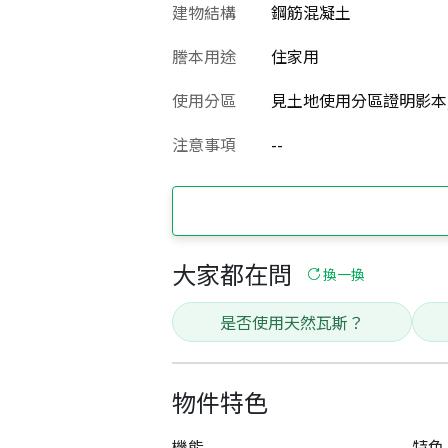
建物結構
鋼筋混凝土
謄本用途
住家用
使用分區
見土地使用分區證明影本
注意事項
--
大家都在問
換一換
是否使用天然瓦斯？
物件特色
機能
特色