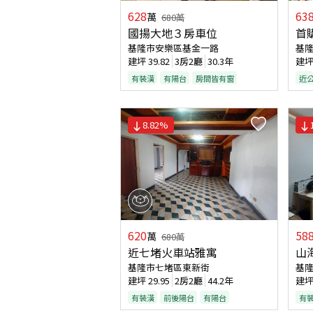
628
63
萬
680
萬
國揚大地３房車位
首
基隆市安樂區基金一路
基
建坪
39.82
3房2廳
30.3年
建
有裝潢
有陽台
房間皆有窗
近
8.82
%
620
58
萬
680
萬
近七堵火車站雅寓
山
基隆市七堵區東新街
基
建坪
29.95
2房2廳
44.2年
建
有裝潢
前後陽台
有陽台
有