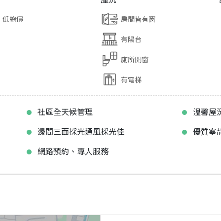
低總價
房間皆有窗
有陽台
廁所開窗
有電梯
社區全天候管理
溫馨屋
邊間三面採光通風採光佳
優質寧
網路預約、專人服務