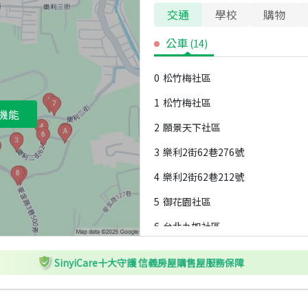
交通
學校
購物
公車
(
14
)
0
松竹梅社區
1
松竹梅社區
機能
2
願景天下社區
3
樂利2街62巷276號
4
樂利2街62巷212號
5
御花園社區
6
台北九如社區
7
莫內花園社區
SinyiCare十大守護 信義房屋購售屋服務保障
8
真善美社區
9
真善美社區