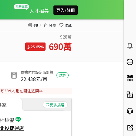
新青安★邊間管理電梯三房
人才招募
登入/註冊
列印
分享
收藏
928萬
690
萬
25.65%
依據你的設定值計算
試算
22,438
元/月
有
399
人也在關注這間👀
專家
更多挑選
杜純瑩
北投捷運店