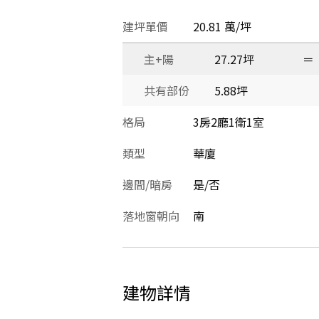
建坪單價
20.81 萬/坪
主+陽
27.27坪
＝
共有部份
5.88坪
格局
3房2廳1衛1室
類型
華廈
邊間/暗房
是/否
落地窗朝向
南
建物詳情