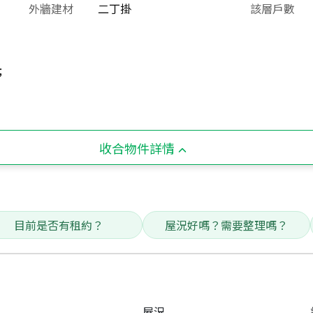
外牆建材
二丁掛
該層戶數
;
收合物件詳情
目前是否有租約？
屋況好嗎？需要整理嗎？
屋況