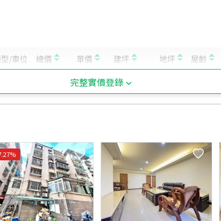
A
維也納花園社區
B
九如社區
C
樂利三街32巷
D
樂利三街32巷
完整實價登錄
7.27
%