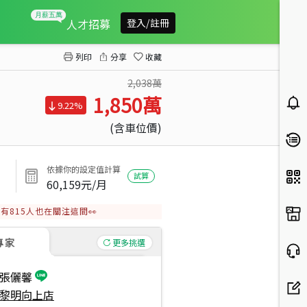
搶手專任墨上青三房平車位
人才招募
登入/註冊
列印
分享
收藏
2,038萬
1,850
萬
9.22%
(含車位價)
依據你的設定值計算
試算
60,159
元/月
有
815
人也在關注這間👀
專家
更多挑選
張儷馨
黎明向上店