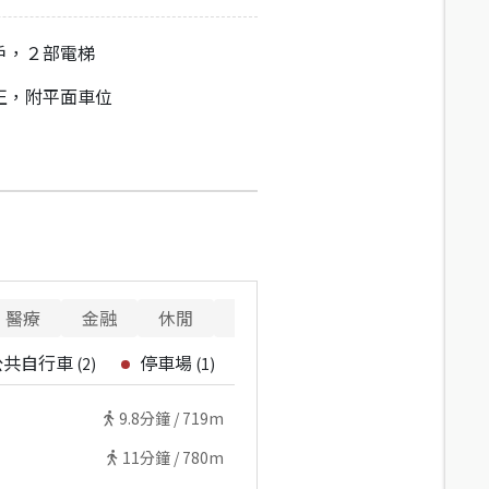
戶，２部電梯
正，附平面車位
醫療
金融
休閒
寵物
重要設施
公共自行車
停車場
(
2
)
(
1
)
9.8
分鐘 /
719m
11
分鐘 /
780m