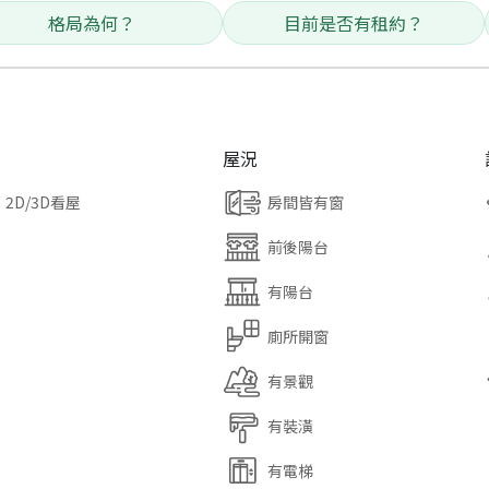
格局為何？
目前是否有租約？
屋況
2D/3D看屋
房間皆有窗
前後陽台
有陽台
廁所開窗
有景觀
有裝潢
有電梯