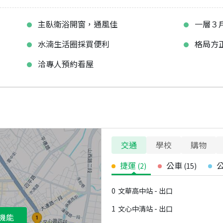
主臥衛浴開窗，通風佳
一層３
水湳生活圈採買便利
格局方
洽專人預約看屋
交通
學校
購物
捷運
公車
(
2
)
(
15
)
0
文華高中站 - 出口
1
文心中清站 - 出口
機能