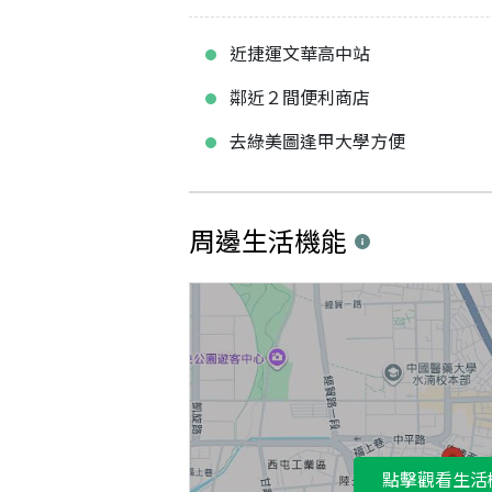
近捷運文華高中站
鄰近２間便利商店
去綠美圖逢甲大學方便
周邊生活機能
點擊觀看生活