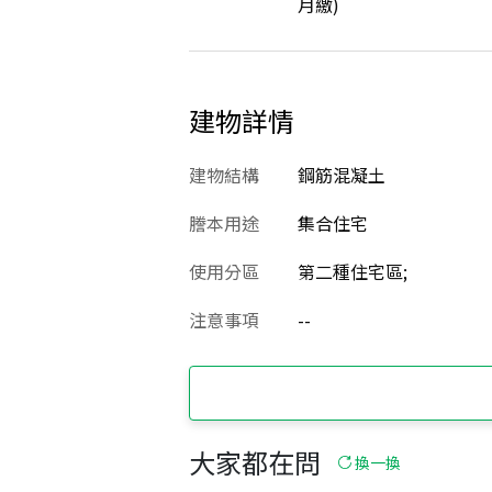
月繳)
建物詳情
建物結構
鋼筋混凝土
謄本用途
集合住宅
使用分區
第二種住宅區;
注意事項
--
大家都在問
換一換