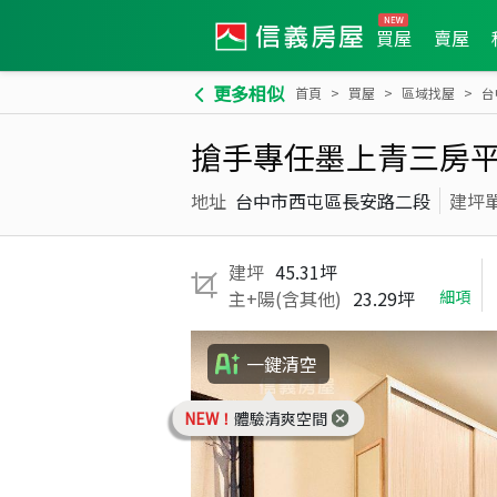
買屋
賣屋
更多相似
首頁
買屋
區域找屋
台
搶手專任墨上青三房
地址
台中市西屯區長安路二段
建坪
建坪
45.31坪
主+陽(含其他)
23.29坪
細項
一鍵清空
NEW！
體驗清爽空間