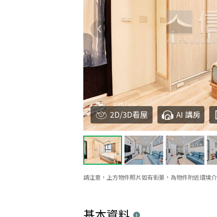
2D/3D看屋
AI 講房
請注意，上方物件照片如有街景，為物件附近環境介
基本資料