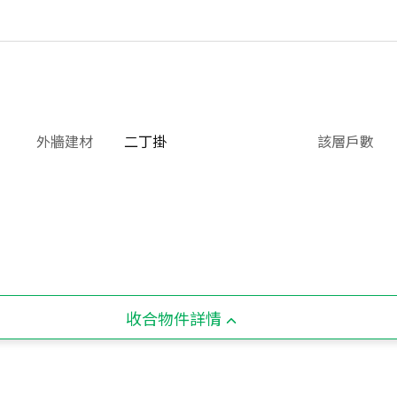
外牆建材
二丁掛
該層戶數
收合物件詳情