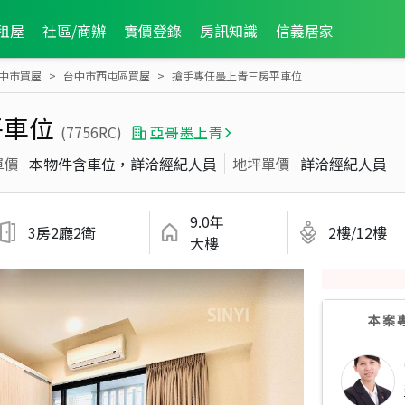
租屋
社區/商辦
實價登錄
房訊知識
信義居家
中市買屋
台中市西屯區買屋
搶手專任墨上青三房平車位
平車位
(7756RC)
亞哥墨上青
單價
本物件含車位，詳洽經紀人員
地坪單價
詳洽經紀人員
9.0年
3房2廳2衛
2樓/12樓
大樓
本案