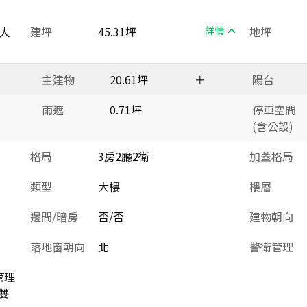
人
建坪
45.31坪
詳情
地坪
主建物
20.61坪
＋
陽台
雨遮
0.71坪
停車空間
(含公設)
格局
3房2廳2衛
加蓋格局
類型
大樓
樓層
邊間/暗房
否/否
建物朝向
落地窗朝向
北
警衛管理
管理
雙