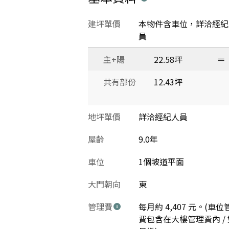
建坪單價
本物件含車位，詳洽經紀
員
主+陽
22.58坪
＝
共有部份
12.43坪
地坪單價
詳洽經紀人員
屋齡
9.0年
車位
1個坡道平面
大門朝向
東
管理費
每月約 4,407 元。(車位
費包含在大樓管理費內 / 