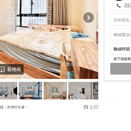
09
聯絡時間：皆
按下按鈕表
看格局
1
/
22
紹，非物件本身。