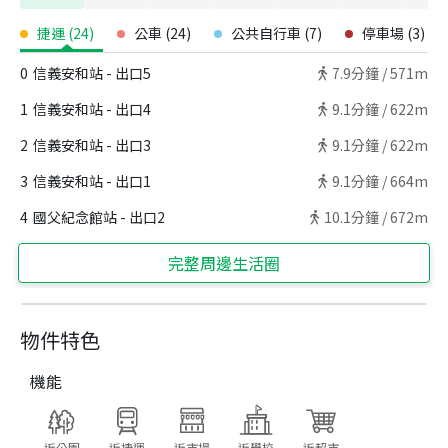
捷運
(
24
)
公車
(
24
)
公共自行車
(
7
)
停車場
(
3
)
0
信義安和站 - 出口5
7.9
分鐘 /
571m
1
信義安和站 - 出口4
9.1
分鐘 /
622m
2
信義安和站 - 出口3
9.1
分鐘 /
622m
3
信義安和站 - 出口1
9.1
分鐘 /
664m
4
國父紀念館站 - 出口2
10.1
分鐘 /
672m
完整周邊生活圈
物件特色
機能
近公園
近捷運
近市場
近學校
近超市