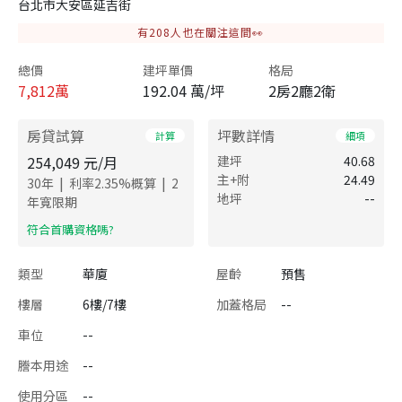
台北市大安區延吉街
有
208
人也在關注這間👀
總價
建坪單價
格局
7,812
萬
192.04 萬/坪
2房2廳2衛
房貸試算
坪數詳情
計算
細項
254,049
元/月
建坪
40.68
主+附
24.49
|
|
30
年
利率
2.35
%概算
2
地坪
--
年寬限期
​符合首購資格嗎?
類型
華廈
屋齡
預售
樓層
6樓/7樓
加蓋格局
--
車位
--
謄本用途
--
使用分區
--