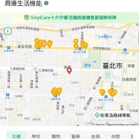
周邊生活機能
SinyiCare十大守護 信義房屋購售屋服務保障
街景及路線導航
交通
學校
購物
醫療
金融
休閒
寵