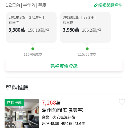
1公里內 | 半年內 | 華廈
編輯篩選條件
2房1廳2衛
27.18
坪
3房2廳2衛
37.2
坪
|
|
|
|
有車位
無車位
3,380
萬
3,950
萬
150.18
萬/坪
106.2
萬/坪
115/06
成交
115/05
成交
完整實價登錄
智能推薦
7,268
萬
店長推薦
溫州角間庭院美宅
台北市大安區溫州街
建坪
48.08
4房2廳
43.6年