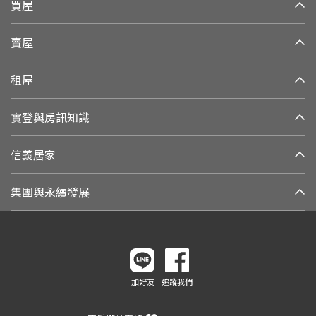
買屋
賣屋
租屋
實登與房訊知識
信義居家
集團與永續發展
加好友
追蹤我們