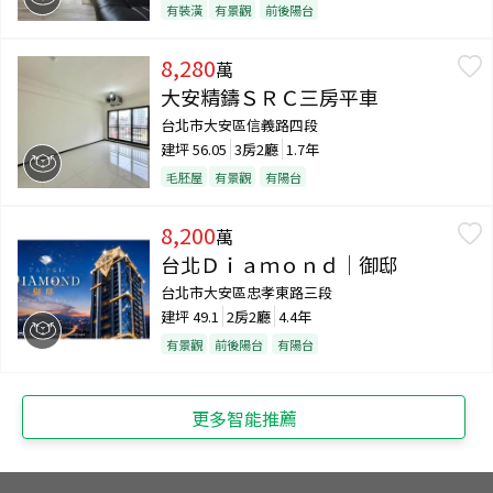
有裝潢
有景觀
前後陽台
8,280
萬
大安精鑄ＳＲＣ三房平車
台北市大安區信義路四段
建坪
56.05
3房2廳
1.7年
毛胚屋
有景觀
有陽台
8,200
萬
台北Ｄｉａｍｏｎｄ｜御邸
台北市大安區忠孝東路三段
建坪
49.1
2房2廳
4.4年
有景觀
前後陽台
有陽台
更多智能推薦