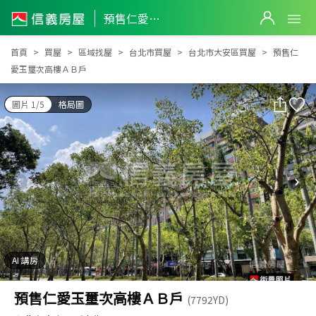
預售仁愛玉璽次高樓ＡＢ戶
預售仁愛玉璽次高樓ＡＢ戶
首頁
買屋
區域找屋
台北市買屋
台北市大安區買屋
預售仁
愛玉璽次高樓ＡＢ戶
圖片 1/5
格局圖
AI 講房
預售仁愛玉璽次高樓ＡＢ戶
(7792YD)