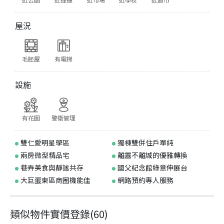
屋況
毛胚屋
有電梯
設施
有花園
警衛管理
雙仁愛明星學區
獨棟雙併住戶單純
兩房微型精品宅
離囂不離城的優雅轉換
巷弄美食與靜謐共存
國父紀念館綠意伸展台
大巨蛋東區商圈機能佳
網路預約專人服務
類似物件實價登錄
(
60
)