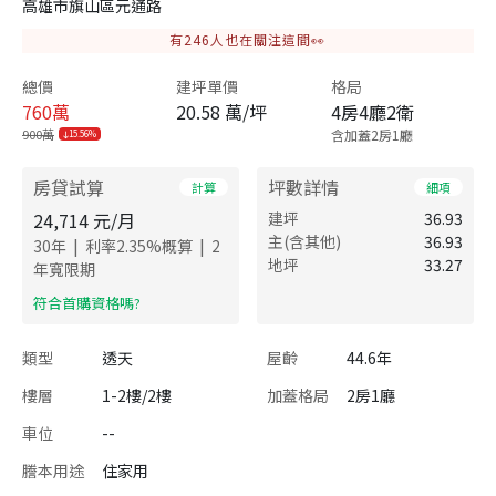
高雄市旗山區元通路
有
246
人也在關注這間👀
總價
建坪單價
格局
760
萬
20.58 萬/坪
4房4廳2衛
900萬
含加蓋2房1廳
15.56%
房貸試算
坪數詳情
計算
細項
24,714
元/月
建坪
36.93
主(含其他)
36.93
|
|
30
年
利率
2.35
%概算
2
地坪
33.27
年寬限期
​符合首購資格嗎?
類型
透天
屋齡
44.6年
樓層
1-2樓/2樓
加蓋格局
2房1廳
車位
--
謄本用途
住家用