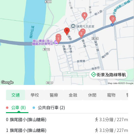
街景及路線導航
交通
學校
醫療
金融
休閒
寵物
警
公車
(
8
)
公共自行車
(
2
)
0
旗尾國小(旗山糖廠)
3.1
分鐘 /
227m
1
旗尾國小(旗山糖廠)
3.1
分鐘 /
227m