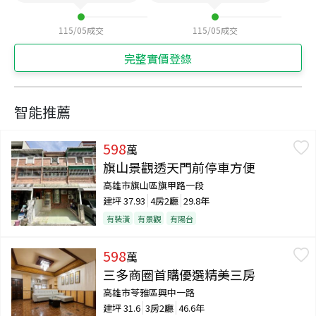
115/05
成交
115/05
成交
完整實價登錄
智能推薦
598
萬
旗山景觀透天門前停車方便
高雄市旗山區旗甲路一段
建坪
37.93
4房2廳
29.8年
有裝潢
有景觀
有陽台
598
萬
三多商圈首購優選精美三房
高雄市苓雅區興中一路
建坪
31.6
3房2廳
46.6年