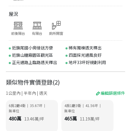
屋況
前後陽台
有陽台
廁所開窗
近旗尾國小旁接送方便
稀有獨棟透天釋出
近旗山糖廠園區觀光區
四面採光通風良好
正元通路上臨路透天釋出
地坪33坪好規劃利用
類似物件實價登錄
(
2
)
1公里內 | 半年內 | 透天
編輯篩選條件
6房2廳4衛
35.67
坪
4房1廳3衛
41.56
坪
|
|
|
|
無車位
無車位
480
萬
465
萬
13.46
萬/坪
11.19
萬/坪