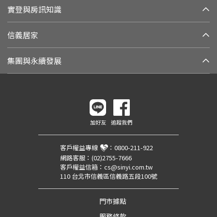
實登與房訊知識
信義居家
集團與永續發展
加好友
追蹤我們
客戶權益專線
：
0800-211-922
網路客服：
(02)2755-7666
客戶權益信箱：
cs@sinyi.com.tw
110 台北市信義區信義路五段100號
門市據點
服務條款