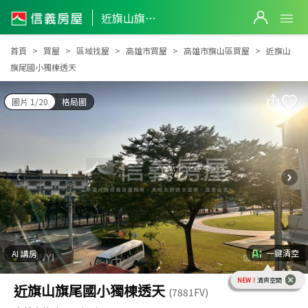
近旗山旗尾國小獨棟透天
近旗山旗尾國小獨棟透天
首頁
買屋
區域找屋
高雄市買屋
高雄市旗山區買屋
近旗山
旗尾國小獨棟透天
圖片 1/20
格局圖
一鍵清空
AI 講房
NEW！
清爽空間
近旗山旗尾國小獨棟透天
(7881FV)