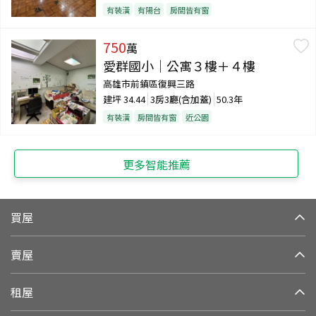
有裝潢
有陽台
房間皆有窗
750
萬
愛群國小｜公寓３樓＋４樓
高雄市前鎮區復興三路
建坪
34.44
3房3廳(含加蓋)
50.3年
有裝潢
房間皆有窗
近公園
更多智能推薦
買屋
賣屋
租屋