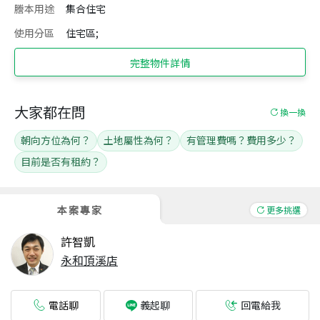
謄本用途
集合住宅
使用分區
住宅區;
完整物件詳情
大家都在問
換一換
朝向方位為何？
土地屬性為何？
有管理費嗎？費用多少？
目前是否有租約？
本案專家
更多挑選
許智凱
永和頂溪店
電話聊
回電給我
義起聊