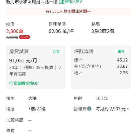
新北市永和區環河西路一段
樺福水悅
有
1151
人也在關注這間👀
總價
建坪單價
格局
2,800
萬
62.06 萬/坪
3房2廳2衛
3,080萬
9.09%
房貸試算
坪數詳情
計算
細項
91,051
元/月
建坪
45.12
主+陽(含其他)
32.67
|
|
30
年
利率
2.35
%概算
2
地坪
2.26
年寬限期
​符合首購資格嗎?
類型
大樓
屋齡
16.1年
樓層
7樓/27樓
管理費
每月約 2,933 元。
加蓋格局
--
車位
--