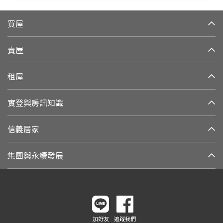
買屋
賣屋
租屋
實登與房訊知識
信義居家
集團與永續發展
加好友
追蹤我們