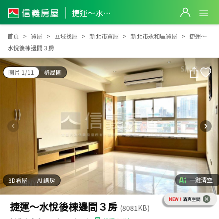
捷運～水悅後棟邊間３房
捷運～水悅後棟邊間３房
首頁
買屋
區域找屋
新北市買屋
新北市永和區買屋
捷運～
水悅後棟邊間３房
圖片 1/11
格局圖
一鍵清空
3D看屋
AI 講房
NEW！
清爽空間
捷運～水悅後棟邊間３房
(8081KB)