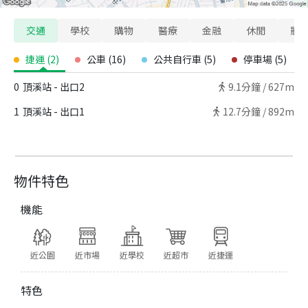
交通
學校
購物
醫療
金融
休閒
寵
捷運
(
2
)
公車
(
16
)
公共自行車
(
5
)
停車場
(
5
)
0
頂溪站 - 出口2
9.1
分鐘 /
627m
1
頂溪站 - 出口1
12.7
分鐘 /
892m
物件特色
機能
近公園
近市場
近學校
近超市
近捷運
特色