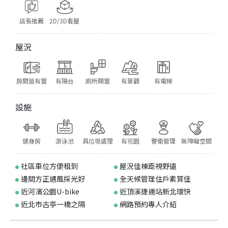
店長推薦
2D/3D看屋
屋況
房間皆有窗
有陽台
廁所開窗
有景觀
有電梯
設施
健身房
游泳池
具垃圾處理
有花園
警衛管理
無障礙空間
社區車位方便租到
屋況佳棟距視野遠
邊間方正通風採光好
全天候管理住戶素質佳
近河濱公園U-bike
近頂溪捷運站新北環快
近北市古亭一橋之隔
網路預約專人介紹