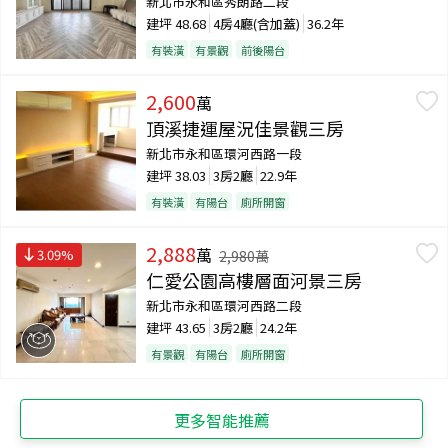
新北市永和區秀朗路二段
建坪
48.68
4房4廳(含加蓋)
36.2年
有裝潢
有景觀
前後陽台
2,600
萬
頂溪捷運屋況佳景觀三房
新北市永和區環河西路一段
建坪
38.03
3房2廳
22.9年
有裝潢
有陽台
廁所開窗
2,888
萬
3.09
%
2,980
萬
仁愛公園高樓層面河景三房
新北市永和區環河西路二段
建坪
43.65
3房2廳
24.2年
有景觀
有陽台
廁所開窗
更多智能推薦