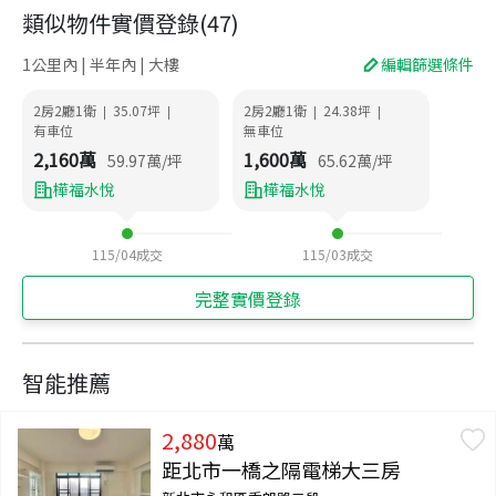
類似物件實價登錄
(
47
)
1公里內 | 半年內 | 大樓
編輯篩選條件
2房2廳1衛
35.07
坪
2房2廳1衛
24.38
坪
|
|
|
|
有車位
無車位
2,160
萬
1,600
萬
59.97
萬/坪
65.62
萬/坪
樺福水悅
樺福水悅
115/04
成交
115/03
成交
完整實價登錄
智能推薦
2,880
萬
距北市一橋之隔電梯大三房