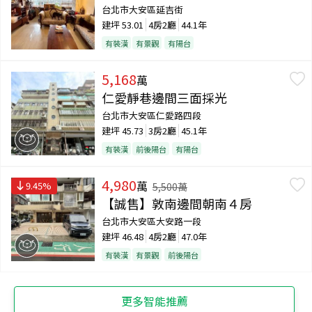
台北市大安區延吉街
建坪
53.01
4房2廳
44.1年
有裝潢
有景觀
有陽台
5,168
萬
仁愛靜巷邊間三面採光
台北市大安區仁愛路四段
建坪
45.73
3房2廳
45.1年
有裝潢
前後陽台
有陽台
4,980
萬
9.45
%
5,500
萬
【誠售】敦南邊間朝南４房
台北市大安區大安路一段
建坪
46.48
4房2廳
47.0年
有裝潢
有景觀
前後陽台
更多智能推薦