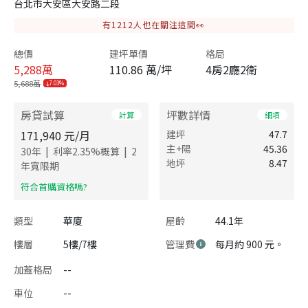
台北市大安區大安路二段
有
1212
人也在關注這間👀
總價
建坪單價
格局
5,288
萬
110.86 萬/坪
4房2廳2衛
5,688萬
7.03%
房貸試算
坪數詳情
計算
細項
171,940
元/月
建坪
47.7
主+陽
45.36
|
|
30
年
利率
2.35
%概算
2
地坪
8.47
年寬限期
​符合首購資格嗎?
類型
華廈
屋齡
44.1年
樓層
5樓/7樓
管理費
每月約 900 元。
加蓋格局
--
車位
--