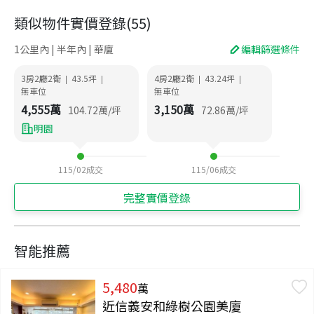
類似物件實價登錄
(
55
)
1公里內 | 半年內 | 華廈
編輯篩選條件
3房2廳2衛
43.5
坪
4房2廳2衛
43.24
坪
|
|
|
|
無車位
無車位
4,555
萬
3,150
萬
104.72
萬/坪
72.86
萬/坪
明園
115/02
成交
115/06
成交
完整實價登錄
智能推薦
5,480
萬
近信義安和綠樹公園美廈