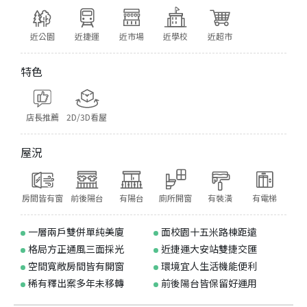
近公園
近捷運
近市場
近學校
近超市
特色
店長推薦
2D/3D看屋
屋況
房間皆有窗
前後陽台
有陽台
廁所開窗
有裝潢
有電梯
一層兩戶雙併單純美廈
面校園十五米路棟距遠
格局方正通風三面採光
近捷運大安站雙捷交匯
空間寬敞房間皆有開窗
環境宜人生活機能便利
稀有釋出案多年未移轉
前後陽台皆保留好運用