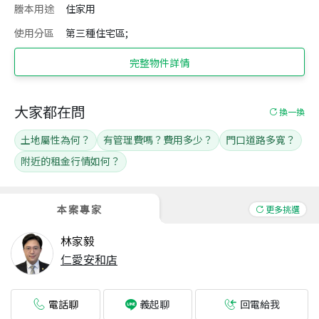
謄本用途
住家用
使用分區
第三種住宅區;
完整物件詳情
大家都在問
換一換
土地屬性為何？
有管理費嗎？費用多少？
門口道路多寬？
附近的租金行情如何？
本案專家
更多挑選
林家毅
仁愛安和店
電話聊
回電給我
義起聊