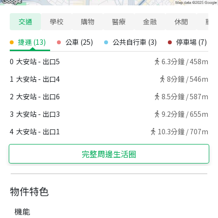
交通
學校
購物
醫療
金融
休閒
寵
捷運
(
13
)
公車
(
25
)
公共自行車
(
3
)
停車場
(
7
)
0
大安站 - 出口5
6.3
分鐘 /
458m
1
大安站 - 出口4
8
分鐘 /
546m
2
大安站 - 出口6
8.5
分鐘 /
587m
3
大安站 - 出口3
9.2
分鐘 /
655m
4
大安站 - 出口1
10.3
分鐘 /
707m
完整周邊生活圈
物件特色
機能