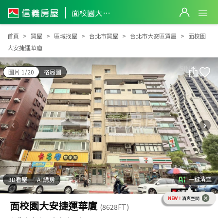
面校園大安捷運華廈
面校園大安捷運華廈
首頁
買屋
區域找屋
台北市買屋
台北市大安區買屋
面校園
大安捷運華廈
圖片 1/20
格局圖
一鍵清空
3D看屋
AI 講房
NEW！
清爽空間
面校園大安捷運華廈
(8628FT)