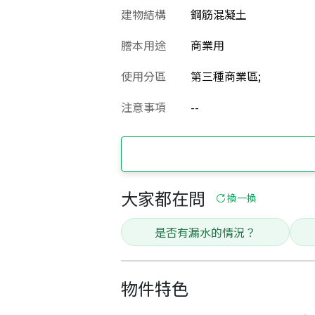
建物結構
鋼筋混凝土
謄本用途
商業用
使用分區
第三種商業區;
注意事項
--
大家都在問
換一換
是否有漏水的情況？
物件特色