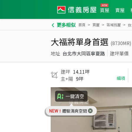
買屋
賣屋
更多相似
首頁
買屋
區域找屋
台
大福將單身首選
(8730MR)
地址
台北市大同區寧夏路
建坪單價
建坪
14.11坪
主+陽
9坪
細項
一鍵清空
NEW！
體驗清爽空間