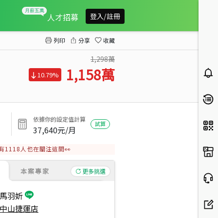
大福將單身首選
人才招募
登入/註冊
列印
分享
收藏
1,298萬
1,158
萬
10.79%
依據你的設定值計算
試算
37,640
元/月
有
1118
人也在關注這間👀
本案專家
更多挑選
馬羽妡
中山捷運店