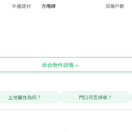
外牆建材
方塊磚
該層戶數
收合物件詳情
土地屬性為何？
門口可否停車？