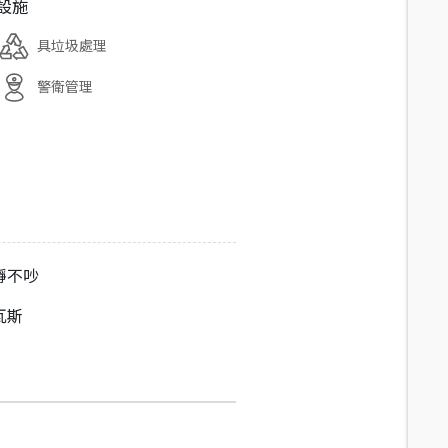
設施
具垃圾處理
警衛管理
靜不吵
瓦斯