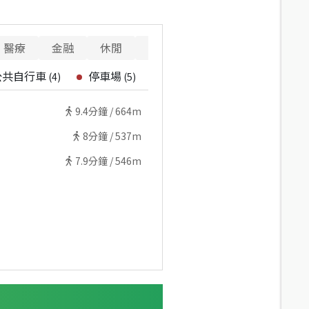
醫療
金融
休閒
寵物
警消
重要設施
公共自行車
停車場
(
4
)
(
5
)
9.4
分鐘 /
664m
8
分鐘 /
537m
7.9
分鐘 /
546m