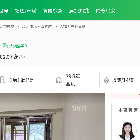
租屋
社區/商辦
實價登錄
房訊知識
信義居家
北市買屋
台北市大同區買屋
大福將單身首選
大福將
82.07 萬/坪
29.8年
1房1廳1衛
5樓/14樓
套房
本區專家