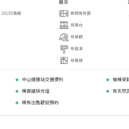
屋況
2D/3D看屋
房間皆有窗
有陽台
有景觀
有裝潢
有電梯
中山捷運站交通便利
後棟安
棟距遠採光佳
有天然
稀有出售歡迎預約