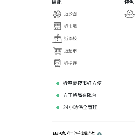
機能
特色
近公園
近市場
近學校
近超市
近捷運
近寧夏夜市好方便
方正格局有陽台
24小時保全管理
周邊生活機能