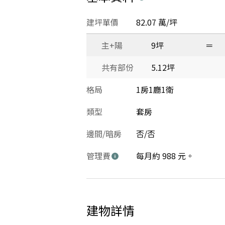
建坪單價
82.07 萬/坪
主+陽
9坪
＝
共有部份
5.12坪
格局
1房1廳1衛
類型
套房
邊間/暗房
否/否
管理費
每月約 988 元。
建物詳情