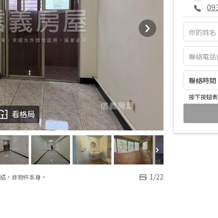
09
聯絡時間：皆
按下按鈕表
看格局
1
/
22
紹，非物件本身。