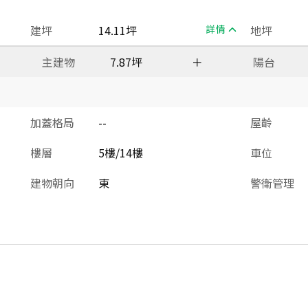
建坪
14.11坪
詳情
地坪
主建物
7.87坪
＋
陽台
加蓋格局
--
屋齡
樓層
5樓/14樓
車位
建物朝向
東
警衛管理