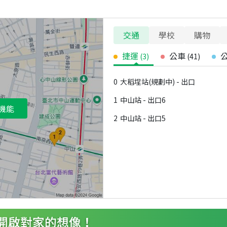
交通
學校
購物
捷運
公車
(
3
)
(
41
)
0
大稻埕站(規劃中) - 出口
1
中山站 - 出口6
機能
2
中山站 - 出口5