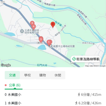
街景及路線導航
交通
學校
購物
休閒
公車
(
6
)
0
水美國小
6
分鐘 /
415m
1
水美國小
6.2
分鐘 /
426m