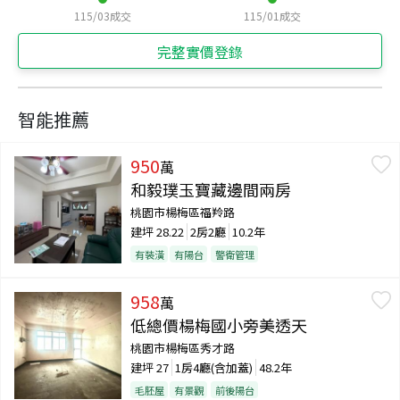
115/03
成交
115/01
成交
完整實價登錄
智能推薦
950
萬
和毅璞玉寶藏邊間兩房
桃園市楊梅區福羚路
建坪
28.22
2房2廳
10.2年
有裝潢
有陽台
警衛管理
958
萬
低總價楊梅國小旁美透天
桃園市楊梅區秀才路
建坪
27
1房4廳(含加蓋)
48.2年
毛胚屋
有景觀
前後陽台