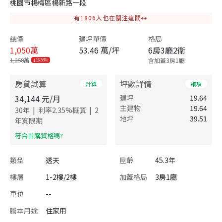
桃園市楊梅區楊新路一段
有
1806
人也在關注這間👀
總價
建坪單價
格局
1,050
萬
53.46 萬/坪
6房3廳2衛
1,258萬
含加蓋3房1廳
16.53%
房貸試算
坪數詳情
計算
細項
34,144
元/月
建坪
19.64
主建物
19.64
|
|
30
年
利率
2.35
%概算
2
地坪
39.51
年寬限期
​符合首購資格嗎?
類型
透天
屋齡
45.3年
樓層
1-2樓/2樓
加蓋格局
3房1廳
車位
--
謄本用途
住家用