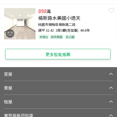
898
萬
楊新路水美國小透天
桃園市楊梅區楊新路二段
建坪
32.42
3房3廳(含加蓋)
46.6年
有陽台
廁所開窗
近公園
更多智能推薦
買屋
賣屋
租屋
實登與房訊知識