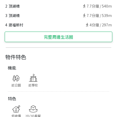
2
頂湖橋
7.7
分鐘 /
540m
3
頂湖橋
7.7
分鐘 /
539m
4
建福新村
4
分鐘 /
297m
完整周邊生活圈
物件特色
機能
近公園
近學校
特色
低總價
2D/3D看屋