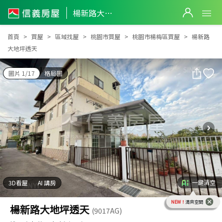
楊新路大地坪透天
楊新路大地坪透天
首頁
買屋
區域找屋
桃園市買屋
桃園市楊梅區買屋
楊新路
大地坪透天
圖片 1/17
格局圖
一鍵清空
3D看屋
AI 講房
NEW！
清爽空間
楊新路大地坪透天
(9017AG)