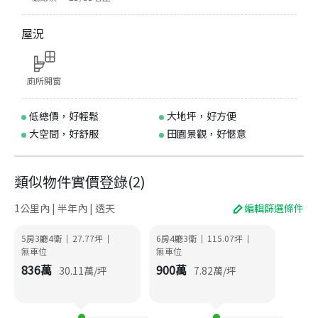
屋況
廁所開窗
低總價，好輕鬆
大地坪，好方便
大空間，好舒服
田園景觀，好愜意
類似物件實價登錄
(
2
)
1公里內 | 半年內 | 透天
編輯篩選條件
5房3廳4衛
27.77
坪
6房4廳3衛
115.07
坪
|
|
|
|
無車位
無車位
836
萬
900
萬
30.11
萬/坪
7.82
萬/坪