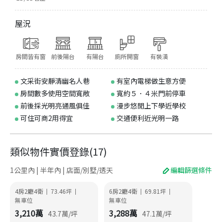
屋況
房間皆有窗
前後陽台
有陽台
廁所開窗
有裝潢
文采街安靜清幽名人巷
有室內電梯做生意方便
房間數多使用空間寬敞
寬約５．４米門前停車
前後採光明亮通風俱佳
漫步悠閒上下學近學校
可住可商2用得宜
交通便利近光明一路
類似物件實價登錄
(
17
)
1公里內 | 半年內 | 店面/別墅/透天
編輯篩選條件
4房2廳4衛
73.46
坪
6房2廳4衛
69.81
坪
|
|
|
|
無車位
無車位
3,210
萬
3,288
萬
43.7
萬/坪
47.1
萬/坪