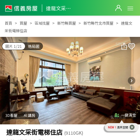
達龍文采街電梯住店
達龍文采街電梯住店
首頁
買屋
區域找屋
新竹縣買屋
新竹縣竹北市買屋
達龍文
采街電梯住店
圖片 1/21
格局圖
一鍵清空
3D看屋
AI 講房
NEW！
清爽空間
達龍文采街電梯住店
(9110GK)