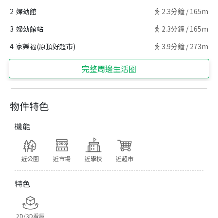
2
婦幼館
2.3
分鐘 /
165m
3
婦幼館站
2.3
分鐘 /
165m
4
家樂福(原頂好超市)
3.9
分鐘 /
273m
完整周邊生活圈
物件特色
機能
近公園
近市場
近學校
近超市
特色
2D/3D看屋