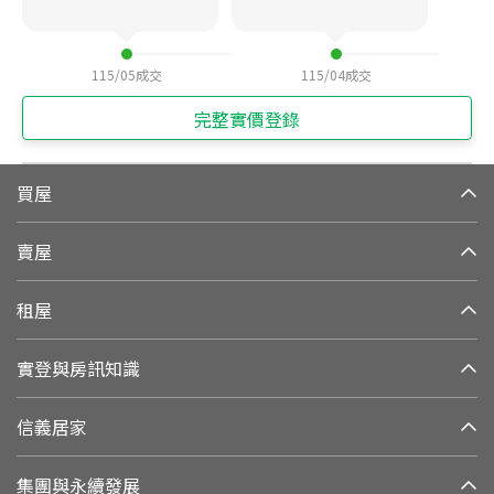
115/05
成交
115/04
成交
完整實價登錄
買屋
賣屋
租屋
實登與房訊知識
信義居家
集團與永續發展