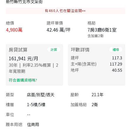
新竹縣竹北市文采街
有
460
人也在關注這間👀
總價
建坪單價
格局
4,980
萬
42.46 萬/坪
7房3廳6衛1室
含加蓋2衛
房貸試算
坪數詳情
計算
細項
161,941
元/月
建坪
117.3
主+陽(含其他)
117.29
|
|
30
年
利率
2.35
%概算
2
地坪
40.55
年寬限期
​符合首購資格嗎?
類型
店面/別墅/透天
屋齡
21.1年
樓層
1-5樓/5樓
加蓋格局
2衛
車位
--
謄本用途
住商用