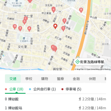
街景及路線導航
交通
學校
購物
醫療
金融
休閒
寵
公車
(
18
)
公共自行車
(
1
)
停車場
(
5
)
0
婦幼館
2.2
分鐘 /
148m
1
婦幼館站
2.2
分鐘 /
148m