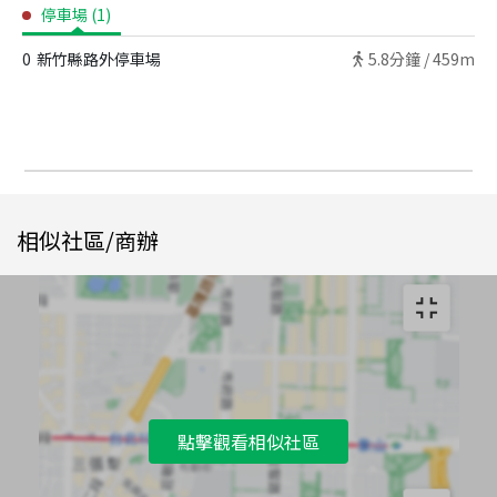
停車場
(
1
)
0
新竹縣路外停車場
5.8
分鐘 /
459m
相似社區/商辦
點擊觀看相似社區