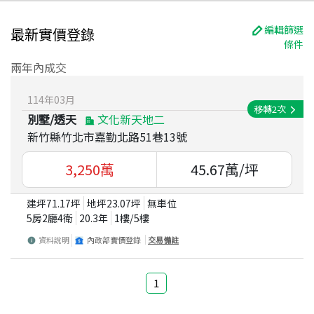
編輯篩選
最新實價登錄
條件
兩年內成交
114
年
03
月
移轉
2
次
別墅/透天
文化新天地二
新竹縣竹北市嘉勤北路51巷13號
3,250
萬
45.67
萬/坪
建坪
71.17
坪
地坪
23.07
坪
無車位
5房2廳4衛
20.3
年
1
樓/
5
樓
資料說明
內政部實價登錄
交易備註
1