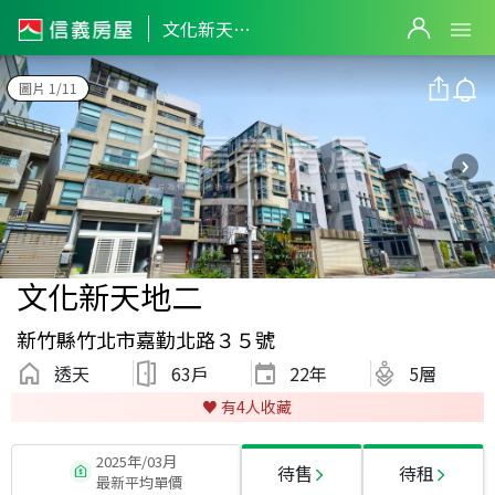
文化新天地二
圖片 1/11
文化新天地二
新竹縣竹北市嘉勤北路３５號
透天
63戶
22
年
5層
♥️ 有
4
人收藏
2025年/03月
待售
待租
最新平均單價