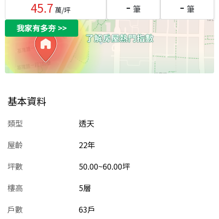
-
-
45.7
筆
筆
萬/坪
我家有多夯
>>
基本資料
類型
透天
屋齡
22
年
坪數
50.00~60.00坪
樓高
5層
戶數
63戶