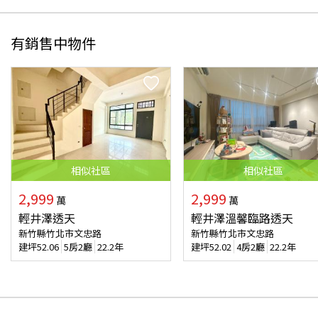
有銷售中物件
相似
社區
相似
社區
2,999
2,999
萬
萬
輕井澤透天
輕井澤溫馨臨路透天
新竹縣竹北市文忠路
新竹縣竹北市文忠路
建坪
52.06
5房2廳
22.2年
建坪
52.02
4房2廳
22.2年