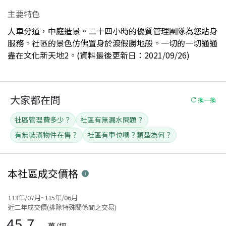
主要特色
人車分道，中庭造景。二十四小時的優質管理團隊為您貼身
服務。社區的景色仿佛置身於渡假勝地般。一切的一切通通
盡在文化新天地2。(資料最後更新日：2021/09/26)
大家都在問
換一換
社區管理費多少？
社區有無漏水問題？
有無裝潢物件在售？
社區有車位嗎？類型為何？
本社區
成交價格
113年/07月~115年/06月
近二年成交價(排除特殊關係間之交易)
45.7
萬/坪