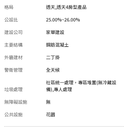
格局
透天,透天4房型產品
公設比
25.00%~26.00%
建設公司
家華建設
主要結構
鋼筋混凝土
外牆建材
二丁掛
警衛管理
全天候
社區統一處理，專區堆置(無冷藏設
垃圾處理
備),專人處理
無障礙設施
無
公共設施
花園