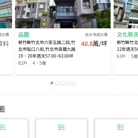
品園
文化新
成交價
近半年成交價
資料
48.8
萬/坪
新竹縣竹北市六家五路二段,竹
新竹縣竹
北市隘口八街,竹北市高鐵九路
22
年
透天
5
19、20
年
透天
57.00~63.00
坪
63
戶
5
層
82
戶
4、5
層
圈