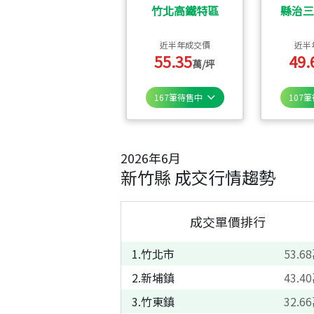
竹北高鐵特區
縣治三
近半年成交價
近半
55.35
49.
萬/坪
167
筆待售中
107
筆
2026
年
6
月
新竹縣
成交行情趨勢
成交單價排行
1
.
竹北市
53.68
2
.
新埔鎮
43.40
3
.
竹東鎮
32.66