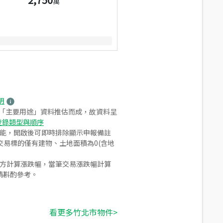
萬
明
之「主要用途」資料推估而成，故資料呈
登錄類型與順序
功能，開啟後可即時排除顯示申報備註
易標的僅有建物、土地面積為0(含地
合方計算漲跌幅，當筆交易漲跌幅計算
請斟酌參考。
看更多竹北市物件>