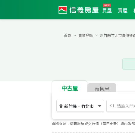
買屋
賣屋
首頁
實價登錄
新竹縣竹北市實價登
中古屋
預售屋
新竹縣
・
竹北市
資料來源：信義房屋成交行情（每日更新）與內政部