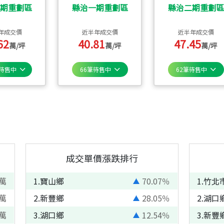
期重劃區
縣治一期重劃區
縣治二期重劃區
年成交價
近半年成交價
近半年成交價
62
40.81
47.45
萬/坪
萬/坪
萬/坪
待售中
66
筆待售中
62
筆待售中
成交單價漲跌排行
萬
1
.
寶山鄉
70.07
％
1
.
竹北
萬
2
.
新豐鄉
28.05
％
2
.
湖口
萬
3
.
湖口鄉
12.54
％
3
.
新豐