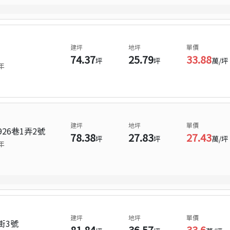
建坪
地坪
單價
74.37
25.79
33.88
坪
坪
萬/坪
年
建坪
地坪
單價
26巷1弄2號
78.38
27.83
27.43
坪
坪
萬/坪
年
建坪
地坪
單價
街3號
81.84
36.57
33.6