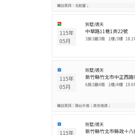
備註資訊：
毛胚屋；
別墅/透天
中華路11巷1弄22號
115
年
3房3廳3衛
1
樓/
3
樓
18.1
05
月
別墅/透天
新竹縣竹北市中正西路9
115
年
6房2廳4衛
1
樓/
4
樓
19.0
05
月
備註資訊：
陽台外推；其他增建；
別墅/透天
新竹縣竹北市縣政十八
115
年