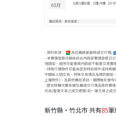
6房1廳6衛
1
樓/
4
樓
20.9
05
月
備註資訊：
其他增建；
- 資料來源：
為信義房屋最新成交行情;
- 本實價登錄分類係綜合內政部實價登錄2
現類型、順序可能會與內政部不動產交易實
- 特殊行情物件可能為受到特別條件或特殊
中關係人間交易、特殊交易情況及標的類型、
上權物件)，及其他備註資訊，關閉後則會恢
- 歷史移轉次數依據信義成交行情及政府實
式為(當筆交易之成交總價/前一筆交易之成
新竹縣·竹北市
共有
85
筆