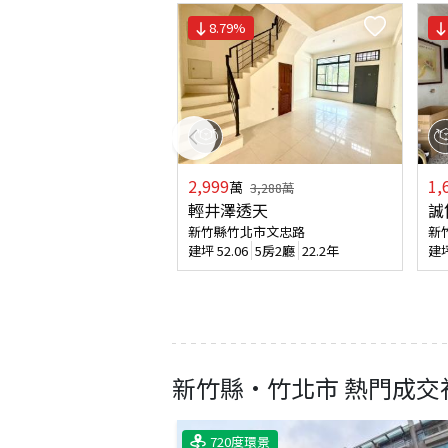
8.79
%
2,999
1,
萬
3,288
萬
輕井澤透天
誠
新竹縣竹北市文忠路
新
建坪
52.06
5房2廳
22.2年
建
新竹縣
·
竹北市
熱門成交
720度環景