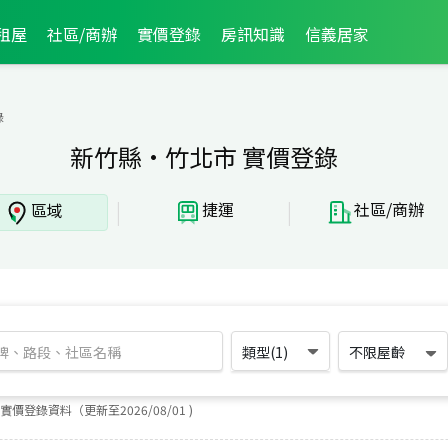
租屋
社區/商辦
實價登錄
房訊知識
信義居家
錄
新竹縣·竹北市 實價登錄
|
|
捷運
社區/商辦
區域
類型(1)
不限屋齡
實價登錄資料（更新至
2026
/
08
/
01
)