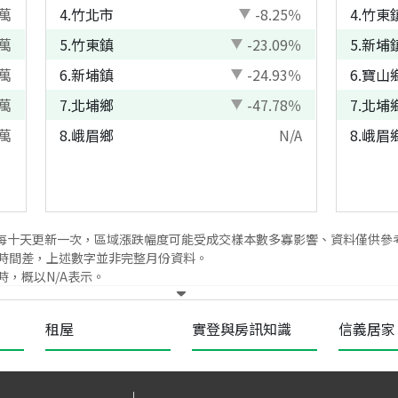
萬
4
.
竹北市
-8.25
％
4
.
竹東
萬
5
.
竹東鎮
-23.09
％
5
.
新埔
萬
6
.
新埔鎮
-24.93
％
6
.
寶山
萬
7
.
北埔鄉
-47.78
％
7
.
北埔
萬
8
.
峨眉鄉
N/A
8
.
峨眉
每十天更新一次，區域漲跌幅度可能受成交樣本數多寡影響、資料僅供參
時間差，上述數字並非完整月份資料。
，概以N/A表示。
租屋
實登與房訊知識
信義居家