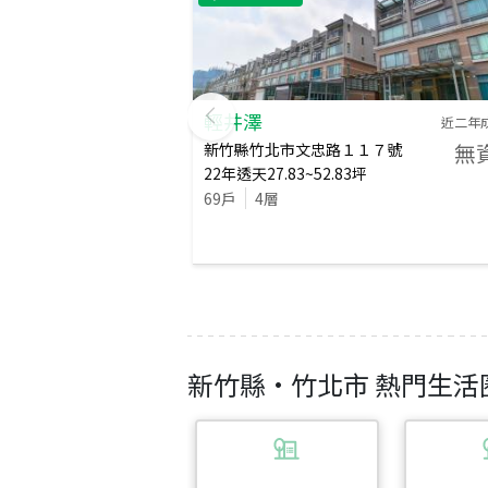
輕井澤
近二年
無
新竹縣竹北市文忠路１１７號
22
年
透天
27.83~52.83
坪
69
戶
4
層
新竹縣
·
竹北市
熱門生活