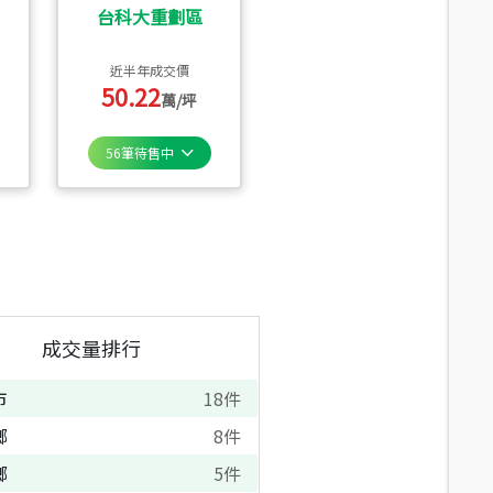
台科大重劃區
近半年成交價
50.22
萬/坪
56
筆待售中
成交量排行
市
18
件
鄉
8
件
鄉
5
件