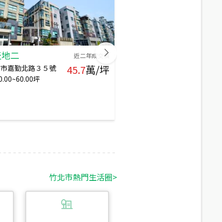
天地二
文化新天地三
近二年成交價
45.7
萬/坪
北市嘉勤北路３５號
新竹縣竹北市中和街,竹北市博
0.00~60.00
坪
愛街
20
年
透天
53.00~55.00
坪
43
戶
4、5
層
竹北市
熱門生活圈
>