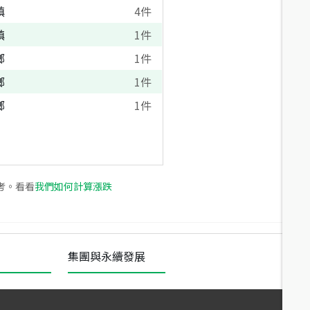
鎮
4
件
鎮
1
件
鄉
1
件
鄉
1
件
鄉
1
件
考。看看
我們如何計算漲跌
集團與永續發展