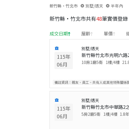
新竹縣・竹北市
別墅/透天
半年內
新竹縣
·
竹北市
共有
48
筆實價登錄
成交日期
屋齡
單價
別墅/透天
新竹縣竹北市光明六路2
115
年
10房1廳5衛
1
樓/
4
樓
21.
06
月
備註資訊：
親友、員工、共有人或其他特殊關係
別墅/透天
新竹縣竹北市中華路2之
115
年
5房2廳5衛
1
樓/
4
樓
1.8
06
月