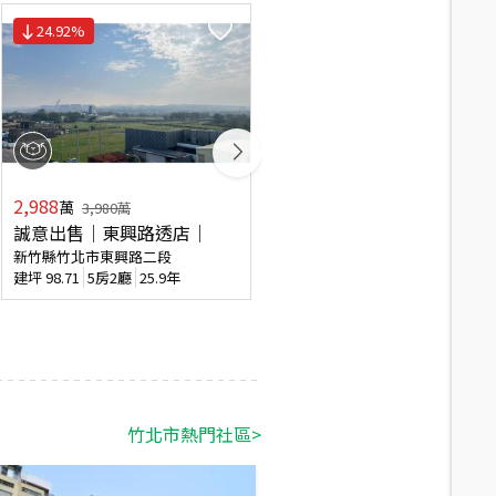
24.92
%
店長推薦
2,988
8,688
萬
萬
3,980
萬
誠意出售｜東興路透店｜
高鐵區椰林大面寬臨路透天
新竹縣竹北市東興路二段
新竹縣竹北市復興一街
建坪
98.71
5房2廳
25.9年
建坪
114.64
7房2廳
20.4年
竹北市
熱門社區
>