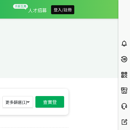
人才招募
登入/註冊
查實登
更多篩選(
1
)