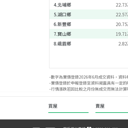
4
.
北埔鄉
22.73
5
.
湖口鄉
22.57
6
.
新豐鄉
20.75
7
.
寶山鄉
19.71
8
.
峨眉鄉
2.82
-數字為實價登錄
2026
年
6
月成交資料，資料
-實價登錄於申報登錄至資料揭露具有一定的
-行情漲跌若因比較之月份無成交而無法計算時
買屋
賣屋