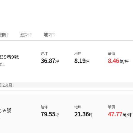
總價
建坪
地坪
建坪
地坪
單價
39巷9號
36.87
8.19
8.46
坪
坪
萬/坪
8
年
間之交易；
建坪
地坪
單價
59號
79.55
21.36
47.77
坪
坪
萬/坪
年