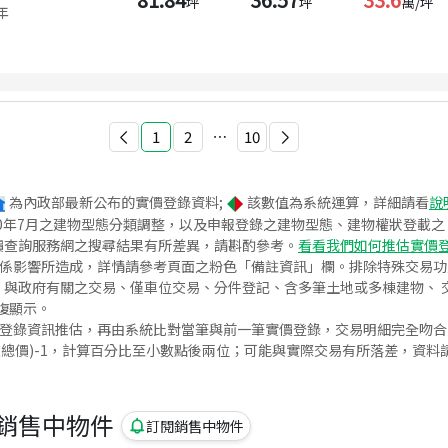
坪
坪
萬/坪
年
1
2
⋯
10
為內政部最新公布的實價登錄資料;
該數值為系統運算，詳細請看
說
020年7月之建物型態分類調整，以及申報登錄之建物型態、建物權狀登載
價查詢服務網之搜尋結果有所差異，請斟酌參考。
看看我們如何推估實價
關係影響所造成，詳情請參考頁面之粉色「備註資訊」欄。排除特殊交易
與政府有關之交易、僅車位交易、分件登記、含多筆土地或多棟建物、 交
復顯示。
價登錄資訊推估，再由系統比對當筆與前一筆實價登錄，交易明細完全吻
交總價)-1，計算百分比至小數點後兩位；可能與實際交易有所落差，資料
銷售中物件
訂閱銷售中物件