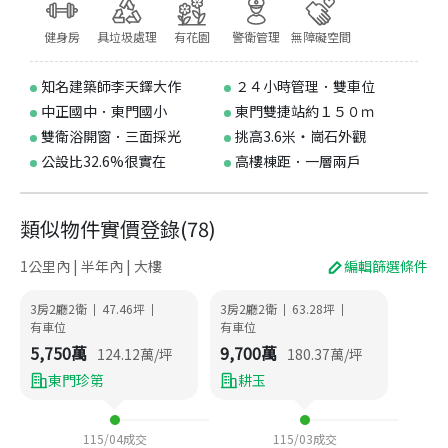
健身房
具垃圾處理
有花園
警衛管理
無障礙空間
知名建築師李天鐸大作
２４小時管理．雙車位
中正國中．東門國小
東門雙捷站約１５０ｍ
雙衛浴開窗．三面採光
挑高3.6米‧崗石外觀
公設比32.6%很實在
高樓棟距．一層兩戶
類似物件實價登錄
(
78
)
1公里內 | 半年內 | 大樓
編輯篩選條件
3房2廳2衛
47.46
坪
3房2廳2衛
63.28
坪
|
|
|
|
有車位
有車位
5,750
萬
9,700
萬
124.12
萬/坪
180.37
萬/坪
東門珍第
耕玉
115/04
成交
115/03
成交