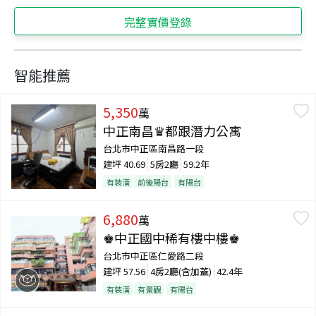
完整實價登錄
智能推薦
5,350
萬
中正南昌♛都跟潛力公寓
台北市中正區南昌路一段
建坪
40.69
5房2廳
59.2年
有裝潢
前後陽台
有陽台
6,880
萬
♚中正國中稀有樓中樓♚
台北市中正區仁愛路二段
建坪
57.56
4房2廳(含加蓋)
42.4年
有裝潢
有景觀
有陽台