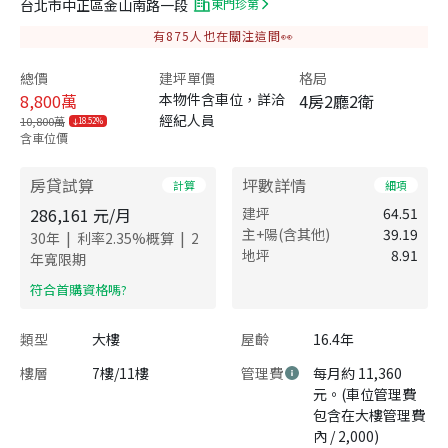
台北市中正區金山南路一段
東門珍第
有
875
人也在關注這間👀
總價
建坪單價
格局
8,800
萬
本物件含車位，詳洽
4房2廳2衛
經紀人員
10,800萬
18.52%
含車位價
房貸試算
坪數詳情
計算
細項
286,161
元/月
建坪
64.51
主+陽(含其他)
39.19
|
|
30
年
利率
2.35
%概算
2
地坪
8.91
年寬限期
​符合首購資格嗎?
類型
大樓
屋齡
16.4年
樓層
7樓/11樓
管理費
每月約 11,360
元。(車位管理費
包含在大樓管理費
內 / 2,000)