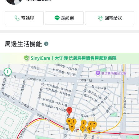
電話聊
回電給我
義起聊
周邊生活機能
SinyiCare十大守護 信義房屋購售屋服務保障