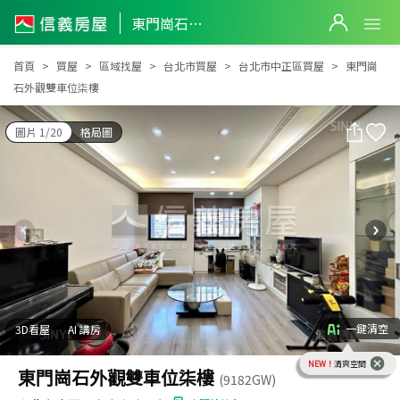
東門崗石外觀雙車位柒樓
東門崗石外觀雙車位柒樓
首頁
買屋
區域找屋
台北市買屋
台北市中正區買屋
東門崗
石外觀雙車位柒樓
圖片 1/20
格局圖
一鍵清空
3D看屋
AI 講房
NEW！
清爽空間
東門崗石外觀雙車位柒樓
(9182GW)