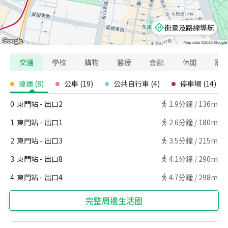
街景及路線導航
交通
學校
購物
醫療
金融
休閒
寵
捷運
(
8
)
公車
(
19
)
公共自行車
(
4
)
停車場
(
14
)
0
東門站 - 出口2
1.9
分鐘 /
136m
1
東門站 - 出口1
2.6
分鐘 /
180m
2
東門站 - 出口3
3.5
分鐘 /
215m
3
東門站 - 出口8
4.1
分鐘 /
290m
4
東門站 - 出口4
4.7
分鐘 /
298m
完整周邊生活圈