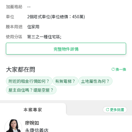
加蓋格局
--
車位
2個塔式車位(車位總價：450萬)
謄本用途
住家用
使用分區
第三之一種住宅區;
完整物件詳情
大家都在問
換一換
附近的租金行情如何？
有無電梯？
土地屬性為何？
屋主自住嗎？還是空屋？
本案專家
更多挑選
廖婉如
永康信義店