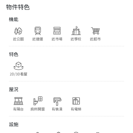
物件特色
機能
近公園
近捷運
近市場
近學校
近超市
特色
2D/3D看屋
屋況
有陽台
廁所開窗
有裝潢
有電梯
設施