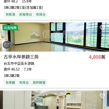
建坪
48.2
15.8年
3房2廳2衛1室(含加蓋1室)
有裝潢
前後陽台
有陽台
店長推薦
4,808
古亭水岸景觀三房
萬
台北市中正區水源路
建坪
46.52
7.3年
3房2廳2衛
有景觀
有陽台
廁所開窗