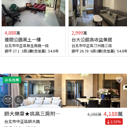
4,888
2,999
萬
萬
邊間公園黑土一樓
台大公館高收益美居
台北市中正區新生南路一段
台北市中正區汀州路三段
建坪
27.1
3房2廳(含加蓋)
54.6年
建坪
26.78
6房3廳(含加蓋)
54.8
店長推薦
4,188
師大樂章★挑高三房附車位
萬
4,288
萬
台北市中正區師大路
2.33
%