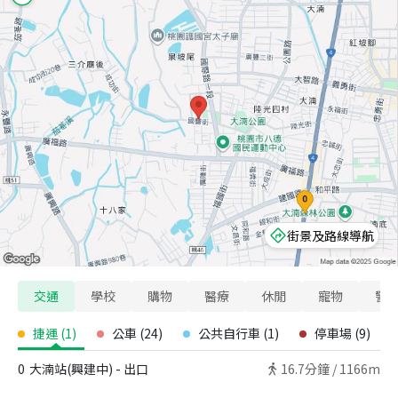
街景及路線導航
交通
學校
購物
醫療
休閒
寵物
警
捷運
(
1
)
公車
(
24
)
公共自行車
(
1
)
停車場
(
9
)
0
大湳站(興建中) - 出口
16.7
分鐘 /
1166m