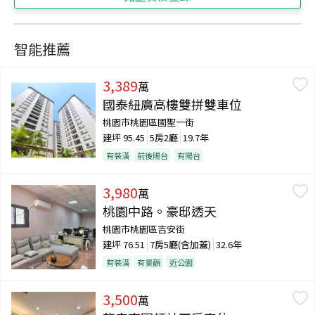
智能推薦
3,389
萬
國泰紐廣高樓雙拼雙車位
桃園市桃園區國聖一街
建坪
95.45
5房2廳
19.7年
有裝潢
前後陽台
有陽台
3,980
萬
桃園中路。豪邸透天
桃園市桃園區吉安街
建坪
76.51
7房5廳(含加蓋)
32.6年
有裝潢
有景觀
近公園
3,500
萬