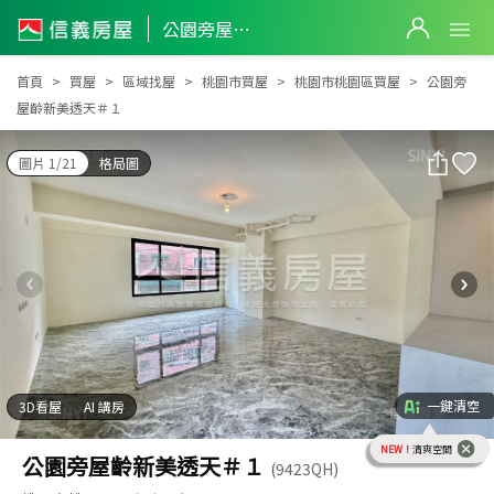
公園旁屋齡新美透天＃１
公園旁屋齡新美透天＃１
首頁
買屋
區域找屋
桃園市買屋
桃園市桃園區買屋
公園旁
屋齡新美透天＃１
圖片 1/21
格局圖
一鍵清空
3D看屋
AI 講房
NEW！
清爽空間
公園旁屋齡新美透天＃１
(9423QH)