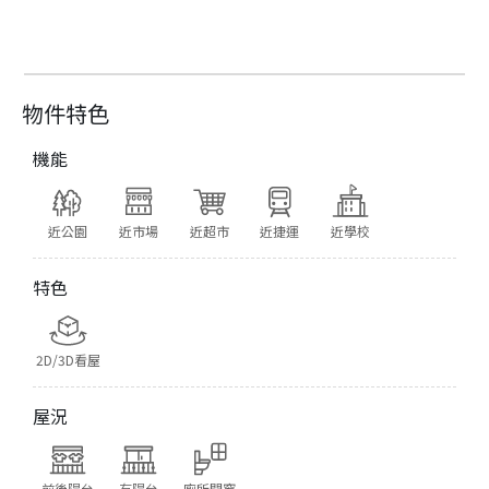
物件特色
機能
近公園
近市場
近超市
近捷運
近學校
特色
2D/3D看屋
屋況
前後陽台
有陽台
廁所開窗