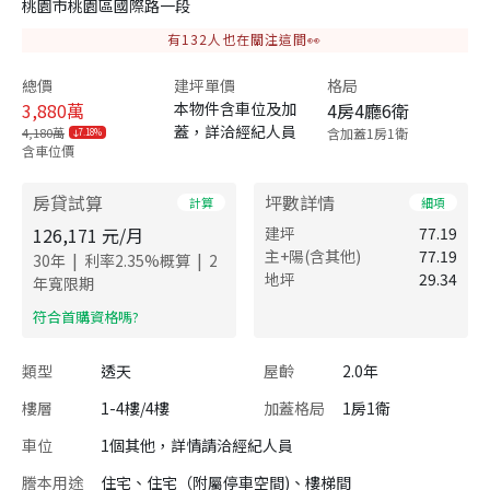
桃園市桃園區國際路一段
有
132
人也在關注這間👀
總價
建坪單價
格局
3,880
萬
本物件含車位及加
4房4廳6衛
蓋，詳洽經紀人員
4,180萬
含加蓋1房1衛
7.18%
含車位價
房貸試算
坪數詳情
計算
細項
126,171
元/月
建坪
77.19
主+陽(含其他)
77.19
|
|
30
年
利率
2.35
%概算
2
地坪
29.34
年寬限期
​符合首購資格嗎?
類型
透天
屋齡
2.0年
樓層
1-4樓/4樓
加蓋格局
1房1衛
車位
1個其他，詳情請洽經紀人員
謄本用途
住宅、住宅（附屬停車空間)、樓梯間