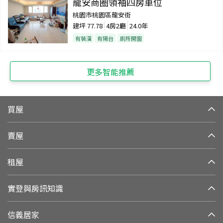
龍安商圈領袖四房車位
桃園市桃園區龍安街
建坪
77.78
4房2廳
24.0年
有裝潢
有陽台
廁所開窗
更多智能推薦
買屋
賣屋
租屋
實登與房訊知識
信義居家