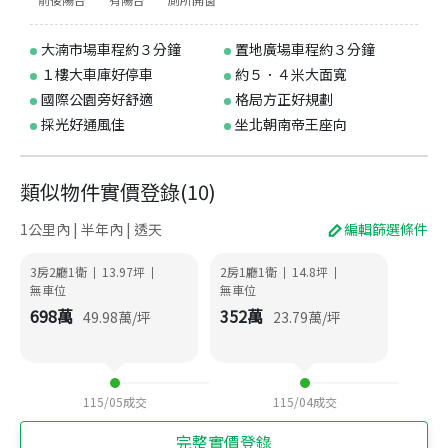
大湳市場車程約３分鐘
置地廣場車程約３分鐘
１樓大車庫好停車
約５．４米大面寬
國際公園旁好舒適
格局方正好規劃
採光好通風佳
坐北朝南帝王座向
類似物件實價登錄
(
10
)
1公里內 | 半年內 | 透天
編輯篩選條件
3房2廳1衛
13.97
坪
2房1廳1衛
14.8
坪
|
|
|
|
無車位
無車位
698
萬
352
萬
49.98
萬/坪
23.79
萬/坪
115/05
成交
115/04
成交
完整實價登錄