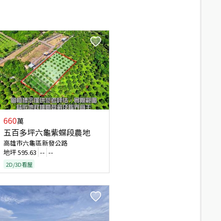
660
萬
五百多坪六龜紫蝶段農地
高雄市六龜區新發公路
地坪
595.63
--
--
2D/3D看屋