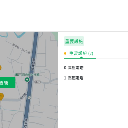
重要設施
重要設施
(
2
)
0
高壓電塔
1
高壓電塔
機能