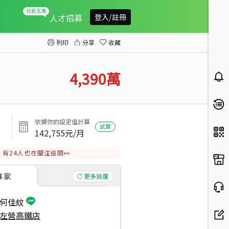
社境之地｜稀有都內農地
人才招募
登入/註冊
列印
分享
收藏
4,390
萬
依據你的設定值計算
試算
142,755
元/月
有
24
人也在關注這間👀
專家
更多挑選
何佳紋
左營高鐵店