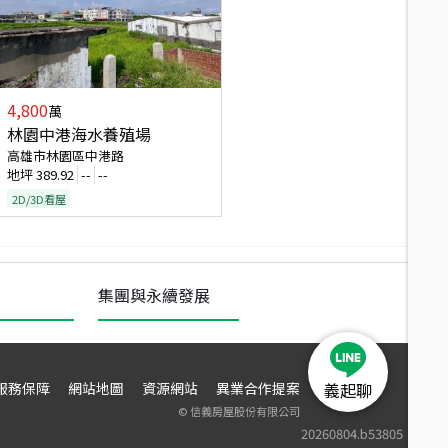
4,800
萬
林園中港海水養殖場
高雄市林園區中港路
地坪
389.92
--
--
2D/3D看屋
集團與永續發展
服務保障
網站地圖
資源網站
異業合作提案
義起聊
©
信義房屋股份有限公司
20260804.b53805