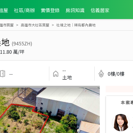
租屋
社區/商辦
實價登錄
房訊知識
信義居家
雄市買屋
高雄市大社區買屋
社境之地｜稀有都內農地
農地
(9455ZH)
11.80 萬/坪
--
--
0樓/0樓
土地
本案