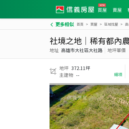
買屋
賣屋
更多相似
首頁
買屋
區域找屋
高
社境之地｜稀有都內
地址
高雄市大社區大社路
地坪單價
地坪
372.11坪
主建物
--
細項