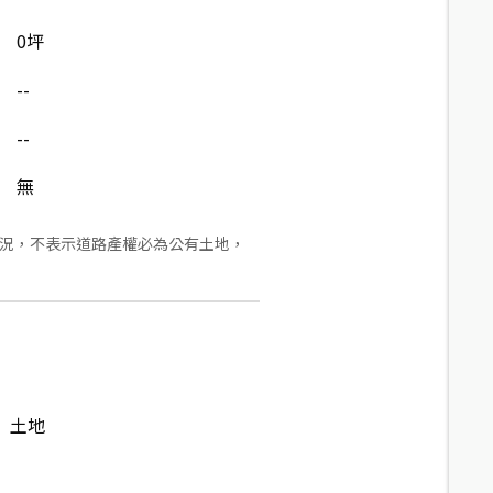
0坪
--
--
無
狀況，不表示道路產權必為公有土地，
土地