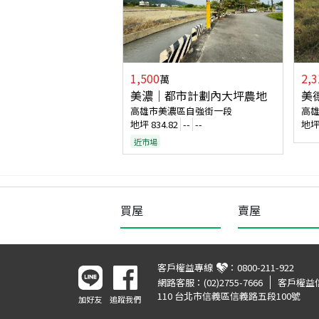
1,500
2,3
萬
美濃｜都市計劃內大坪農地
美
高雄市美濃區自強街一段
高
地坪
834.82
--
--
地
近市場
買屋
賣屋
客戶權益專線
：
0800-211-922
網路客服：
(02)2755-7666
客戶權益
110 台北市信義區信義路五段100號
加好友
追蹤我們