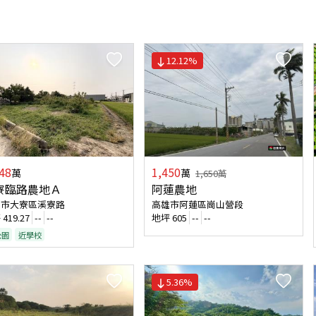
12.12
%
48
1,450
萬
萬
1,650
萬
寮臨路農地Ａ
阿蓮農地
雄市大寮區溪寮路
高雄市阿蓮區崗山營段
坪
419.27
--
--
地坪
605
--
--
公園
近學校
5.36
%