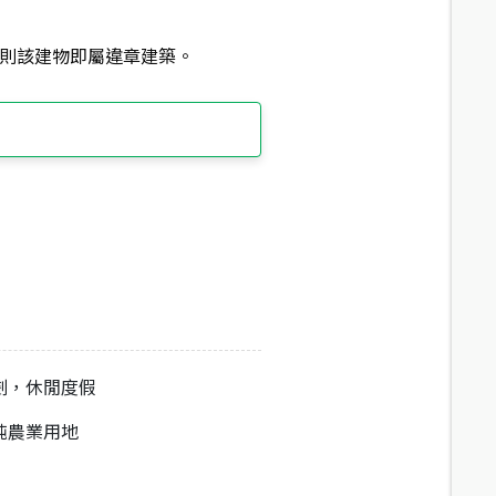
則該建物即屬違章建築。
劃，休閒度假
純農業用地