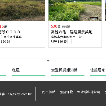
15
530
萬
萬
560
萬
德段０２０８
高雄六龜｜臨路風景美地
雄市鳥松區神農路
高雄市六龜區新民庄段
坪
350.59
--
--
地坪
396.85
--
--
租屋
實登與房訊知識
信義居家
門市據點
服務條款
保障隱私權聲明
信箱：
cs@sinyi.com.tw