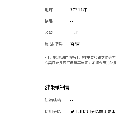
地坪
372.11坪
格局
--
類型
土地
邊間/暗房
否/否
- 土地臨路朝向係指土地往主要道路之離去
亦與日後是否得供建築無關，如須查明道路
建物詳情
建物結構
--
使用分區
見土地使用分區證明影本