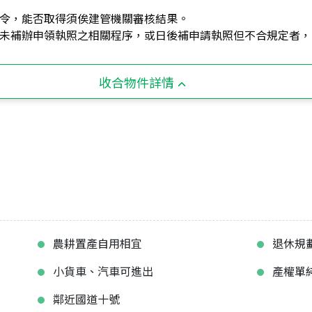
令，能否取得須俟建管機關審核結果。
未補辦申領執照之相關程序，或日後補申請執照但不合規定者，
收合物件詳情
農耕置產自用相宜
退休規
小貨車、汽車可進出
產權單
鄰近國道十號