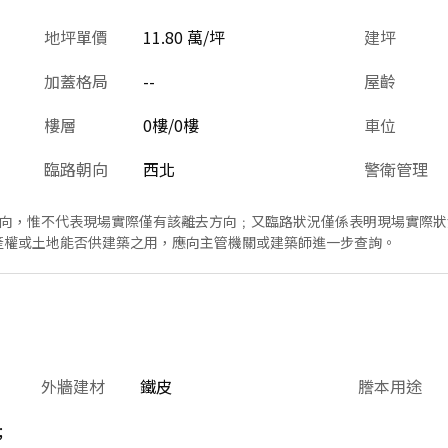
地坪單價
11.80 萬/坪
建坪
加蓋格局
--
屋齡
樓層
0樓/0樓
車位
臨路朝向
西北
警衛管理
方向，惟不代表現場實際僅有該離去方向﹔又臨路狀況僅係表明現場實際
產權或土地能否供建築之用，應向主管機關或建築師進一步查詢。
外牆建材
鐵皮
謄本用途
;