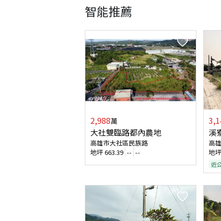
智能推薦
2,988
3,1
萬
大社雙臨路都內農地
溪
高雄市大社區民族路
高
地坪
663.39
--
--
地
近