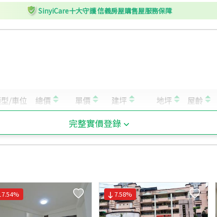
SinyiCare十大守護 信義房屋購售屋服務保障
完整實價登錄
17.54
%
7.58
%