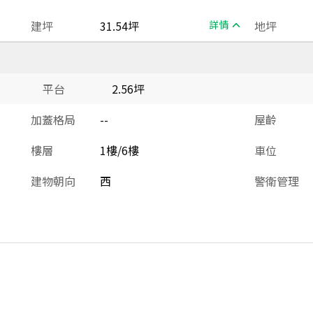
建坪
31.54坪
詳情
地坪
平台
2.56坪
加蓋格局
--
屋齡
樓層
1樓/6樓
車位
建物朝向
西
警衛管理