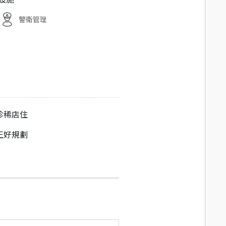
警衛管理
珍稀店住
正好規劃