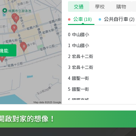
交通
學校
購物
公車
公共自行車
(
18
)
(
2
)
0
中山國小
1
中山國小
機能
2
宏昌十二街
3
宏昌十二街
4
國聖一街
5
國聖一街
6
國際京城
7
國際大郡
8
國際大郡
9
中平路口