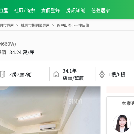
租屋
社區/商辦
實價登錄
房訊知識
信義居家
園市買屋
桃園市桃園區買屋
近中山國小一樓店住
94660W)
單價
34.24 萬/坪
34.1年
3房2廳2衛
1樓/6樓
店面/華廈
本案