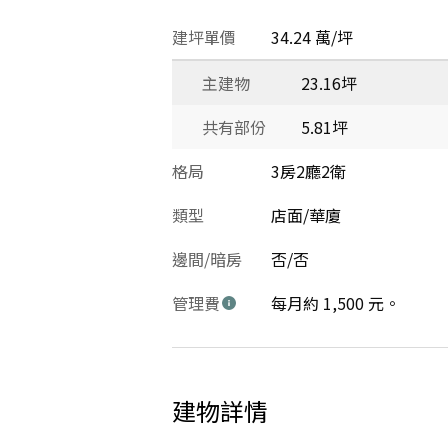
建坪單價
34.24 萬/坪
主建物
23.16坪
共有部份
5.81坪
格局
3房2廳2衛
類型
店面/華廈
邊間/暗房
否/否
管理費
每月約 1,500 元。
建物詳情