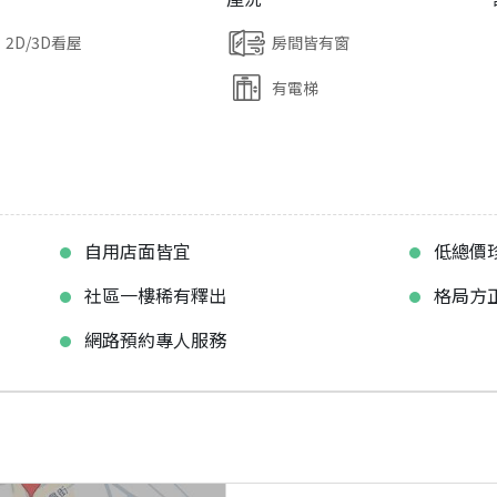
2D/3D看屋
房間皆有窗
有電梯
自用店面皆宜
低總價
社區一樓稀有釋出
格局方
網路預約專人服務