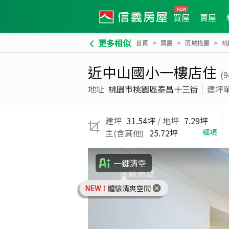
買屋
賣屋
更多相似
首頁
買屋
區域找屋
桃
近中山國小一樓店住
(
地址
桃園市桃園區泰昌十三街
建坪
建坪
31.54坪
/ 地坪
7.29坪
主(含其他)
25.72坪
細項
一鍵清空
NEW！
體驗清爽空間