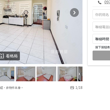
09
聯絡時間：皆
按下按鈕表
看格局
1
/
18
紹，非物件本身。