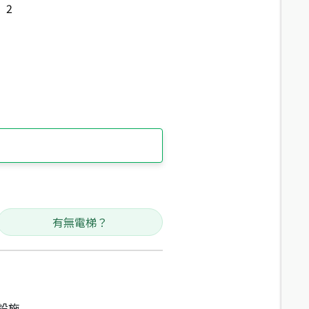
2
有無電梯？
設施