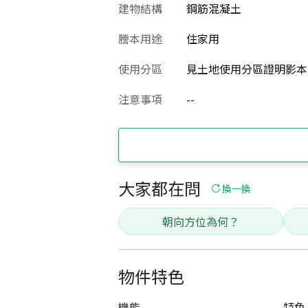
建物結構
鋼筋混凝土
謄本用途
住家用
使用分區
見土地使用分區證明影本
注意事項
--
大家都在問
換一換
朝向方位為何？
物件特色
機能
特色