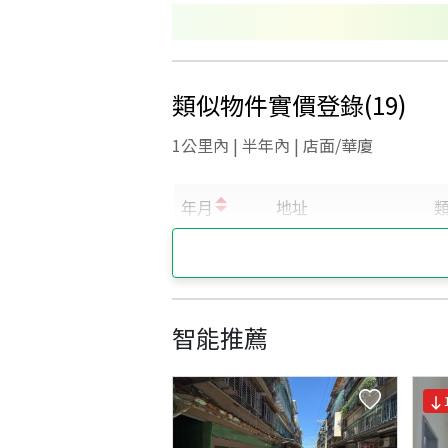
類似物件實價登錄
(
19
)
1公里內 | 半年內 | 店面/華廈
智能推薦