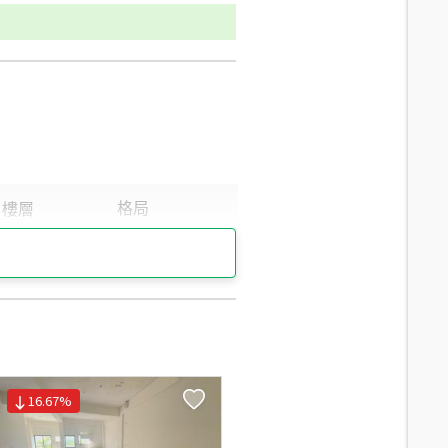
16.67
%