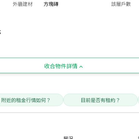
外牆建材
方塊磚
該層戶數
;
收合物件詳情
附近的租金行情如何？
目前是否有租約？
屋況