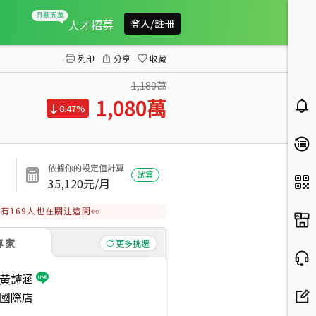
近中山國小一樓店住
人才招募
登入/註冊
列印
分享
收藏
1,180萬
1,080
萬
8.47%
依據你的設定值計算
試算
35,120
元/月
有
169
人也在關注這間👀
專家
更多挑選
黃詩涵
國際店