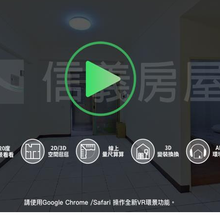
A
護理之家
B
護理之家
C
亞洲電台
D
亞洲電台
E
中德里
F
中德里
G
國際路口
H
中平吉昌街口