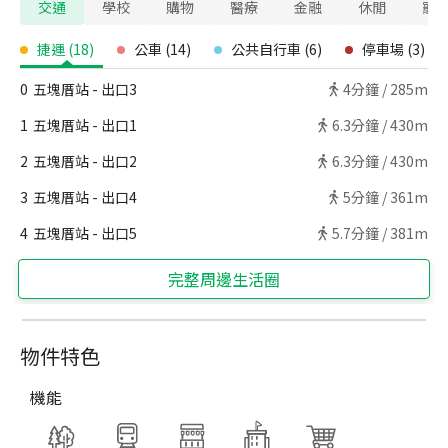
交通
學校
購物
醫療
金融
休閒
寵
捷運
(
18
)
公車
(
14
)
公共自行車
(
6
)
停車場
(
3
)
0
五塊厝站 - 出口3
4
分鐘 /
285m
1
五塊厝站 - 出口1
6.3
分鐘 /
430m
2
五塊厝站 - 出口2
6.3
分鐘 /
430m
3
五塊厝站 - 出口4
5
分鐘 /
361m
4
五塊厝站 - 出口5
5.7
分鐘 /
381m
完整周邊生活圈
物件特色
機能