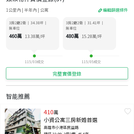
1公里內 | 半年內 | 公寓
編輯篩選條件
3房2廳2衛
34.38
坪
3房2廳2衛
31.41
坪
|
|
|
|
無車位
無車位
460
萬
480
萬
13.38
萬/坪
15.28
萬/坪
115/03
成交
115/05
成交
完整實價登錄
智能推薦
410
萬
小資公寓三房新婚首選
高雄市小港區民益路
建坪
23.89
3房2廳
45.6年