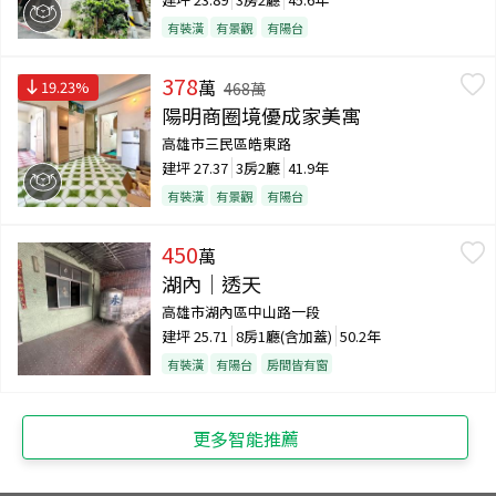
有裝潢
有景觀
有陽台
378
萬
19.23
%
468
萬
陽明商圈境優成家美寓
高雄市三民區皓東路
建坪
27.37
3房2廳
41.9年
有裝潢
有景觀
有陽台
450
萬
湖內｜透天
高雄市湖內區中山路一段
建坪
25.71
8房1廳(含加蓋)
50.2年
有裝潢
有陽台
房間皆有窗
更多智能推薦