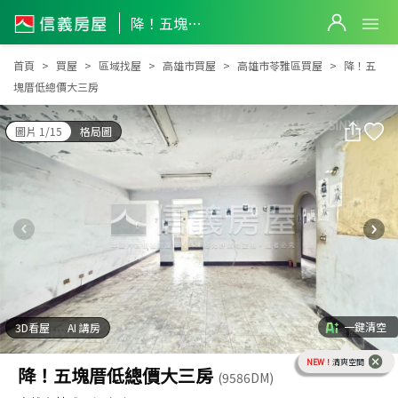
降！五塊厝低總價大三房
降！五塊厝低總價大三房
首頁
買屋
區域找屋
高雄市買屋
高雄市苓雅區買屋
降！五
塊厝低總價大三房
圖片 1/15
格局圖
一鍵清空
3D看屋
AI 講房
NEW！
清爽空間
降！五塊厝低總價大三房
(9586DM)