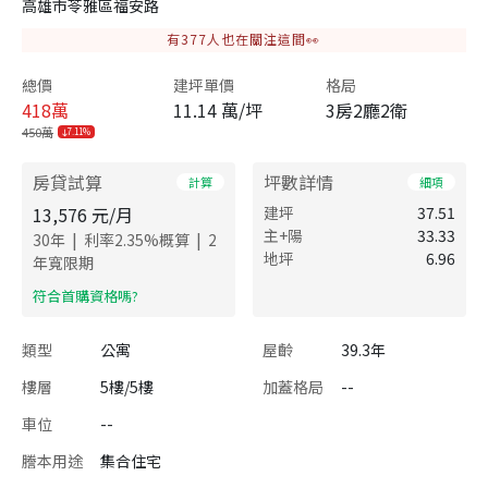
高雄市苓雅區福安路
有
377
人也在關注這間👀
總價
建坪單價
格局
418
萬
11.14 萬/坪
3房2廳2衛
450萬
7.11%
房貸試算
坪數詳情
計算
細項
13,576
元/月
建坪
37.51
主+陽
33.33
|
|
30
年
利率
2.35
%概算
2
地坪
6.96
年寬限期
​符合首購資格嗎?
類型
公寓
屋齡
39.3年
樓層
5樓/5樓
加蓋格局
--
車位
--
謄本用途
集合住宅