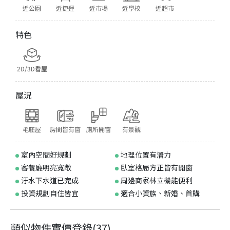
近公園
近捷運
近市場
近學校
近超市
特色
2D/3D看屋
屋況
毛胚屋
房間皆有窗
廁所開窗
有景觀
室內空間好規劃
地理位置有潛力
客餐廳明亮寬敞
臥室格局方正皆有開窗
汙水下水道已完成
周邊商家林立機能便利
投資規劃自住皆宜
適合小資族、新婚、首購
類似物件實價登錄
(
37
)