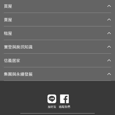
買屋
賣屋
租屋
實登與房訊知識
信義居家
集團與永續發展
加好友
追蹤我們