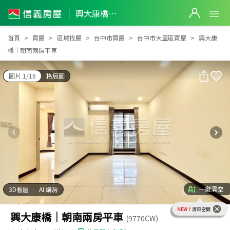
興大康橋｜朝南兩房平車
興大康橋｜朝南兩房平車
首頁
買屋
區域找屋
台中市買屋
台中市大里區買屋
興大康
橋｜朝南兩房平車
圖片 1/16
格局圖
一鍵清空
3D看屋
AI 講房
NEW！
清爽空間
興大康橋｜朝南兩房平車
(9770CW)