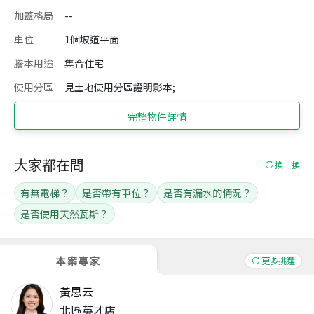
加蓋格局
--
車位
1個坡道平面
謄本用途
集合住宅
使用分區
見土地使用分區證明影本;
完整物件詳情
大家都在問
換一換
有無電梯？
是否帶有車位？
是否有漏水的情況？
是否使用天然瓦斯？
本案專家
更多挑選
黃思云
北區英才店