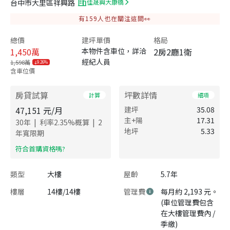
台中市大里區祥興路
佳晟興大康橋
有
159
人也在關注這間👀
總價
建坪單價
格局
1,450
萬
本物件含車位，詳洽
2房2廳1衛
經紀人員
1,598萬
9.26%
含車位價
房貸試算
坪數詳情
計算
細項
47,151
元/月
建坪
35.08
主+陽
17.31
|
|
30
年
利率
2.35
%概算
2
地坪
5.33
年寬限期
​符合首購資格嗎?
類型
大樓
屋齡
5.7年
樓層
14樓/14樓
管理費
每月約 2,193 元。
(車位管理費包含
在大樓管理費內 /
季繳)