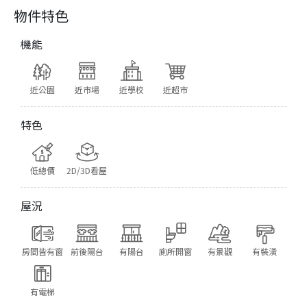
物件特色
機能
近公園
近市場
近學校
近超市
特色
低總價
2D/3D看屋
屋況
房間皆有窗
前後陽台
有陽台
廁所開窗
有景觀
有裝潢
有電梯