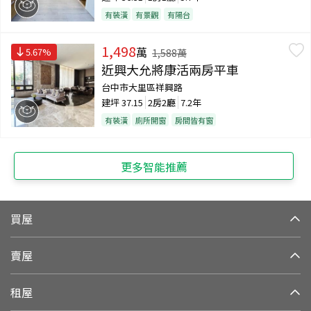
有裝潢
有景觀
有陽台
1,498
萬
5.67
%
1,588
萬
近興大允將康活兩房平車
台中市大里區祥興路
建坪
37.15
2房2廳
7.2年
有裝潢
廁所開窗
房間皆有窗
更多智能推薦
買屋
賣屋
租屋