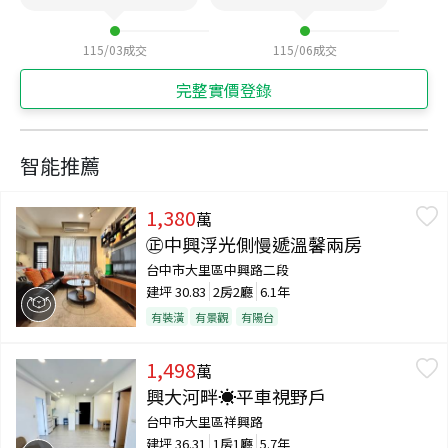
115/03
成交
115/06
成交
完整實價登錄
智能推薦
1,380
萬
㊣中興浮光側慢遞溫馨兩房
台中市大里區中興路二段
建坪
30.83
2房2廳
6.1年
有裝潢
有景觀
有陽台
1,498
萬
興大河畔☀️平車視野戶
台中市大里區祥興路
建坪
36.31
1房1廳
5.7年