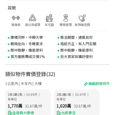
設施
健身房
具垃圾處理
有花園
警衛管理
無障礙空間
康橋河畔，中興大學
衛浴開窗，通風良好
朝南坐向，冬暖夏涼
格局方正，有入門玄關
鬧中取靜，機能便利
鬧中取靜，機能便利
買方服務費成交價1%
近大買家採購好便利
類似物件實價登錄
(
32
)
1公里內 | 半年內 | 大樓
編輯篩選條件
3房2廳2衛
55.89
坪
2房2廳1衛
33.47
坪
|
|
|
|
有車位
有車位
1,770
萬
1,020
萬
31.67
萬/坪
32.67
萬/坪
佳晟興大康橋
允將康活