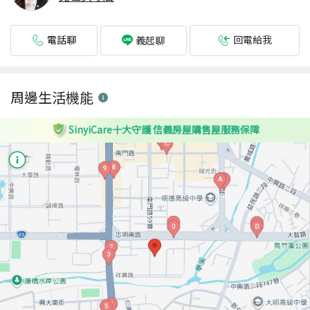
電話聊
回電給我
義起聊
周邊生活機能
SinyiCare十大守護 信義房屋購售屋服務保障