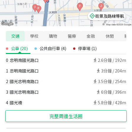
街景及路線導航
交通
學校
購物
醫療
金融
休閒
寵
公車
(
20
)
公共自行車
(
4
)
停車場
(
1
)
0
忠明南國光路口
2.6
分鐘 /
192m
1
忠明南國光路口
3
分鐘 /
204m
2
國光忠明南路口
3.5
分鐘 /
254m
3
國光忠明南路口
6
分鐘 /
396m
4
國光橋
5.8
分鐘 /
428m
完整周邊生活圈