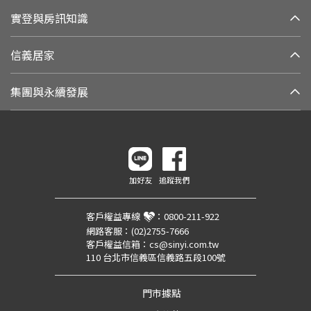
實登與房訊知識
信義居家
集團與永續發展
加好友
追蹤我們
客戶權益專線
：
0800-211-922
網路客服：
(02)2755-7666
客戶權益信箱：
cs@sinyi.com.tw
110 台北市信義區信義路五段100號
門市據點