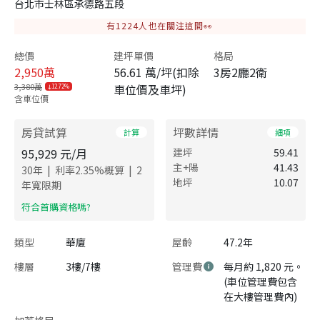
台北市士林區承德路五段
有
1224
人也在關注這間👀
總價
建坪單價
格局
2,950
萬
56.61 萬/坪(扣除
3房2廳2衛
3,380萬
車位價及車坪)
12.72%
含車位價
房貸試算
坪數詳情
計算
細項
95,929
元/月
建坪
59.41
主+陽
41.43
|
|
30
年
利率
2.35
%概算
2
地坪
10.07
年寬限期
​符合首購資格嗎?
類型
華廈
屋齡
47.2年
樓層
3樓/7樓
管理費
每月約 1,820 元。
(車位管理費包含
在大樓管理費內)