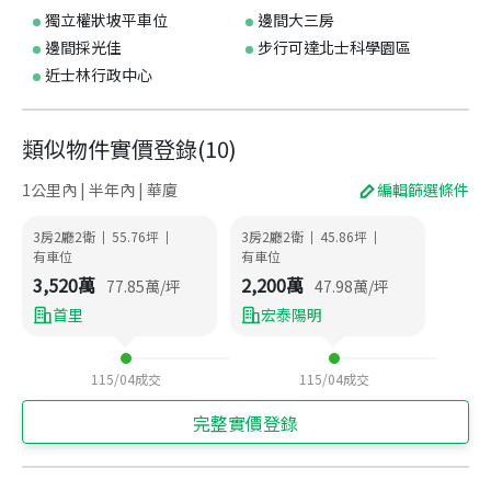
獨立權狀坡平車位
邊間大三房
邊間採光佳
步行可達北士科學園區
近士林行政中心
類似物件實價登錄
(
10
)
1公里內 | 半年內 | 華廈
編輯篩選條件
3房2廳2衛
55.76
坪
3房2廳2衛
45.86
坪
|
|
|
|
有車位
有車位
3,520
萬
2,200
萬
77.85
萬/坪
47.98
萬/坪
首里
宏泰陽明
115/04
成交
115/04
成交
完整實價登錄