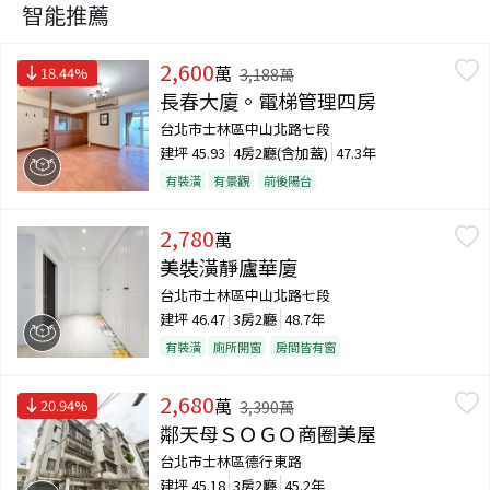
智能推薦
2,600
萬
18.44
%
3,188
萬
長春大廈。電梯管理四房
台北市士林區中山北路七段
建坪
45.93
4房2廳(含加蓋)
47.3年
有裝潢
有景觀
前後陽台
2,780
萬
美裝潢靜廬華廈
台北市士林區中山北路七段
建坪
46.47
3房2廳
48.7年
有裝潢
廁所開窗
房間皆有窗
2,680
萬
20.94
%
3,390
萬
鄰天母ＳＯＧＯ商圈美屋
台北市士林區德行東路
建坪
45.18
3房2廳
45.2年