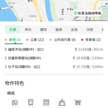
街景及路線導航
交通
學校
購物
醫療
金融
休閒
寵
捷運
(
3
)
公車
(
22
)
公共自行車
(
4
)
停車場
(
2
)
0
福德洋站(規劃中) - 出口
12.6
分鐘 /
851m
1
兒童新樂園站(規劃中) - 出口
18.4
分鐘 /
1334m
2
社子站(規劃中) - 出口
15.7
分鐘 /
1104m
物件特色
機能