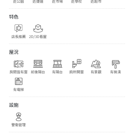
近公園
近捷運
近市場
近學校
近超市
特色
店長推薦
2D/3D看屋
屋況
房間皆有窗
前後陽台
有陽台
廁所開窗
有景觀
有裝潢
有電梯
設施
警衛管理