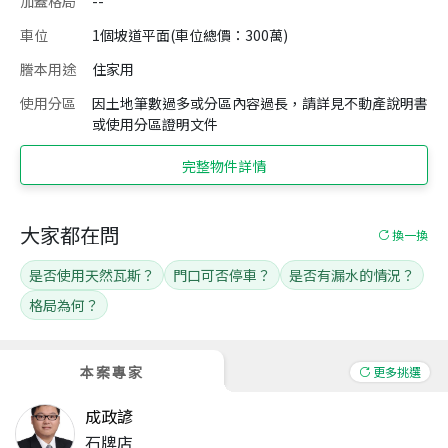
加蓋格局
--
車位
1個坡道平面(車位總價：300萬)
謄本用途
住家用
使用分區
因土地筆數過多或分區內容過長，請詳見不動產說明書
或使用分區證明文件
完整物件詳情
大家都在問
換一換
是否使用天然瓦斯？
門口可否停車？
是否有漏水的情況？
格局為何？
本案專家
更多挑選
成政諺
石牌店