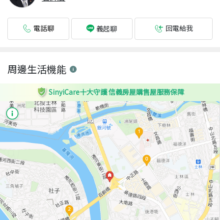
電話聊
回電給我
義起聊
周邊生活機能
SinyiCare十大守護 信義房屋購售屋服務保障