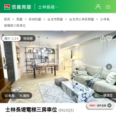
士林長堤電梯三房車位
士林長堤電梯三房車位
首頁
買屋
區域找屋
台北市買屋
台北市士林區買屋
士林長
堤電梯三房車位
圖片 1/14
格局圖
一鍵清空
3D看屋
AI 講房
NEW！
清爽空間
士林長堤電梯三房車位
(9925QS)