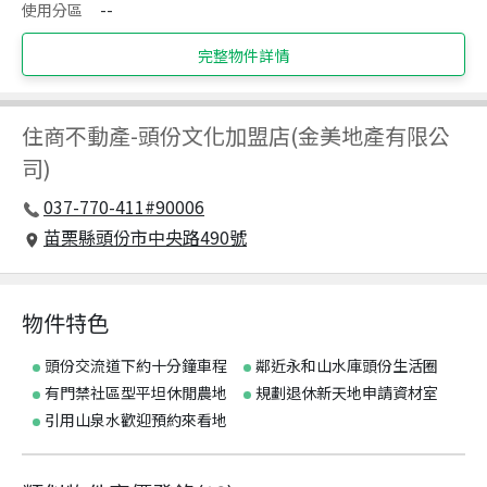
使用分區
--
完整物件詳情
住商不動產
-
頭份文化加盟店(金美地產有限公
司)
037-770-411#90006
苗栗縣頭份市中央路490號
物件特色
頭份交流道下約十分鐘車程
鄰近永和山水庫頭份生活圈
有門禁社區型平坦休閒農地
規劃退休新天地申請資材室
引用山泉水歡迎預約來看地