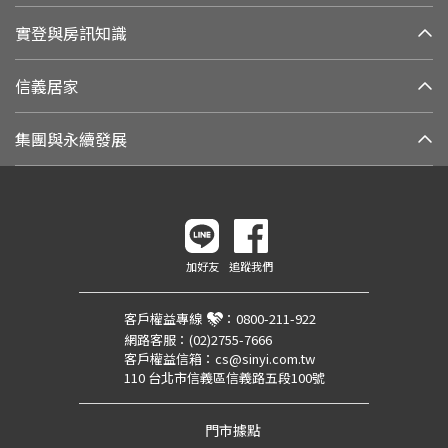
實登與房訊知識
信義居家
集團與永續發展
加好友
追蹤我們
客戶權益專線
：
0800-211-922
網路客服：
(02)2755-7666
客戶權益信箱：
cs@sinyi.com.tw
110 台北市信義區信義路五段100號
門市據點