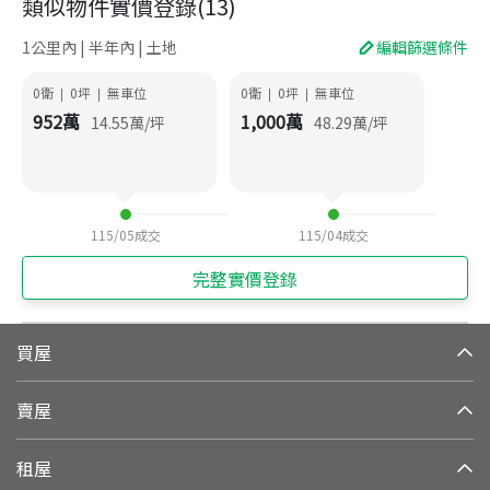
類似物件實價登錄
(
13
)
1公里內 | 半年內 | 土地
編輯篩選條件
0衛
0
坪
無車位
0衛
0
坪
無車位
|
|
|
|
952
萬
1,000
萬
14.55
萬/坪
48.29
萬/坪
115/05
成交
115/04
成交
完整實價登錄
買屋
賣屋
租屋