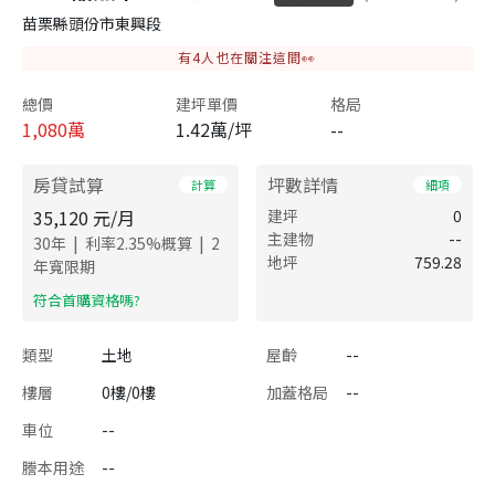
苗栗縣頭份市東興段
有
4
人也在關注這間👀
總價
建坪單價
格局
1,080
萬
1.42萬/坪
--
房貸試算
坪數詳情
計算
細項
35,120
元/月
建坪
0
主建物
--
|
|
30
年
利率
2.35
%概算
2
地坪
759.28
年寬限期
​符合首購資格嗎?
類型
土地
屋齡
--
樓層
0樓/0樓
加蓋格局
--
車位
--
謄本用途
--