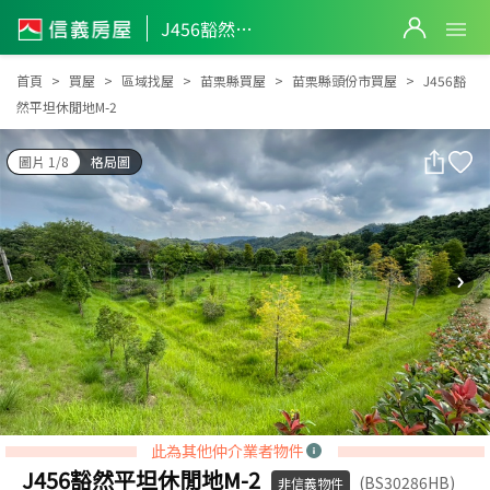
J456豁然平坦休閒地M-2
J456豁然平坦休閒地M-2
首頁
買屋
區域找屋
苗栗縣買屋
苗栗縣頭份市買屋
J456豁
然平坦休閒地M-2
圖片 1/8
格局圖
此為其他仲介業者物件
J456豁然平坦休閒地M-2
(BS30286HB)
非信義物件