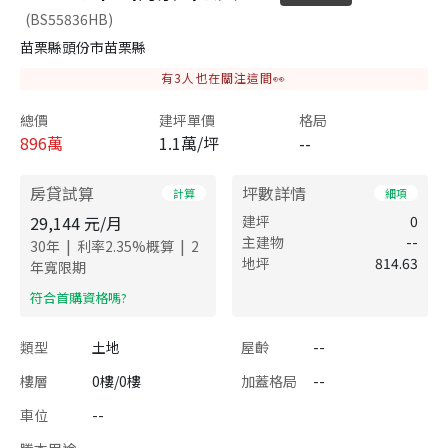
(BS55836HB)
苗栗縣頭份市苗栗縣
有
3
人也在關注這間👀
總價
建坪單價
格局
896
萬
1.1萬/坪
--
房貸試算
坪數詳情
計算
細項
29,144
元/月
建坪
0
主建物
--
|
|
30
年
利率
2.35
%概算
2
地坪
814.63
年寬限期
​符合首購資格嗎?
類型
土地
屋齡
--
樓層
0樓/0樓
加蓋格局
--
車位
--