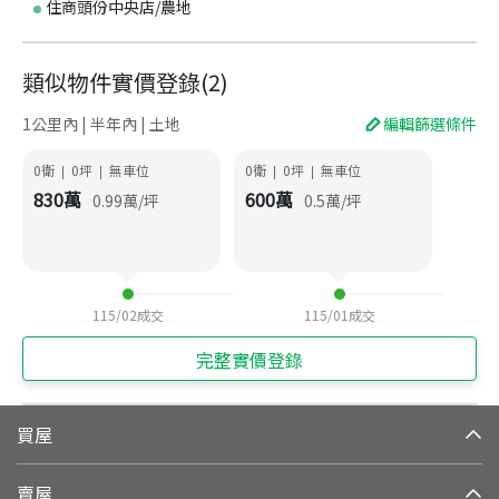
住商頭份中央店/農地
類似物件實價登錄
(
2
)
1公里內 | 半年內 | 土地
編輯篩選條件
0衛
0
坪
無車位
0衛
0
坪
無車位
|
|
|
|
830
萬
600
萬
0.99
萬/坪
0.5
萬/坪
115/02
成交
115/01
成交
完整實價登錄
買屋
賣屋