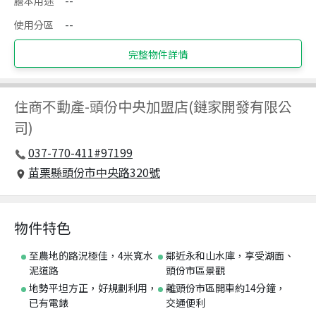
謄本用途
--
使用分區
--
完整物件詳情
住商不動產
-
頭份中央加盟店(鏈家開發有限公
司)
037-770-411#97199
苗栗縣頭份市中央路320號
物件特色
至農地的路況極佳，4米寬水
鄰近永和山水庫，享受湖面、
泥道路
頭份市區景觀
地勢平坦方正，好規劃利用，
離頭份市區開車約14分鐘，
已有電錶
交通便利