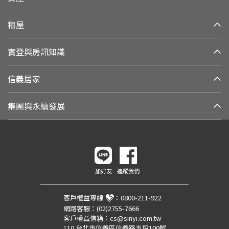
租屋
實登與房訊知識
信義居家
集團與永續發展
加好友
追蹤我們
客戶權益專線
：
0800-211-922
網路客服：
(02)2755-7666
客戶權益信箱：
cs@sinyi.com.tw
110 台北市信義區信義路五段100號