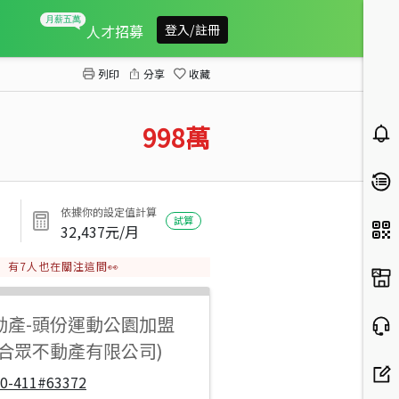
頭份合法資材室休閒地
人才招募
登入/註冊
列印
分享
收藏
998
萬
依據你的設定值計算
試算
32,437
元/月
有
7
人也在關注這間👀
動產
-
頭份運動公園加盟
紀合眾不動產有限公司)
70-411#63372