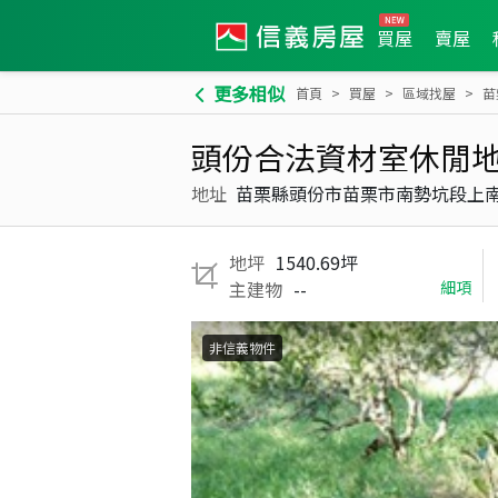
買屋
賣屋
更多相似
首頁
買屋
區域找屋
苗
頭份合法資材室休閒
地址
苗栗縣頭份市苗栗市南勢坑段上
地坪
1540.69坪
主建物
--
細項
非信義物件