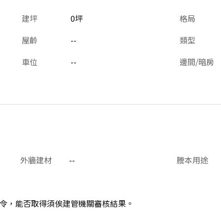
建坪
0坪
格局
屋齡
--
類型
車位
--
邊間/暗房
外牆建材
--
謄本用途
令，能否取得須俟建管機關審核結果。