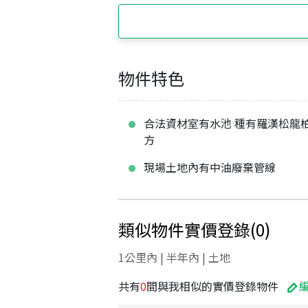
物件特色
合法資材室有水池 種有羅漢松龍
方
現場土地內有中油廢棄管線
類似物件實價登錄
(
0
)
1公里內 | 半年內 | 土地
共有
0
間與我相似的實價登錄物件