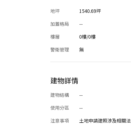
地坪
1540.69坪
加蓋格局
--
樓層
0樓/0樓
警衛管理
無
建物詳情
建物結構
--
使用分區
--
注意事項
土地申請建照涉及相關法