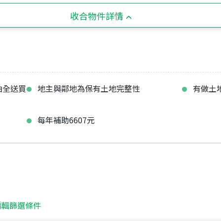
收合物件詳情
柏全送買
地主與鄰地為保有土地完整性
有做土
每年補助6607元
編輯篩選條件