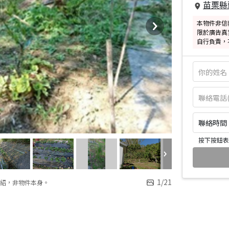
苗栗縣
本物件非信
限於廣告真
自行負責，
聯絡時間：皆
按下按鈕表
1
/
21
紹，非物件本身。