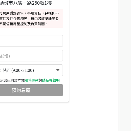
頭份市八德一路250號1樓
義房屋受託銷售，各項責任（包括但不
實性及仲介義務等）概由各該受託業者
不屬信義房屋控制及負責範圍。
可(9:00-21:00)
示您已同意本站
服務條款
與
隱私權聲明
預約看屋