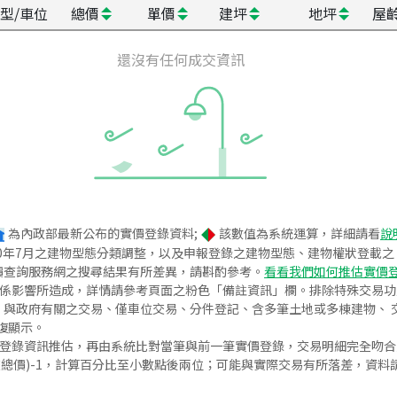
型/車位
總價
單價
建坪
地坪
屋
還沒有任何成交資訊
為內政部最新公布的實價登錄資料;
該數值為系統運算，詳細請看
說
020年7月之建物型態分類調整，以及申報登錄之建物型態、建物權狀登載
價查詢服務網之搜尋結果有所差異，請斟酌參考。
看看我們如何推估實價
關係影響所造成，詳情請參考頁面之粉色「備註資訊」欄。排除特殊交易
與政府有關之交易、僅車位交易、分件登記、含多筆土地或多棟建物、 交
復顯示。
價登錄資訊推估，再由系統比對當筆與前一筆實價登錄，交易明細完全吻
交總價)-1，計算百分比至小數點後兩位；可能與實際交易有所落差，資料