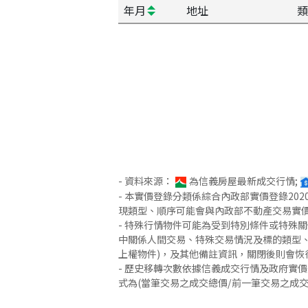
年月
地址
類
- 資料來源：
為信義房屋最新成交行情;
- 本實價登錄分類係綜合內政部實價登錄2
現類型、順序可能會與內政部不動產交易實
- 特殊行情物件可能為受到特別條件或特殊
中關係人間交易、特殊交易情況及標的類型、
上權物件)，及其他備註資訊，關閉後則會恢
- 歷史移轉次數依據信義成交行情及政府實
式為(當筆交易之成交總價/前一筆交易之成