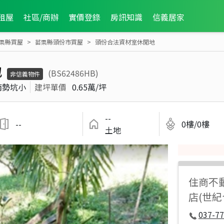
租屋
社區/商辦
實價登錄
房訊知識
信義居家
栗縣買屋
苗栗縣頭份市買屋
頭份合法資材室休閒地
地
(BS62486HB)
非信義物件
南勢坑小
建坪單價
0.65萬/坪
--
--
0樓/0樓
土地
住商不
店(世
037-7