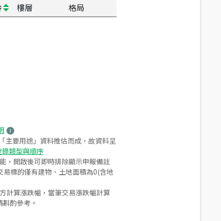
齡
樓層
格局
明
之「主要用途」資料推估而成，故資料呈
登錄類型與順序
功能，開啟後可即時排除顯示申報備註
易標的僅有建物、土地面積為0(含地
合方計算漲跌幅，當筆交易漲跌幅計算
請斟酌參考。