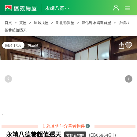
永靖八德巷超值透天
永靖八德巷超值透天
首頁
買屋
區域找屋
彰化縣買屋
彰化縣永靖鄉買屋
永靖八
德巷超值透天
圖片 1/16
格局圖
此為其他仲介業者物件
永靖八德巷超值透天
(EB05864GH)
非信義物件