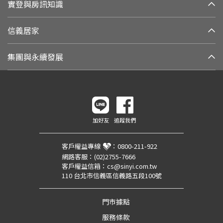
實登與房訊知識
信義居家
集團與永續發展
加好友
追蹤我們
客戶權益專線
：
0800-211-922
網路客服：
(02)2755-7666
客戶權益信箱：
cs@sinyi.com.tw
110 台北市信義區信義路五段100號
門市據點
服務條款