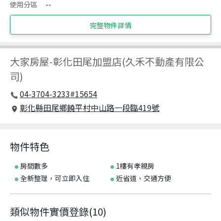
使用分區
--
完整物件詳情
大家房屋
-
彰化田尾加盟店(久禾不動產有限公
司)
04-3704-3233#15654
彰化縣田尾鄉饒平村中山路一段臨419號
物件特色
房間數多
1樓有孝親房
全新整理，可立即入住
近省道、交通方便
類似物件實價登錄
(
10
)