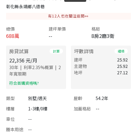
彰化縣永靖鄉八德巷
有
12
人也在關注這間👀
總價
建坪單價
格局
688
萬
--
8房2廳3衛
房貸試算
坪數詳情
計算
細項
22,356
元/月
建坪
25.92
主建物
25.92
|
|
30
年
利率
2.35
%概算
2
地坪
27.12
年寬限期
​符合首購資格嗎?
類型
別墅/透天
屋齡
54.2年
樓層
1-3樓/0樓
加蓋格局
--
車位
--
謄本用途
--