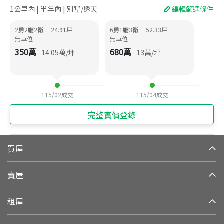
1公里內 | 半年內 | 別墅/透天
編輯篩選條件
2房2廳2衛
24.91
坪
6房1廳3衛
52.33
坪
|
|
|
|
無車位
無車位
350
萬
680
萬
14.05
萬/坪
13
萬/坪
115/02
成交
115/04
成交
完整實價登錄
買屋
賣屋
租屋