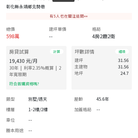
彰化縣永靖鄉北勢巷
有
5
人也在關注這間👀
總價
建坪單價
格局
598
萬
--
4房2廳2衛
房貸試算
坪數詳情
計算
細項
19,430
元/月
建坪
31.56
主建物
31.56
|
|
30
年
利率
2.35
%概算
2
地坪
24.7
年寬限期
​符合首購資格嗎?
類型
別墅/透天
屋齡
45.6年
樓層
1-2樓/2樓
加蓋格局
--
車位
--
謄本用途
--