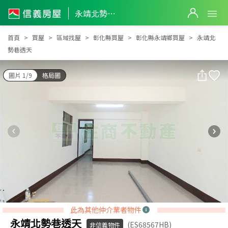
永靖北勢巷透天
永靖北勢巷透天
首頁
買屋
區域找屋
彰化縣買屋
彰化縣永靖鄉買屋
永靖北
勢巷透天
圖片 1/9
格局圖
此為其他仲介業者物件
永靖北勢巷透天
(ES68567HB)
非信義物件