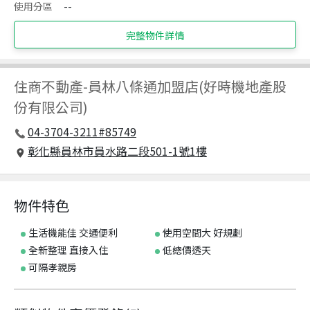
使用分區
--
完整物件詳情
住商不動產
-
員林八條通加盟店(好時機地產股
份有限公司)
04-3704-3211#85749
彰化縣員林市員水路二段501-1號1樓
物件特色
生活機能佳 交通便利
使用空間大 好規劃
全新整理 直接入住
低總價透天
可隔孝親房