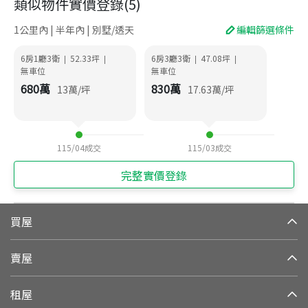
類似物件實價登錄
(
5
)
1公里內 | 半年內 | 別墅/透天
編輯篩選條件
6房1廳3衛
52.33
坪
6房3廳3衛
47.08
坪
|
|
|
|
無車位
無車位
680
萬
830
萬
13
萬/坪
17.63
萬/坪
115/04
成交
115/03
成交
完整實價登錄
買屋
賣屋
租屋