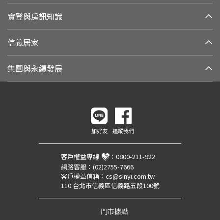
實登與房訊知識
信義居家
集團與永續發展
加好友
追蹤我們
客戶權益專線
：
0800-211-922
網路客服：
(02)2755-7666
客戶權益信箱：
cs@sinyi.com.tw
110 台北市信義區信義路五段100號
門市據點