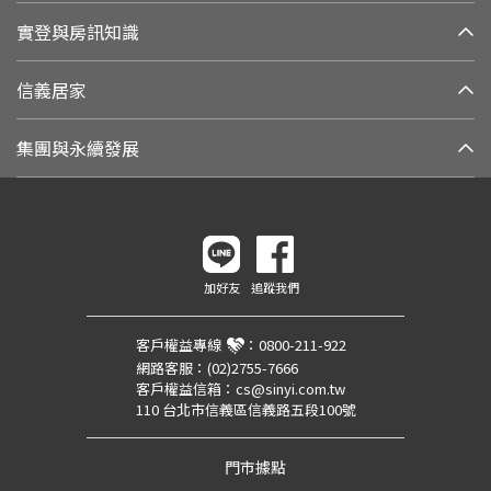
實登與房訊知識
信義居家
集團與永續發展
加好友
追蹤我們
客戶權益專線
：
0800-211-922
網路客服：
(02)2755-7666
客戶權益信箱：
cs@sinyi.com.tw
110 台北市信義區信義路五段100號
門市據點