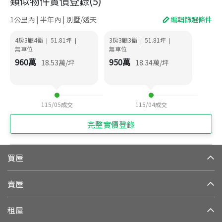
類似物件實價登錄
(
5
)
1公里內 | 半年內 | 別墅/透天
編輯篩選條件
4房3廳4衛
51.81
坪
3房3廳3衛
51.81
坪
|
|
|
|
無車位
無車位
960
萬
950
萬
18.53
萬/坪
18.34
萬/坪
115/05
成交
115/04
成交
完整實價登錄
買屋
賣屋
租屋