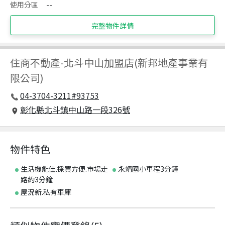
使用分區
--
完整物件詳情
住商不動產
-
北斗中山加盟店(新邦地產事業有
限公司)
04-3704-3211#93753
彰化縣北斗鎮中山路一段326號
物件特色
生活機能佳.採買方便.市場走
永靖國小車程3分鐘
路約3分鐘
屋況新.私有車庫