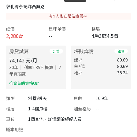
彰化縣永靖鄉西興路
有
9
人也在關注這間👀
總價
建坪單價
格局
2,280
萬
--
4房3廳4.5衛
房貸試算
坪數詳情
計算
細項
74,142
元/月
建坪
80.69
主+陽
80.69
|
|
30
年
利率
2.35
%概算
2
地坪
38.24
年寬限期
​符合首購資格嗎?
類型
別墅/透天
屋齡
10.9年
樓層
1-4樓/0樓
加蓋格局
--
車位
1個其他，詳情請洽經紀人員
謄本用途
--