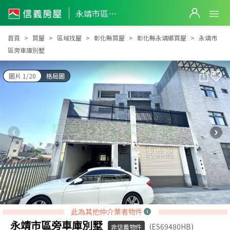
永靖市區旁車庫別墅
永靖市區旁車庫別墅
首頁
買屋
區域找屋
彰化縣買屋
彰化縣永靖鄉買屋
永靖市
區旁車庫別墅
圖片 1/20
格局圖
此為其他仲介業者物件
永靖市區旁車庫別墅
(ES69480HB)
非信義物件