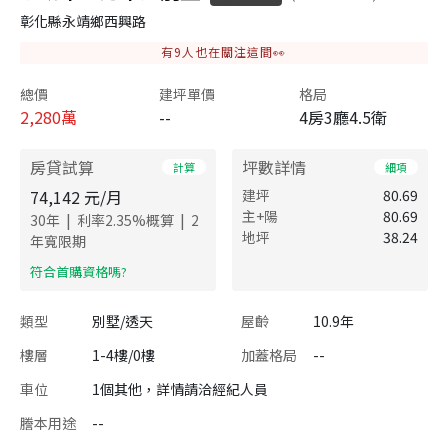
彰化縣永靖鄉西興路
有
9
人也在關注這間👀
總價
建坪單價
格局
2,280
萬
--
4房3廳4.5衛
房貸試算
坪數詳情
計算
細項
74,142
元/月
建坪
80.69
主+陽
80.69
|
|
30
年
利率
2.35
%概算
2
地坪
38.24
年寬限期
​符合首購資格嗎?
類型
別墅/透天
屋齡
10.9年
樓層
1-4樓/0樓
加蓋格局
--
車位
1個其他，詳情請洽經紀人員
謄本用途
--