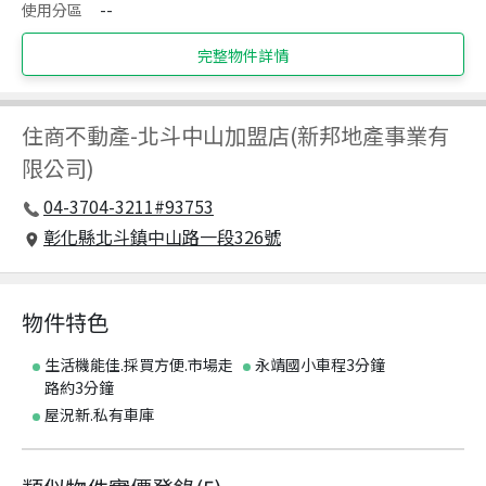
使用分區
--
完整物件詳情
住商不動產
-
北斗中山加盟店(新邦地產事業有
限公司)
04-3704-3211#93753
彰化縣北斗鎮中山路一段326號
物件特色
生活機能佳.採買方便.市場走
永靖國小車程3分鐘
路約3分鐘
屋況新.私有車庫