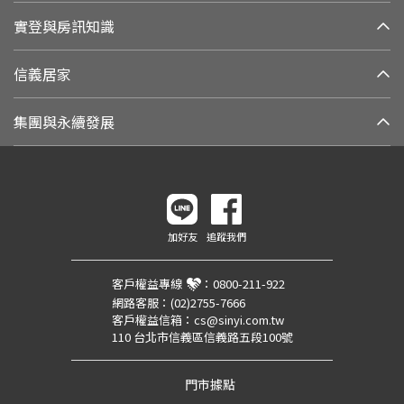
實登與房訊知識
信義居家
集團與永續發展
加好友
追蹤我們
客戶權益專線
：
0800-211-922
網路客服：
(02)2755-7666
客戶權益信箱：
cs@sinyi.com.tw
110 台北市信義區信義路五段100號
門市據點