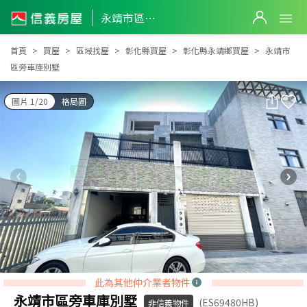
永靖市區旁車庫別墅
永靖市區旁車庫別墅
首頁
買屋
區域找屋
彰化縣買屋
彰化縣永靖鄉買屋
永靖市
區旁車庫別墅
圖片 1/20
格局圖
此為其他仲介業者物件
永靖市區旁車庫別墅
(ES69480HB)
非信義物件