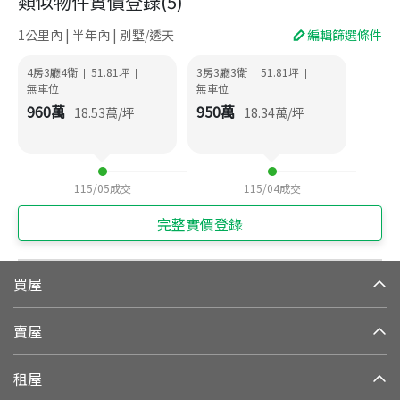
類似物件實價登錄
(
5
)
1公里內 | 半年內 | 別墅/透天
編輯篩選條件
4房3廳4衛
51.81
坪
3房3廳3衛
51.81
坪
|
|
|
|
無車位
無車位
960
萬
950
萬
18.53
萬/坪
18.34
萬/坪
115/05
成交
115/04
成交
完整實價登錄
買屋
賣屋
租屋