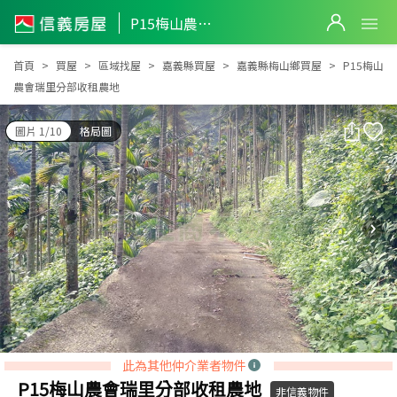
P15梅山農會瑞里分部收租農地
P15梅山農會瑞里分部收租農地
首頁
買屋
區域找屋
嘉義縣買屋
嘉義縣梅山鄉買屋
P15梅山
農會瑞里分部收租農地
圖片 1/10
格局圖
此為其他仲介業者物件
P15梅山農會瑞里分部收租農地
非信義物件