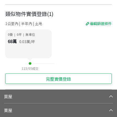
類似物件實價登錄
(
1
)
1公里內 | 半年內 | 土地
編輯篩選條件
0衛
0
坪
無車位
|
|
68
萬
0.03
萬/坪
115/05
成交
完整實價登錄
買屋
賣屋