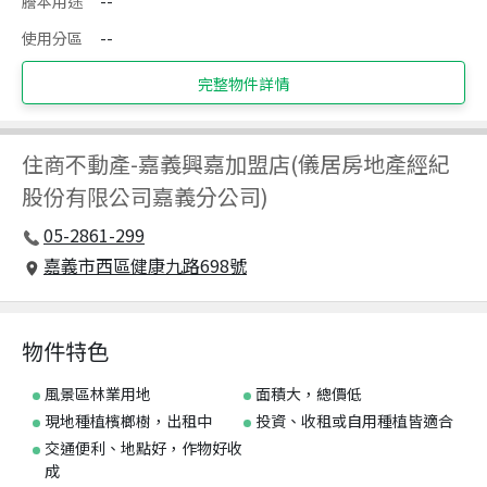
謄本用途
--
使用分區
--
完整物件詳情
住商不動產
-
嘉義興嘉加盟店(儀居房地產經紀
股份有限公司嘉義分公司)
05-2861-299
嘉義市西區健康九路698號
物件特色
風景區林業用地
面積大，總價低
現地種植檳榔樹，出租中
投資、收租或自用種植皆適合
交通便利、地點好，作物好收
成