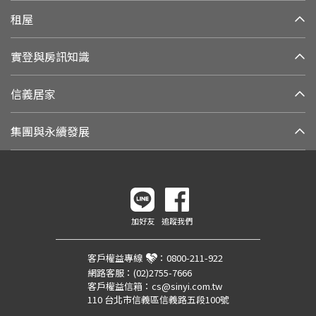
租屋
實登與房訊知識
信義居家
集團與永續發展
加好友
追蹤我們
客戶權益專線
：
0800-211-922
網路客服：
(02)2755-7666
客戶權益信箱：
cs@sinyi.com.tw
110 台北市信義區信義路五段100號