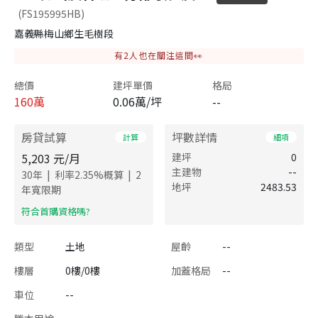
(FS195995HB)
嘉義縣梅山鄉生毛樹段
有
2
人也在關注這間👀
總價
建坪單價
格局
160
萬
0.06萬/坪
--
房貸試算
坪數詳情
計算
細項
5,203
元/月
建坪
0
主建物
--
|
|
30
年
利率
2.35
%概算
2
地坪
2483.53
年寬限期
​符合首購資格嗎?
類型
土地
屋齡
--
樓層
0樓/0樓
加蓋格局
--
車位
--