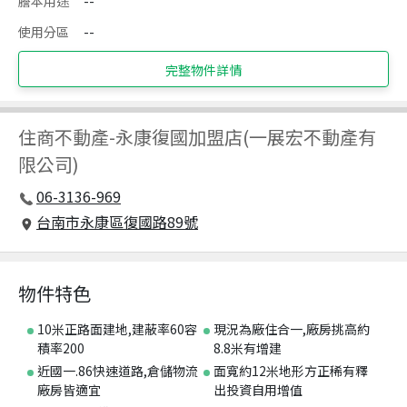
謄本用途
--
使用分區
--
完整物件詳情
住商不動產
-
永康復國加盟店(一展宏不動產有
限公司)
06-3136-969
台南市永康區復國路89號
物件特色
10米正路面建地,建蔽率60容
現況為廠住合一,廠房挑高約
積率200
8.8米有增建
近國一.86快速道路,倉儲物流
面寬約12米地形方正稀有釋
廠房皆適宜
出投資自用增值