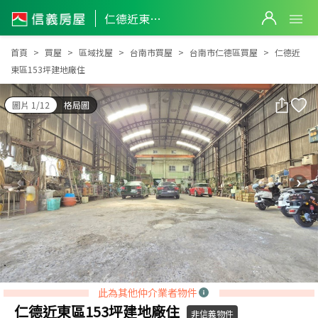
仁德近東區153坪建地廠住
仁德近東區153坪建地廠住
首頁
買屋
區域找屋
台南市買屋
台南市仁德區買屋
仁德近
東區153坪建地廠住
圖片 1/12
格局圖
此為其他仲介業者物件
仁德近東區153坪建地廠住
非信義物件