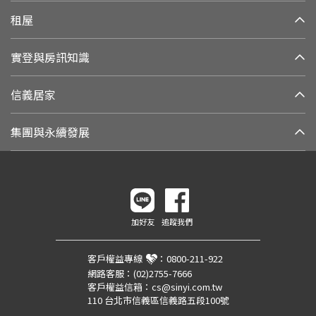
租屋
實登與房訊知識
信義居家
集團與永續發展
加好友
追蹤我們
客戶權益專線
：
0800-211-922
網路客服：
(02)2755-7666
客戶權益信箱：
cs@sinyi.com.tw
110 台北市信義區信義路五段100號