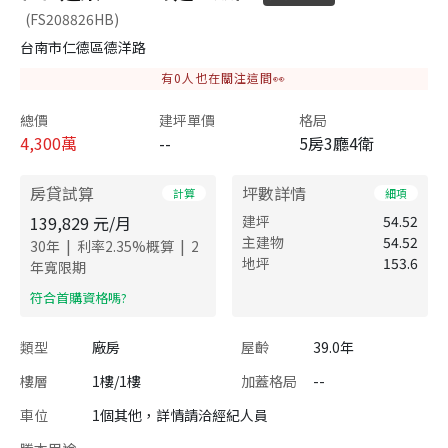
(FS208826HB)
台南市仁德區德洋路
有
0
人也在關注這間👀
總價
建坪單價
格局
4,300
萬
--
5房3廳4衛
房貸試算
坪數詳情
計算
細項
139,829
元/月
建坪
54.52
主建物
54.52
|
|
30
年
利率
2.35
%概算
2
地坪
153.6
年寬限期
​符合首購資格嗎?
類型
廠房
屋齡
39.0年
樓層
1樓/1樓
加蓋格局
--
車位
1個其他，詳情請洽經紀人員