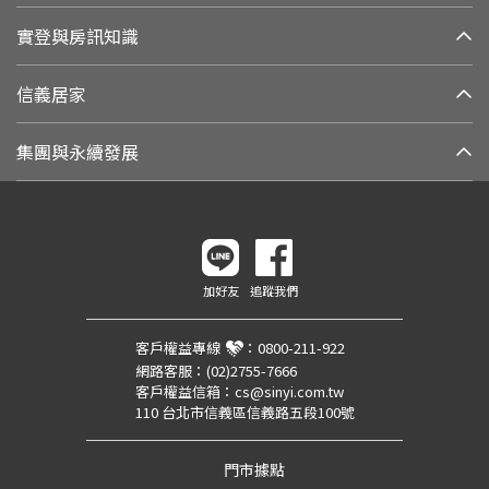
實登與房訊知識
信義居家
集團與永續發展
加好友
追蹤我們
客戶權益專線
：
0800-211-922
網路客服：
(02)2755-7666
客戶權益信箱：
cs@sinyi.com.tw
110 台北市信義區信義路五段100號
門市據點