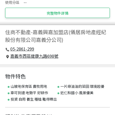
使用分區
--
完整物件詳情
住商不動產
-
嘉義興嘉加盟店(儀居房地產經紀
股份有限公司嘉義分公司)
05-2861-299
嘉義市西區健康九路698號
物件特色
山坡地保育區 農牧用地
一片綠油油的菜田 環境超優
車可到達 地勢平 好耕作
近仁和國小 風景優美
投資 自用 養生 種植 難得釋出