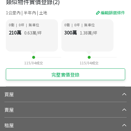
類似物件實價登錄
(
2
)
1公里內 | 半年內 | 土地
編輯篩選條件
0衛
0
坪
無車位
0衛
0
坪
無車位
|
|
|
|
210
萬
300
萬
0.63
萬/坪
1.38
萬/坪
115/04
成交
115/04
成交
完整實價登錄
買屋
賣屋
租屋