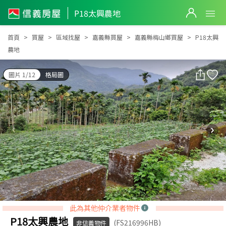
P18太興農地
P18太興農地
首頁
買屋
區域找屋
嘉義縣買屋
嘉義縣梅山鄉買屋
P18太興
農地
圖片 1/12
格局圖
此為其他仲介業者物件
P18太興農地
(FS216996HB)
非信義物件