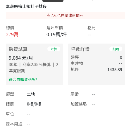
嘉義縣梅山鄉科子林段
有
7
人也在關注這間👀
總價
建坪單價
格局
279
萬
0.19萬/坪
--
房貸試算
坪數詳情
計算
細項
9,064
元/月
建坪
0
主建物
--
|
|
30
年
利率
2.35
%概算
2
地坪
1435.89
年寬限期
​符合首購資格嗎?
類型
土地
屋齡
--
樓層
0樓/0樓
加蓋格局
--
車位
--
謄本用途
--