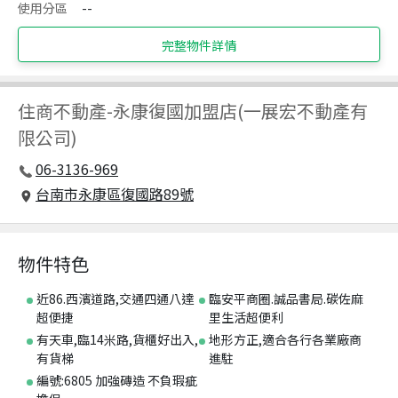
使用分區
--
完整物件詳情
住商不動產
-
永康復國加盟店(一展宏不動產有
限公司)
06-3136-969
台南市永康區復國路89號
物件特色
近86.西濱道路,交通四通八達
臨安平商圈.誠品書局.碳佐麻
超便捷
里生活超便利
有天車,臨14米路,貨櫃好出入,
地形方正,適合各行各業廠商
有貨梯
進駐
編號:6805 加強磚造 不負瑕疵