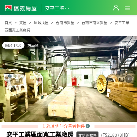
安平工業區面寬工業廠房
安平工業區面寬工業廠房
首頁
買屋
區域找屋
台南市買屋
台南市南區買屋
安平工業
區面寬工業廠房
圖片 1/10
格局圖
此為其他仲介業者物件
安平工業區面寬工業廠房
(FS218073HB)
非信義物件