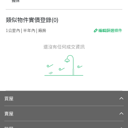
擔保
類似物件實價登錄
(
0
)
1公里內 | 半年內 | 廠房
編輯篩選條件
還沒有任何成交資訊
買屋
賣屋