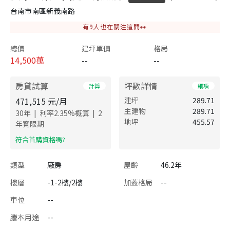
台南市南區新義南路
有
9
人也在關注這間👀
總價
建坪單價
格局
14,500
萬
--
--
房貸試算
坪數詳情
計算
細項
471,515
元/月
建坪
289.71
主建物
289.71
|
|
30
年
利率
2.35
%概算
2
地坪
455.57
年寬限期
​符合首購資格嗎?
類型
廠房
屋齡
46.2年
樓層
-1-2樓/2樓
加蓋格局
--
車位
--
謄本用途
--