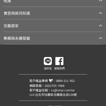
租屋
實登與房訊知識
信義居家
集團與永續發展
加好友
追蹤我們
客戶權益專線
：
0800-211-922
網路客服：
(02)2755-7666
客戶權益信箱：
cs@sinyi.com.tw
110 台北市信義區信義路五段100號