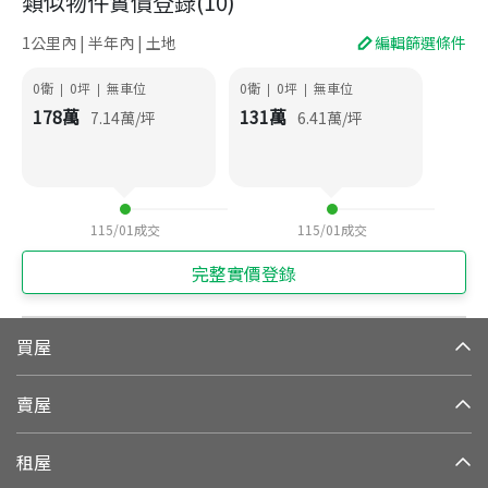
類似物件實價登錄
(
10
)
1公里內 | 半年內 | 土地
編輯篩選條件
0衛
0
坪
無車位
0衛
0
坪
無車位
|
|
|
|
178
萬
131
萬
7.14
萬/坪
6.41
萬/坪
115/01
成交
115/01
成交
完整實價登錄
買屋
賣屋
租屋