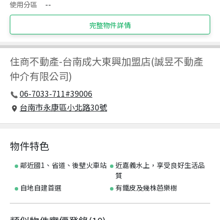
使用分區
--
完整物件詳情
住商不動產
-
台南成大東興加盟店(誠昱不動產
仲介有限公司)
06-7033-711#39006
台南市永康區小北路30號
物件特色
鄰近國1、省道、後壁火車站
近嘉義水上，享受良好生活品
質
自地自建首選
有鐵皮及幾株芭樂樹