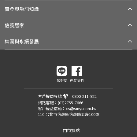
實登與房訊知識
信義居家
集團與永續發展
加好友
追蹤我們
客戶權益專線
：
0800-211-922
網路客服：
(02)2755-7666
客戶權益信箱：
cs@sinyi.com.tw
110 台北市信義區信義路五段100號
門市據點