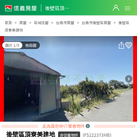
後壁區頂寮美建地
後壁區頂寮美建地
首頁
買屋
區域找屋
台南市買屋
台南市後壁區買屋
後壁區
頂寮美建地
圖片 1/9
格局圖
此為其他仲介業者物件
後壁區頂寮美建地
(FS222373HB)
非信義物件