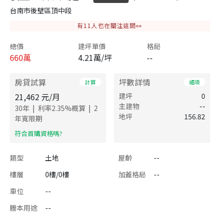
台南市後壁區頂中段
有
11
人也在關注這間👀
總價
建坪單價
格局
660
萬
4.21萬/坪
--
房貸試算
坪數詳情
計算
細項
21,462
元/月
建坪
0
主建物
--
|
|
30
年
利率
2.35
%概算
2
地坪
156.82
年寬限期
​符合首購資格嗎?
類型
土地
屋齡
--
樓層
0樓/0樓
加蓋格局
--
車位
--
謄本用途
--