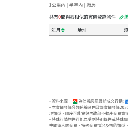
1公里內 | 半年內 | 廠房
共有
0
間與我相似的實價登錄物件
年月
地址
類
- 資料來源：
為信義房屋最新成交行情;
- 本實價登錄分類係綜合內政部實價登錄2
現類型、順序可能會與內政部不動產交易實
- 特殊行情物件可能為受到特別條件或特殊
中關係人間交易、特殊交易情況及標的類型、