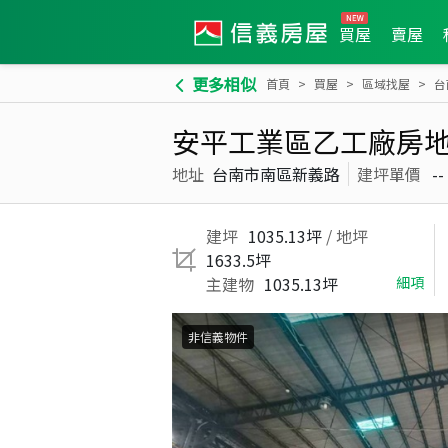
買屋
賣屋
更多相似
首頁
買屋
區域找屋
台
安平工業區乙工廠房地坪
地址
台南市南區新義路
建坪單價
--
建坪
1035.13坪
/ 地坪
1633.5坪
主建物
1035.13坪
細項
非信義物件