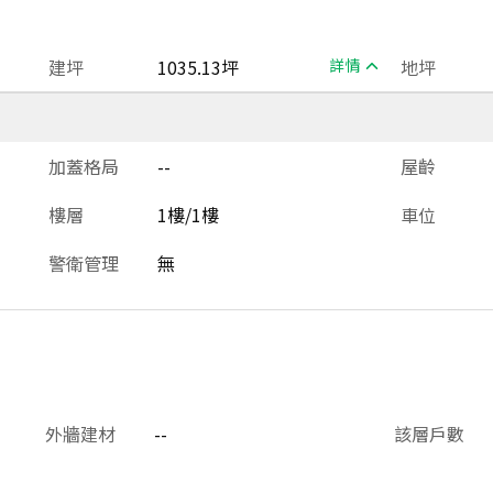
建坪
1035.13坪
詳情
地坪
加蓋格局
--
屋齡
樓層
1樓/1樓
車位
警衛管理
無
外牆建材
--
該層戶數