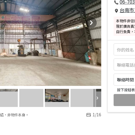
06-70
台南市
本物件非信
限於廣告真
自行負責，
聯絡時間：皆
按下按鈕表
1
/
16
紹，非物件本身。