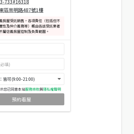
33-733#16318
東區崇明路487號1樓
義房屋受託銷售，各項責任（包括但不
實性及仲介義務等）概由各該受託業者
不屬信義房屋控制及負責範圍。
可(9:00-21:00)
示您已同意本站
服務條款
與
隱私權聲明
預約看屋