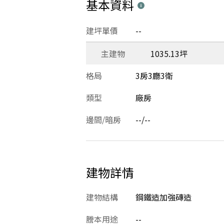
基本資料
建坪單價
--
主建物
1035.13坪
格局
3房3廳3衛
類型
廠房
邊間/暗房
--/--
建物詳情
建物結構
鋼鐵造加強磚造
謄本用途
--