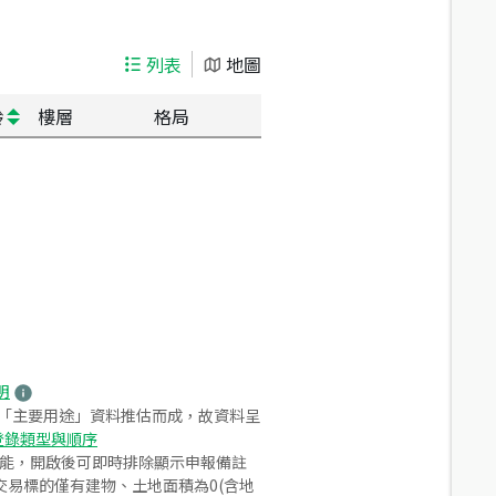
列表
地圖
齡
樓層
格局
明
之「主要用途」資料推估而成，故資料呈
登錄類型與順序
功能，開啟後可即時排除顯示申報備註
易標的僅有建物、土地面積為0(含地