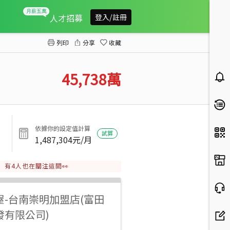
安平工業區乙工廠房地坪1633
人才招募
登入/註冊
列印
分享
收藏
45,738
萬
依據你的設定值計算
試算
1,487,304
元/月
有
4
人也在關注這間👀
屋
-
台南崇明加盟店(富田
發有限公司)