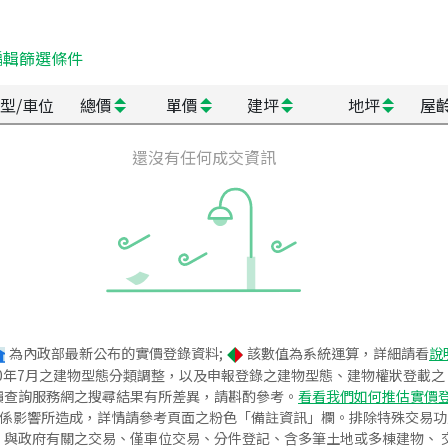
編輯篩選條件
型/車位
總價
單價
建坪
地坪
屋
還沒有任何成交資訊
為內政部最新公布的實價登錄資料;
該數值為系統運算，詳細請看
說
020年7月之建物型態分類調整，以及申報登錄之建物型態、建物權狀登載
價查詢服務網之搜尋結果有所差異，請斟酌參考。
看看我們如何推估實價
關係影響所造成，詳情請參考頁面之粉色「備註資訊」欄。排除特殊交易
與政府有關之交易、僅車位交易、分件登記、含多筆土地或多棟建物、 交