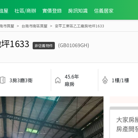
租屋
社區/商辦
實價登錄
房訊知識
信義居家
南市買屋
台南市南區買屋
安平工業區乙工廠房地坪1633
1633
(GB01069GH)
非信義物件
45.6年
3房3廳3衛
1樓/1樓
廠房
大家房
房產開