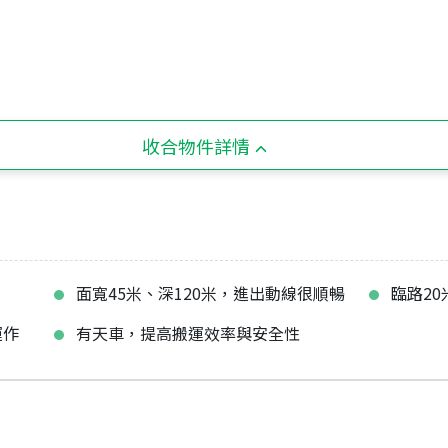
收合物件詳情
面寬45米、深120米，進出動線很順暢
臨路2
運作
有天車，提高搬運效率與安全性