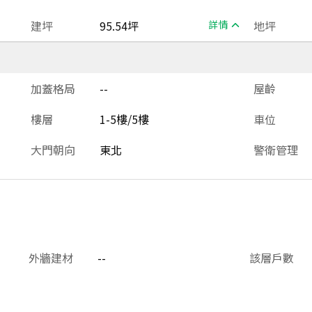
建坪
95.54坪
詳情
地坪
加蓋格局
--
屋齡
樓層
1-5樓/5樓
車位
大門朝向
東北
警衛管理
外牆建材
--
該層戶數