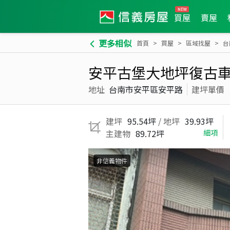
買屋
賣屋
更多相似
首頁
買屋
區域找屋
台
安平古堡大地坪復古
地址
台南市安平區安平路
建坪單價
建坪
95.54坪
/ 地坪
39.93坪
主建物
89.72坪
細項
非信義物件