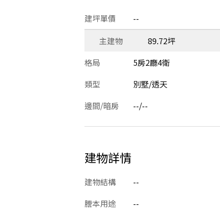
建坪單價
--
主建物
89.72坪
格局
5房2廳4衛
類型
別墅/透天
邊間/暗房
--/--
建物詳情
建物結構
--
謄本用途
--