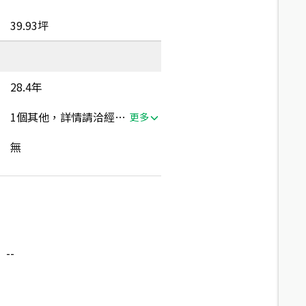
39.93坪
28.4年
1個其他，詳情請洽經紀人員
更多
無
--