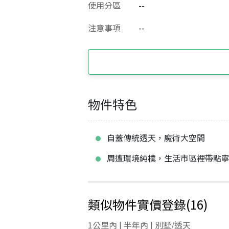
使用分區
--
注意事項
--
物件特色
自蓋傳統透天，魔術大空間
周遭環境純樸，生活市區裡帶點
類似物件實價登錄
(
16
)
1公里內 | 半年內 | 別墅/透天