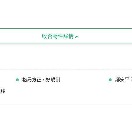
收合物件詳情
格局方正，好規劃
鄰安平
寧靜