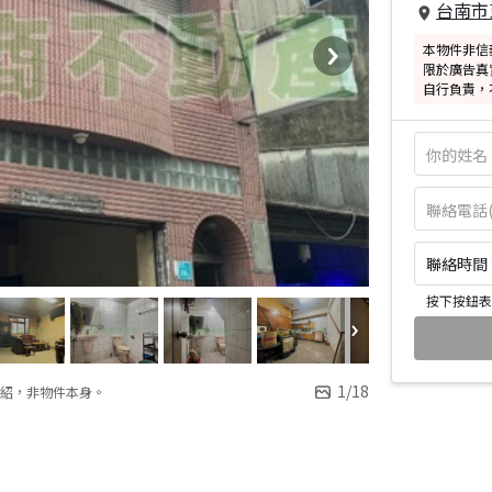
台南市
本物件非信
限於廣告真
自行負責，
聯絡時間：皆
按下按鈕表
1
/
18
紹，非物件本身。