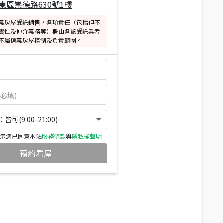
東區崇德路630號1樓
義房屋受託銷售，各項責任（包括但不
實性及仲介義務等）概由各該受託業者
不屬信義房屋控制及負責範圍。
可(9:00-21:00)
示您已同意本站
服務條款
與
隱私權聲明
預約看屋