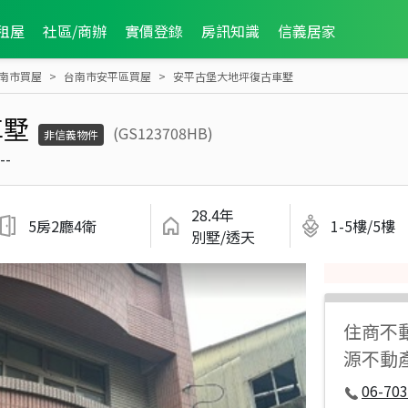
租屋
社區/商辦
實價登錄
房訊知識
信義居家
南市買屋
台南市安平區買屋
安平古堡大地坪復古車墅
車墅
(GS123708HB)
非信義物件
--
28.4年
5房2廳4衛
1-5樓/5樓
別墅/透天
住商不
源不動
06-70