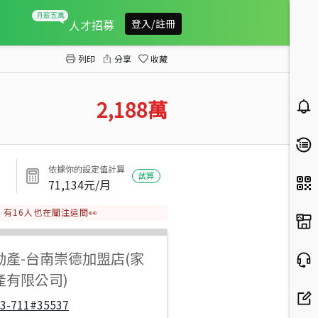
安平古堡大地坪復古車墅
人才招募
登入/註冊
列印
分享
收藏
2,188
萬
依據你的設定值計算
試算
71,134
元/月
有
16
人也在關注這間👀
動產
-
台南崇德加盟店(家
產有限公司)
33-711#35537