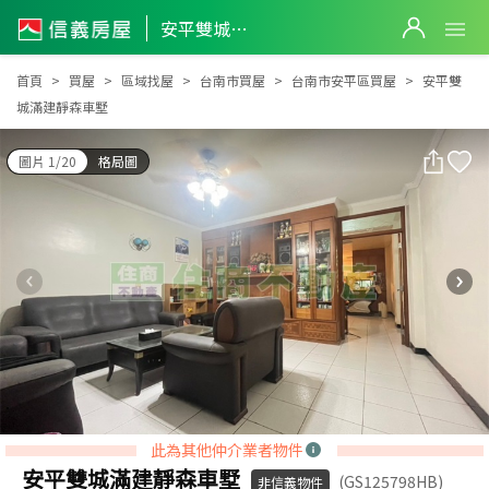
安平雙城滿建靜森車墅
安平雙城滿建靜森車墅
首頁
買屋
區域找屋
台南市買屋
台南市安平區買屋
安平雙
城滿建靜森車墅
圖片 1/20
格局圖
此為其他仲介業者物件
安平雙城滿建靜森車墅
(GS125798HB)
非信義物件