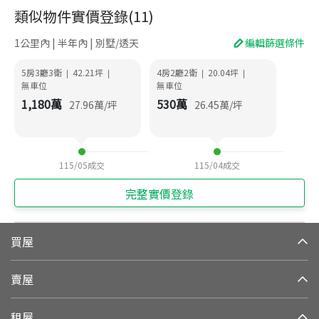
類似物件實價登錄
(
11
)
1公里內 | 半年內 | 別墅/透天
編輯篩選條件
5房3廳3衛
42.21
坪
4房2廳2衛
20.04
坪
|
|
|
|
無車位
無車位
1,180
萬
530
萬
27.96
萬/坪
26.45
萬/坪
115/05
成交
115/04
成交
完整實價登錄
買屋
賣屋
租屋