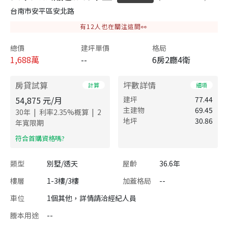
台南市安平區安北路
有
12
人也在關注這間👀
總價
建坪單價
格局
1,688
萬
--
6房2廳4衛
房貸試算
坪數詳情
計算
細項
54,875
元/月
建坪
77.44
主建物
69.45
|
|
30
年
利率
2.35
%概算
2
地坪
30.86
年寬限期
​符合首購資格嗎?
類型
別墅/透天
屋齡
36.6年
樓層
1-3樓/3樓
加蓋格局
--
車位
1個其他，詳情請洽經紀人員
謄本用途
--