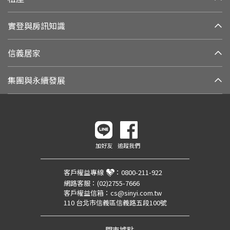
實登與房訊知識
信義居家
集團與永續發展
加好友
追蹤我們
客戶權益專線
：
0800-211-922
網路客服：
(02)2755-7666
客戶權益信箱：
cs@sinyi.com.tw
110 台北市信義區信義路五段100號
門市據點