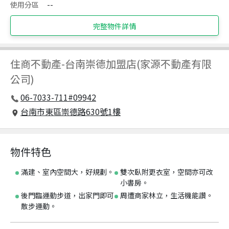
使用分區
--
完整物件詳情
住商不動產
-
台南崇德加盟店(家源不動產有限
公司)
06-7033-711#09942
台南市東區崇德路630號1樓
物件特色
滿建、室內空間大，好規劃。
雙次臥附更衣室，空間亦可改
小書房。
後門臨運動步道，出家門即可
周遭商家林立，生活機能讚。
散步運動。