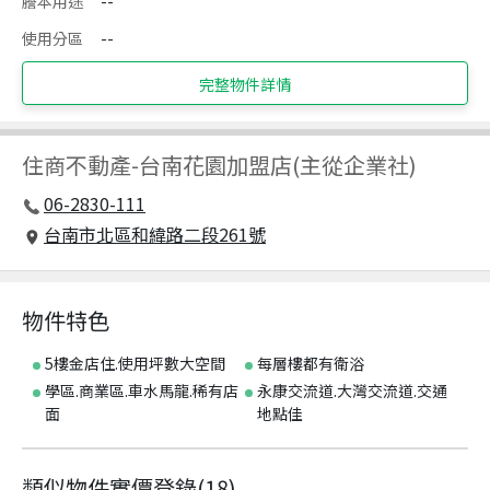
謄本用途
--
使用分區
--
完整物件詳情
住商不動產
-
台南花園加盟店(主從企業社)
06-2830-111
台南市北區和緯路二段261號
物件特色
5樓金店住.使用坪數大空間
每層樓都有衛浴
學區.商業區.車水馬龍.稀有店
永康交流道.大灣交流道.交通
面
地點佳
類似物件實價登錄
(
18
)