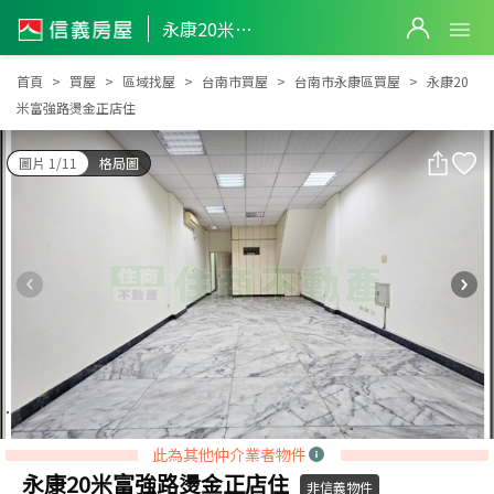
永康20米富強路燙金正店住
永康20米富強路燙金正店住
首頁
買屋
區域找屋
台南市買屋
台南市永康區買屋
永康20
米富強路燙金正店住
圖片 1/11
格局圖
此為其他仲介業者物件
永康20米富強路燙金正店住
非信義物件