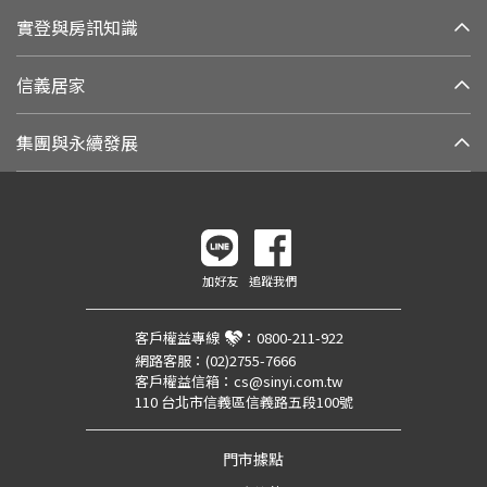
實登與房訊知識
信義居家
集團與永續發展
加好友
追蹤我們
客戶權益專線
：
0800-211-922
網路客服：
(02)2755-7666
客戶權益信箱：
cs@sinyi.com.tw
110 台北市信義區信義路五段100號
門市據點