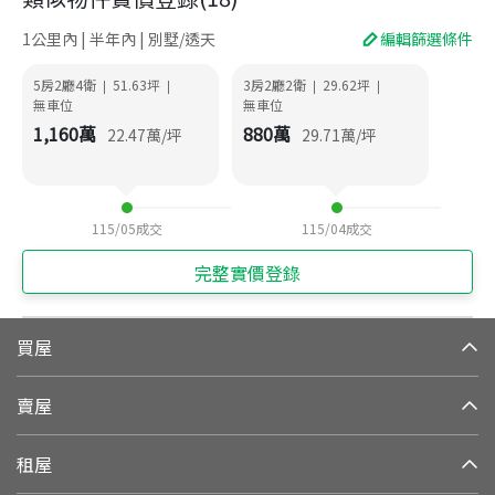
1公里內 | 半年內 | 別墅/透天
編輯篩選條件
5房2廳4衛
51.63
坪
3房2廳2衛
29.62
坪
|
|
|
|
無車位
無車位
1,160
萬
880
萬
22.47
萬/坪
29.71
萬/坪
115/05
成交
115/04
成交
完整實價登錄
買屋
賣屋
租屋