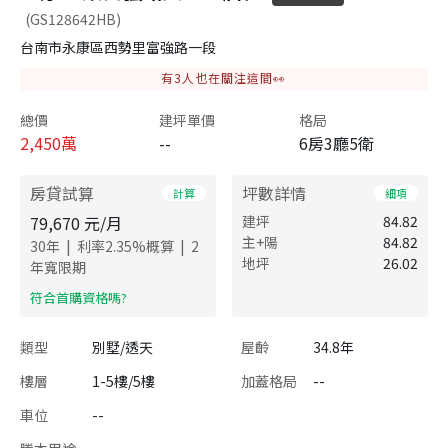
(GS128642HB)
台南市永康區西勢里富強路一段
有
3
人也在關注這間👀
總價
建坪單價
格局
2,450
萬
--
6房3廳5衛
房貸試算
坪數詳情
計算
細項
79,670
元/月
建坪
84.82
主+陽
84.82
|
|
30
年
利率
2.35
%概算
2
地坪
26.02
年寬限期
​符合首購資格嗎?
類型
別墅/透天
屋齡
34.8年
樓層
1-5樓/5樓
加蓋格局
--
車位
--