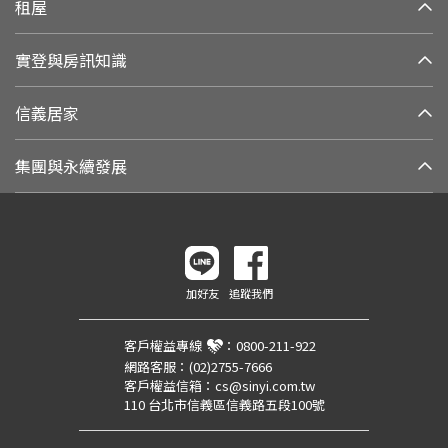
租屋
實登與房訊知識
信義居家
集團與永續發展
加好友
追蹤我們
客戶權益專線
：
0800-211-922
網路客服：
(02)2755-7666
客戶權益信箱：
cs@sinyi.com.tw
110 台北市信義區信義路五段100號