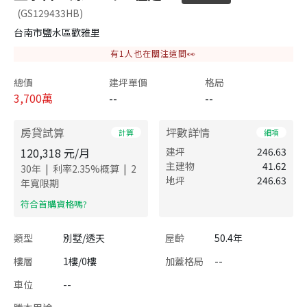
(GS129433HB)
台南市鹽水區歡雅里
有
1
人也在關注這間👀
總價
建坪單價
格局
3,700
萬
--
--
房貸試算
坪數詳情
計算
細項
120,318
元/月
建坪
246.63
主建物
41.62
|
|
30
年
利率
2.35
%概算
2
地坪
246.63
年寬限期
​符合首購資格嗎?
類型
別墅/透天
屋齡
50.4年
樓層
1樓/0樓
加蓋格局
--
車位
--