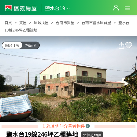
鹽水台19線246坪乙種建地
鹽水台19線246坪乙種建地
首頁
買屋
區域找屋
台南市買屋
台南市鹽水區買屋
鹽水台
19線246坪乙種建地
圖片 1/6
格局圖
此為其他仲介業者物件
鹽水台19線246坪乙種建地
非信義物件