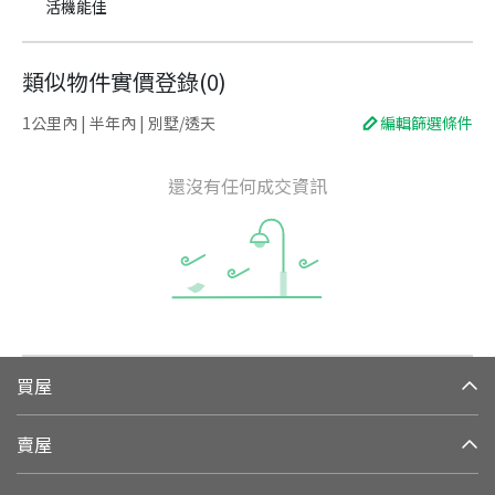
活機能佳
類似物件實價登錄
(
0
)
1公里內 | 半年內 | 別墅/透天
編輯篩選條件
還沒有任何成交資訊
買屋
賣屋