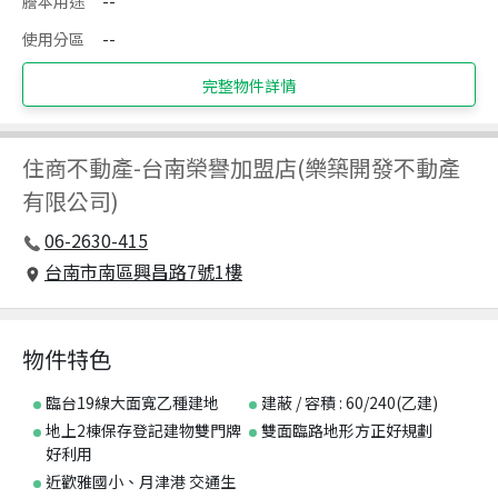
謄本用途
--
使用分區
--
完整物件詳情
住商不動產
-
台南榮譽加盟店(樂築開發不動產
有限公司)
06-2630-415
台南市南區興昌路7號1樓
物件特色
臨台19線大面寬乙種建地
建蔽 / 容積 : 60/240(乙建)
地上2棟保存登記建物雙門牌
雙面臨路地形方正好規劃
好利用
近歡雅國小、月津港 交通生