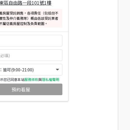
東區自由路一段101號1樓
義房屋受託銷售，各項責任（包括但不
實性及仲介義務等）概由各該受託業者
不屬信義房屋控制及負責範圍。
可(9:00-21:00)
示您已同意本站
服務條款
與
隱私權聲明
預約看屋