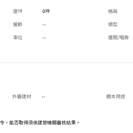
建坪
0坪
格局
屋齡
--
類型
車位
--
邊間/暗房
外牆建材
--
謄本用途
令，能否取得須俟建管機關審核結果。