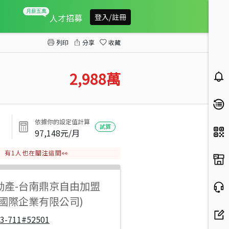
近麻豆監理站地形方正免填土都農
人才招募
登入/註冊
列印
分享
收藏
2,988
萬
依據你的設定值計算
試算
97,148
元/月
有
1
人也在關注這間👀
動產
-
台南鼎京自由加盟
盛國際企業有限公司)
33-711#52501