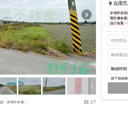
台南市
本物件非信
限於廣告真
自行負責，
聯絡時間：皆
按下按鈕表
1
/
7
紹，非物件本身。