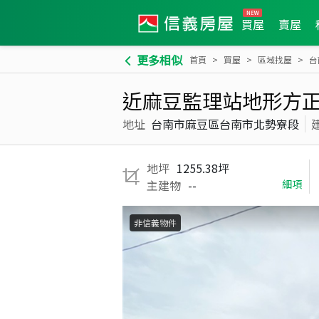
買屋
賣屋
更多相似
首頁
買屋
區域找屋
台
近麻豆監理站地形方
地址
台南市麻豆區台南市北勢寮段
地坪
1255.38坪
主建物
--
細項
非信義物件