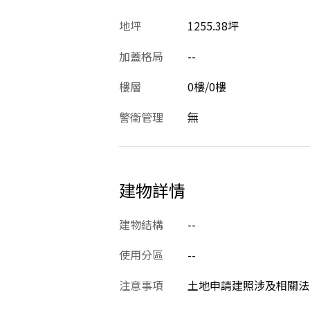
地坪
1255.38坪
加蓋格局
--
樓層
0樓/0樓
警衛管理
無
建物詳情
建物結構
--
使用分區
--
注意事項
土地申請建照涉及相關法