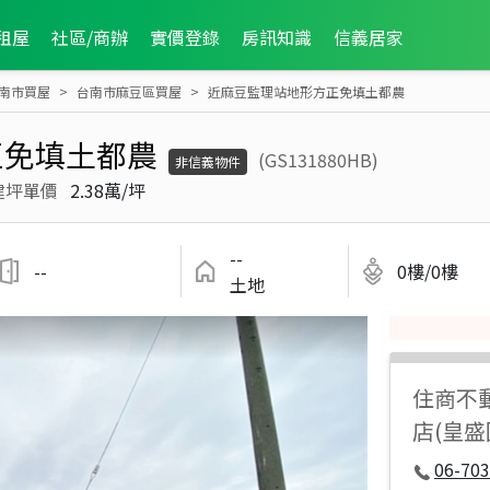
租屋
社區/商辦
實價登錄
房訊知識
信義居家
南市買屋
台南市麻豆區買屋
近麻豆監理站地形方正免填土都農
正免填土都農
(GS131880HB)
非信義物件
建坪單價
2.38萬/坪
--
--
0樓/0樓
土地
住商不
店(皇
06-70