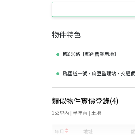
物件特色
臨6米路【都內農業用地】
臨國道一號，麻豆監理站，交通
類似物件實價登錄
(
4
)
1公里內 | 半年內 | 土地